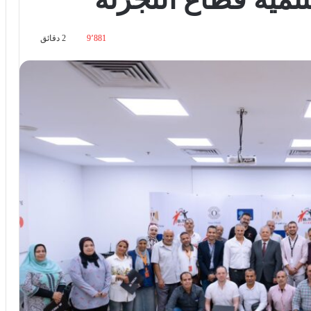
9٬881
2 دقائق