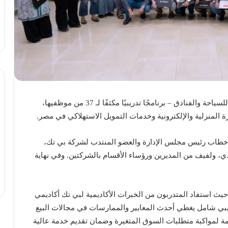
اختتمت شركة “عمر أفندي” – التابعة للشركة القابضة للسياحة والفنادق – برنامجًا تدريبيًا مكثفًا لـ 37 من موظفيها،
ة المنزلية والإلكترونية وخدمات التمويل الاستهلاكي في مصر.
 خطاب رئيس مجلس الإدارة والعضو المنتدب لشركة بي تك،
، ولفيف من المديرين ورؤساء الأقسام بالشركتين. وفي نهاية
 حيث استفاد المتدربون من الخبرات الأكاديمية لبي تك أكاديمي
يبي شامل يغطي أحدث المعايير والممارسات في مجالات البيع
ازمة لمواكبة متطلبات السوق المتغيرة وضمان تقديم خدمة عالية