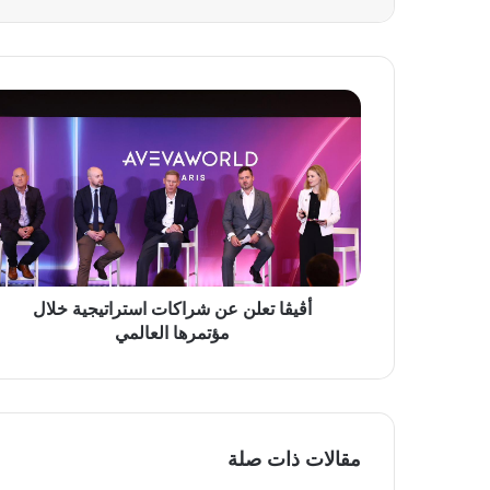
أڤيڤا
تعلن
عن
شراكات
استراتيجية
خلال
مؤتمرها
العالمي
أڤيڤا تعلن عن شراكات استراتيجية خلال
مؤتمرها العالمي
مقالات ذات صلة