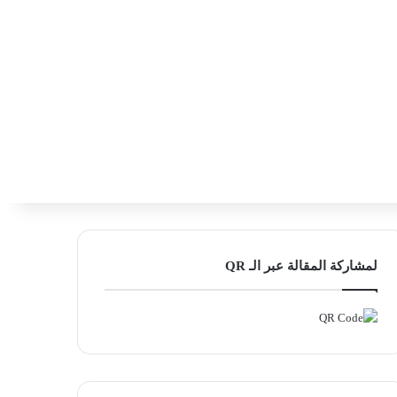
‫X
فيسبوك
لينكدإن
انستقرام
بحث ع
إضافة عمود
لمشاركة المقالة عبر الـ QR