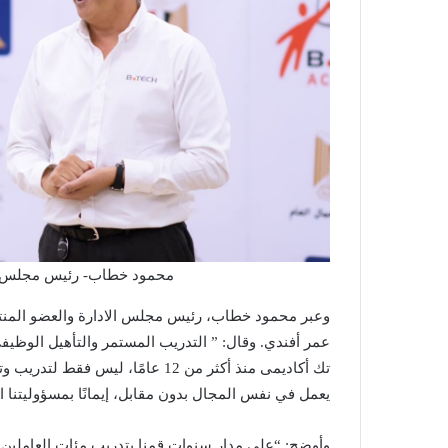
محمود خطاب- رئيس مجلس ال
وعبر محمود خطاب، رئيس مجلس الادارة والعضو المنتد
عمر أفندي. وقال: ” التدريب المستمر والتأهيل الوظيف
تك أكاديمى منذ أكثر من 12 عامًا، 
يعمل في نفس المجال بدون مقابل، إيمانًا بمسؤوليتنا ا
وأوضح: “على مدار سنوات قمنا بتدريب مئات العاملين ف