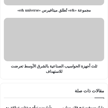
مجموعة «&e» تُطلق ميتافيرس «e& universe»
ثلث
أجهزة
الحواسيب
الصناعية
بالشرق
الأوسط
تعرضت
للاستهداف
ثلث أجهزة الحواسيب الصناعية بالشرق الأوسط تعرضت
للاستهداف
مقالات ذات صلة
مايكروسوفت تتيح فلاتر سناب
«أمازون» توقّع صفقات عملاقة مع