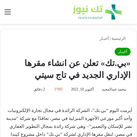
بحث عن
الق
الرئيسية
|
أخبـار
أخبـار
«بي.تك» تعلن عن انشاء مقرها
الإداري الجديد في تاج سيتي
محمد عبدالمجيد
أكتوبر 10, 2022
3٬995
2 دقائق
أبرمت اليوم “بي.تك”، الشركة الرائدة في مجال تجارة الإلكترونيات
وأحد أكبر موزعي الأجهزة المنزلية في مصر، تعاقدًا مع شركة “مدينة
نصر للإسكان والتعمير”– وهي شركة رائدة بمجال التطوير العقاري
في مصر، لنقل مقرها الإداري لشركة “بي.تك” داخل مشروع كيندا