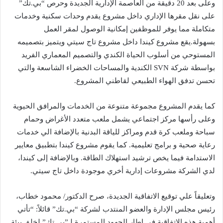
وعلى بعد 20 دقيقة من العاصمة الإدارية الجديدة وحرص “بي.تك”
على نقل مقرها الإداري داخل مشروع يقدم وحدات سكنية وخدمات
متكاملة مما يوفر للموظفين إمكانية الوصول لمقر العمل
بسهولة.يقع مشروع كيندا داخل مشروع تاج سيتي ويتميز بتصميمه
المستوحي من أسلوب الحياة الكندي والتصميم المعماري الفريد
بواسطة شركة SVN الكندية والمساحات الخضراء الشاسعة والتي
تحسن تدفق الهواء الطبيعي لقاطني المشروع.
كما يقدم المشروع مجموعة متنوعة من الخدمات والمرافق الحيوية
وعلى رأسها مركز اجتماعي يشمل ملعب متعدد الأغراض وحمام
سباحة وملعب كرة قدم ومراكز للياقة البدنية بالإضافة الي خدمات
رعاية صحية و برامج تعليمية. كما يقوم مشروع كيندا بتطبيق معايير
الاستدامة فيما يخص ترشيد استهلاك الطاقة. وبالإضافة إلى كيندا،
لدي الشركة مشروعات إدارية أخري موجودة داخل تاج سيتي.
وتعليقاً علي توقيع الاتفاقية الجديدة، صرح الدكتور/ محمود خطاب،
رئيس مجلس الإدارة والعضو المنتدب لشركة “بي.تك” قائلاً: “تأتي
أهمية هذه الاتفاقية في إطار الجهود المستمرة لـ”بي.تك” لخلق بيئة