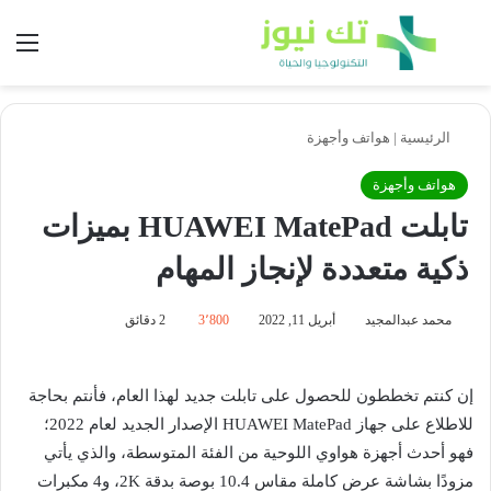
بحث عن
الق
الرئيسية
|
هواتف وأجهزة
هواتف وأجهزة
تابلت HUAWEI MatePad بميزات
ذكية متعددة لإنجاز المهام
محمد عبدالمجيد
أبريل 11, 2022
3٬800
2 دقائق
إن كنتم تخططون للحصول على تابلت جديد لهذا العام، فأنتم بحاجة
للاطلاع على جهاز HUAWEI MatePad الإصدار الجديد لعام 2022؛
فهو أحدث أجهزة هواوي اللوحية من الفئة المتوسطة، والذي يأتي
مزودًا بشاشة عرض كاملة مقاس 10.4 بوصة بدقة 2K، و4 مكبرات