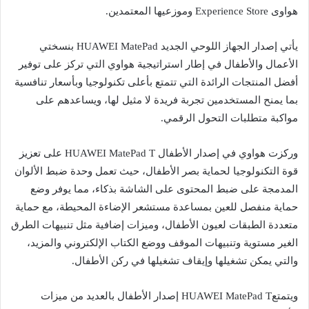
هواوى Experience Store وموزعيها المعتمدين.
يأتي إصدار الجهاز اللوحي الجديد HUAWEI MatePad بنسختي
الأعمال والأطفال في إطار استراتيجية هواوي التي تركز على توفير
أفضل المنتجات الرائدة التي تتمتع بأعلى تكنولوجيا وبأسعار تنافسية
بما يمنح المستخدمين تجربة فريدة لا مثيل لها، ويساعدهم على
مواكبة متطلبات التحول الرقمي.
وركزت هواوي في إصدار الأطفال HUAWEI MatePad T على تعزيز
قوة التكنولوجيا لحماية بصر الأطفال، حيث تعمل وحدة ضبط الألوان
المدمجة على ضبط المحتوى على الشاشة بذكاء، مما يوفر وضع
حماية منفصل للعين بمساعدة مستشعر الإضاءة المحيطة، مع حماية
متعددة الطبقات لعيون الأطفال، وميزات إضافية مثل تنبيهات الطرق
الغير مستوية وتنبيهات الموقف ووضع الكتاب الإلكتروني والمزيد،
والتي يمكن تشغيلها وإيقاف تشغيلها في ركن الأطفال.
ويتمتعHUAWEI MatePad T إصدار الأطفال بالعديد من ميزات