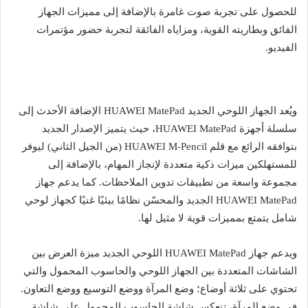
للحصول على تجربة صوت غامرة بالإضافة إلى مميزات الجهاز
الفائق وبطاريته القوية، ومزاياه الفائقة لتجربة حضور مؤتمرات
الفيديو.
ويُعد الجهاز اللوحي الجديد HUAWEI MatePad الإضافة الأحدث إلى
سلسلة أجهزة HUAWEI MatePad، حيث يتميز الإصدار الجديد
بتوافقه الرائع مع قلم HUAWEI M-Pencil (من الجيل الثاني) ليوفر
للمستهلكين ميزات ذكية متعددة لإنجاز المهام، بالإضافة إلى
مجموعة واسعة من تطبيقات تدوين الملاحظات. كما يدعم جهاز
HUAWEI MatePad الجديد والمحسّن نظامًا بيئيًا غنيًا كجهاز لوحي
شامل يتمتع بمميزات قوية لا مثيل لها.
ويدعم جهاز HUAWEI MatePad اللوحي الجديد ميزة العرض بين
الشاشات المتعددة بين الجهاز اللوحي والحاسوب المحمول والتي
تحتوي على ثلاثة أوضاع؛ وضع المرآة ووضع التوسيع ووضع التعاون.
في وضع المرآة، تنعكس شاشة الحاسوب المحمول على شاشة