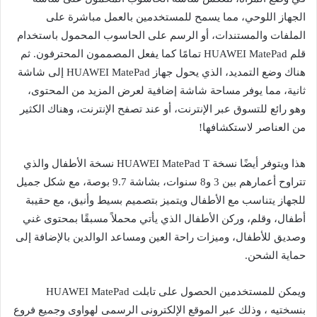
الجهاز اللوحي، مما يسمح للمستخدمين بالعمل مباشرة على
الملفات والمستندات، أو الرسم على الحاسوب المحمول باستخدام
قلم HUAWEI MatePad تمامًا كما يفعل المصممون المحترفون. ثم
هناك وضع التمديد، الذي يحول جهاز HUAWEI MatePad إلى شاشة
ثانية، مما يوفر مساحة شاشة إضافية لعرض المزيد من المحتوى،
وهو رائع للتسوق عبر الإنترنت، أو عند تصفح الإنترنت، وهناك الكثير
من العناصر لاستكشافها!
هذا ويتوفر أيضًا نسخة HUAWEI MatePad T نسخة الأطفال والذي
تتراوح أعمارهم بين 3 و8 سنوات، بشاشة 9.7 بوصة، مع شكل جميل
للجهاز يتناسب مع الأطفال ويتميز بتصميم بسيط وأنيق، مع حقيبة
أطفال، وقلم، وركن الأطفال الذي يأتي محملاً مسبقًا بمحتوى غني
وصديق للأطفال، وميزات راحة العين ومساعد الوالدين بالإضافة إلى
حماية الشحن.
ويمكن للمستخدمين الحصول على تابلت HUAWEI MatePad
بنسختيه ، وذلك عبر الموقع الإلكترونى الرسمى لهواوى وجميع فروع