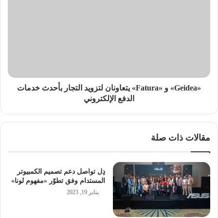
و
«Fatura»
يتعاونان
لتزويد
التجار
بأحدث
خدمات
الدفع
الإلكتروني
«Geidea» و «Fatura» يتعاونان لتزويد التجار بأحدث خدمات
الدفع الإلكتروني
مقالات ذات صلة
دِل تواصل دعم تصميم الكمبيوتر
المستدام وفق تطوّر «مفهوم لونا»
يناير 19, 2023