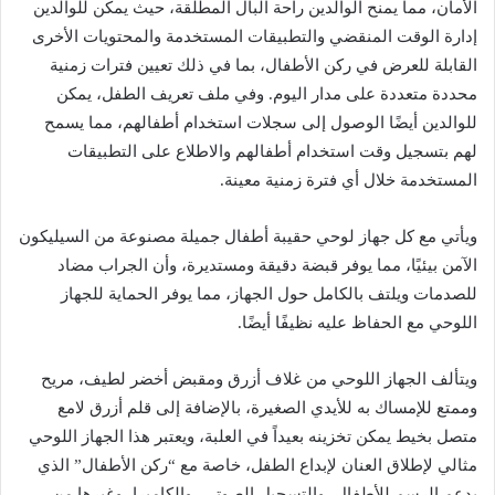
الأمان، مما يمنح الوالدين راحة البال المطلقة، حيث يمكن للوالدين
إدارة الوقت المنقضي والتطبيقات المستخدمة والمحتويات الأخرى
القابلة للعرض في ركن الأطفال، بما في ذلك تعيين فترات زمنية
محددة متعددة على مدار اليوم. وفي ملف تعريف الطفل، يمكن
للوالدين أيضًا الوصول إلى سجلات استخدام أطفالهم، مما يسمح
لهم بتسجيل وقت استخدام أطفالهم والاطلاع على التطبيقات
المستخدمة خلال أي فترة زمنية معينة.
ويأتي مع كل جهاز لوحي حقيبة أطفال جميلة مصنوعة من السيليكون
الآمن بيئيًا، مما يوفر قبضة دقيقة ومستديرة، وأن الجراب مضاد
للصدمات ويلتف بالكامل حول الجهاز، مما يوفر الحماية للجهاز
اللوحي مع الحفاظ عليه نظيفًا أيضًا.
ويتألف الجهاز اللوحي من غلاف أزرق ومقبض أخضر لطيف، مريح
وممتع للإمساك به للأيدي الصغيرة، بالإضافة إلى قلم أزرق لامع
متصل بخيط يمكن تخزينه بعيداً في العلبة، ويعتبر هذا الجهاز اللوحي
مثالي لإطلاق العنان لإبداع الطفل، خاصة مع “ركن الأطفال” الذي
يدعم الرسم للأطفال، والتسجيل الصوتي، والكاميرا، وغيرها من