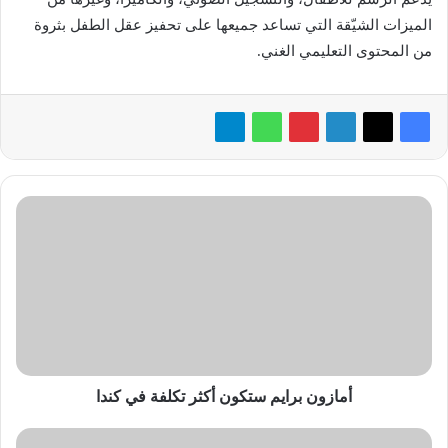
الميزات الشيّقة التي تساعد جميعها على تحفيز عقل الطفل بثروة
من المحتوى التعليمي الغني.
أمازون
برايم
ستكون
أكثر
تكلفة
في
كندا
أمازون برايم ستكون أكثر تكلفة في كندا
«Geidea»