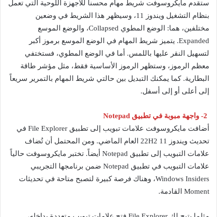
ستقدم مايكروسوفت شريط مهام محسناً للأجهزة اللوحية التي تعمل
بنظام التشغيل ويندوز 11، وسيظهر هذا الشريط في وضعين
مختلفين، هما: الوضع المطوي Collapsed، والوضع الموسع
Expanded. يتميز شريط المهام في الوضع الموسع برموز أكبر
لتسهيل النقر عليها باللمس. أما في الوضع المطوي، فستختفي
معظم الرموز، وستظهر الرموز الأساسية فقط، مثل مؤشر طاقة
البطارية. كما يمكنك التبديل بين حالتي شريط المهام بالتمرير سريعاً
إلى أعلى أو إلى أسفل.
2- واجهة مبوبة في تطبيق Notepad
أضافت مايكروسوفت علامات تبويب إلى تطبيق File Explorer في
تحديث ويندوز 11 22H2 العام الماضي. ومن المحتمل أن تُضاف
علامات التبويب إلى تطبيق Notepad أيضاً. تختبر مايكروسوفت حالياً
علامات التبويب في تطبيق Notepad ضمن برنامجها التجريبي
Windows Insiders، وهناك فرصة كبيرة لتصبح متاحة في تحديثات
Moment القادمة.
مثلما يتيح لك File Explorer فتح علامات تبويب متعددة بداخله،