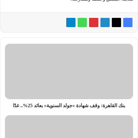
بنك
القاهرة:
وقف
شهادة
«جولد
السنوية»
بعائد
25%..
غدًا
بنك القاهرة: وقف شهادة «جولد السنوية» بعائد 25%.. غدًا
«Hitches&Glitches»:
ارتفاع
الطلب
على