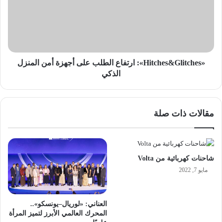
أجهزة
أمن
المنزل
الذكي
«Hitches&Glitches»: ارتفاع الطلب على أجهزة أمن المنزل
الذكي
مقالات ذات صلة
شاحنات كهربائية من Volta
مايو 7, 2022
العناني: «لوريال–يونسكو»..
المحرك العالمي الأبرز لتميز المرأة