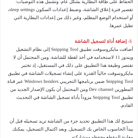
الحفاظ على طاقة البطارية بشكل عام. وتشمل هذه التوصيات:
تقصير فترة إعلاق الشاشة، وضبط إعدادات السكون sleep settings،
أو استخدام الوضع المظلم، وغير ذلك من إعدادات البطارية التي
تطيل عمرها.
5- إضافة أداة لتسجيل الشاشة
أضافت مايكروسوفت تطبيق Snipping Tool إلى نظام التشغيل
ويندوز 11 لاستخدامه في أخذ لقطة للشاشة. ومن المحتمل أن لا
تقتصر وظيفة هذا التطبيق على ذلك في المستقبل، إذ تختبر
مايكروسوفت حالياً القدرة على إنشاء تسجيلات الشاشة في تطبيق
Snipping Tool ضمن برنامجها التجريبي Windows Insiders عبر قناة
المطورين Dev channel ومن المحتمل أن يكون الإصدار الجديد من
تطبيق Snipping Tool مزوداً بأداة تسجيل الشاشة في التحديث
القادم.
سيتيح لك هذا التطبيق تحديد جزء من الشاشة تريد تسجيله قبل أن
يبدأ الحاسوب الخاص بك التسجيل. وبعد اكتمال التسجيل، يمكنك
معاينة المقطع وحفظه ومشاركته.