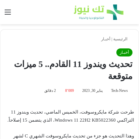
بحث عن
الق
الرئيسية
|
أخبـار
أخبـار
تحديث ويندوز 11 القادم.. 5 ميزات
متوقعة
Tech-News
يناير 30, 2023
8٬009
2 دقائق
طرحت شركة مايكروسوفت، الخميس الماضي، تحديث ويندوز 11
التراكمي Windows 11 22H2 KB5022360، الذي يتضمن 15 إصلاحاً.
وهذا التحديث هو جزء من تحديث مايكروسوفت الشهري C لشهر