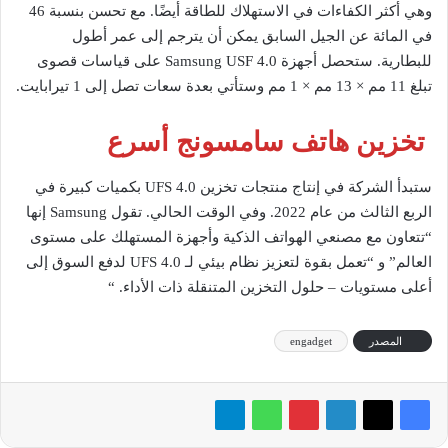
وهي أكثر الكفاءات في الاستهلاك للطاقة أيضًا. مع تحسن بنسبة 46
في المائة عن الجيل السابق يمكن أن يترجم إلى عمر أطول
للبطارية. ستحصل أجهزة Samsung USF 4.0 على قياسات قصوى
تبلغ 11 مم × 13 مم × 1 مم وستأتي بعدة سعات تصل إلى 1 تيرابايت.
تخزين هاتف سامسونج أسرع
ستبدأ الشركة في إنتاج منتجات تخزين UFS 4.0 بكميات كبيرة في
الربع الثالث من عام 2022. وفي الوقت الحالي. تقول Samsung إنها
“تتعاون مع مصنعي الهواتف الذكية وأجهزة المستهلك على مستوى
العالم” و “تعمل بقوة لتعزيز نظام بيئي لـ UFS 4.0 لدفع السوق إلى
أعلى مستويات – حلول التخزين المتنقلة ذات الأداء. “
المصدر
engadget