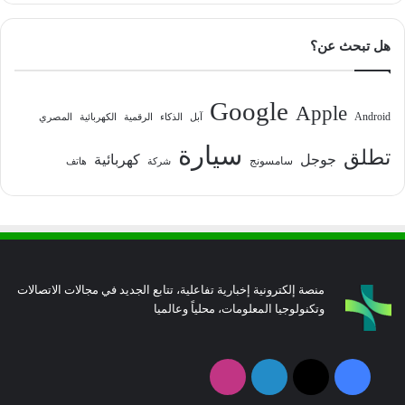
هل تبحث عن؟
Google
Apple
Android
آبل
الذكاء
الرقمية
الكهربائية
المصري
سيارة
تطلق
جوجل
كهربائية
سامسونج
شركة
هاتف
منصة إلكترونية إخبارية تفاعلية، تتابع الجديد في مجالات الاتصالات
وتكنولوجيا المعلومات، محلياً وعالميا
فيسبوك
‫X
لينكدإن
انستقرام