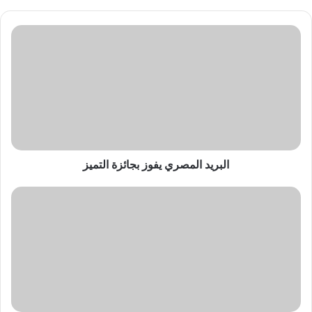
البريد
المصري
يفوز
بجائزة
التميز
البريد المصري يفوز بجائزة التميز
بطاقة
ذاكرة
dashcam
الجديدة
من
سامسونج