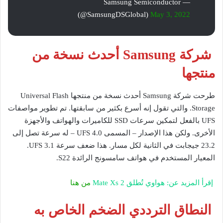
— Samsung Semiconductor
(@SamsungDSGlobal)
May 3, 2022
شركة Samsung أحدث نسخة من
منتجها
طرحت شركة Samsung أحدث نسخة من منتجها Universal Flash
Storage. والتي تقول إنه أسرع بكثير من سابقتها. تم تطوير مواصفات
UFS بالفعل لتمكين سرعات SSD للكاميرات والهواتف والأجهزة
الأخرى. ولكن هذا الإصدار – المسمى UFS 4.0 – له سرعة تصل إلى
23.2 جيجابت في الثانية لكل مسار. هذا ضعف سرعة UFS 3.1.
المعيار المستخدم في هواتف سامسونج الرائدة S22.
إقرأ المزيد عن: هواوي تُطلق Mate Xs 2
من هنا
النطاق الترددي الضخم الخاص به