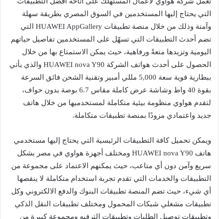
تعمل شركة هواوي لأعمال المستهلك على اتاحة أفضل التطبيقات
التي يحتاج إليها المستخدمين في السوق المصري بطريقة سهلة
وآمنة وذلك من خلال منصة تطبيقات HUAWEI AppGallery التي
تضم أحدث التطبيقات التي تسهّل على المستخدمين تفاصيل حياتهم
اليومية وتزيدها متعةً ورفاهية، حيث يمكن الاستمتاع بها من خلال
الحصول على أحدث هواتف الشركة HUAWEI nova Y90 والذي يأتي
ببطارية قوية سعة 5,000 مللي أمبير وتقنية الشحن فائق السرعة
بقوة 40 واط وشاشة عرض كاملة مقاس 6.7 بوصة بدون حواف،
لتقدم هواوي منظومة بيئية متكاملة لمستخدميها من خلال هاتف
جديد واعتمادي مزودًا بمنصة تطبيقات متكاملة.
ويمكن تحميل كافة التطبيقات الرئيسية التي يحتاج إليها مستخدمي
هاتف HUAWEI nova Y90 ومختلف أجهزة هواوي في مصر بشكل
سريع وآمن دون أي متاعب، حيث يمكنهم الاعتماد على مجموعة من
التطبيقات والخدمات التي تقدم تجربة استخدام متكاملة لا ينقصها
أي شيء، حيث تضم المنصة تطبيقات البنوك والدفع الالكتروني وكل
تطبيقات مشغلي شبكات المحمول ومختلف تطبيقات النقل الذكي
وتطبيقات توصيل الطلبات وتطبيقات الترفيه ومجموعة كبيرة من