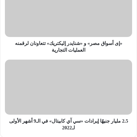
و
«شنايدر
إليكتريك»
تتعاونان
لرقمنه
العمليات
التجارية
«إى أسواق مصر» و «شنايدر إليكتريك» تتعاونان لرقمنه
العمليات التجارية
2.5
مليار
جنيهًا
إيرادات
«سي
آي
كابيتال»
في
الـ9
أشهر
2.5 مليار جنيهًا إيرادات «سي آي كابيتال» في الـ9 أشهر الأولى
الأولى
لـ2022
لـ2022