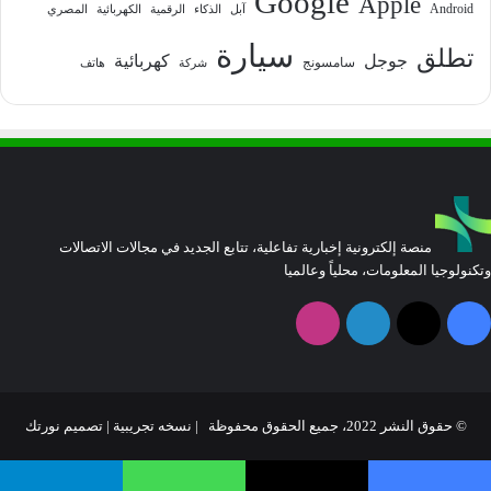
Google
Apple
Android
آبل
الذكاء
الرقمية
الكهربائية
المصري
سيارة
تطلق
جوجل
كهربائية
سامسونج
شركة
هاتف
منصة إلكترونية إخبارية تفاعلية، تتابع الجديد في مجالات الاتصالات
وتكنولوجيا المعلومات، محلياً وعالميا
فيسبوك
‫X
لينكدإن
انستقرام
© حقوق النشر 2022، جميع الحقوق محفوظة | نسخه تجريبية |
تصميم نورتك