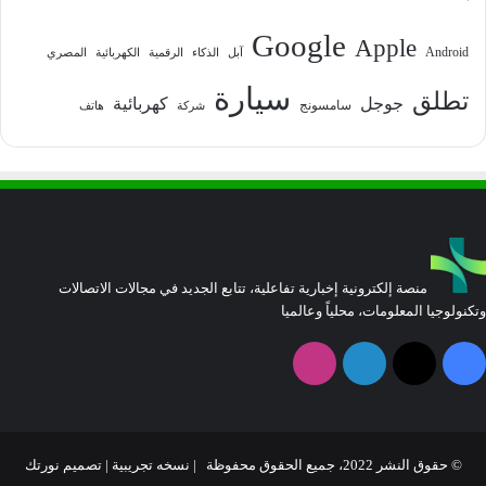
Google
Apple
Android
آبل
الذكاء
الرقمية
الكهربائية
المصري
سيارة
تطلق
جوجل
كهربائية
سامسونج
شركة
هاتف
منصة إلكترونية إخبارية تفاعلية، تتابع الجديد في مجالات الاتصالات
وتكنولوجيا المعلومات، محلياً وعالميا
فيسبوك
‫X
لينكدإن
انستقرام
© حقوق النشر 2022، جميع الحقوق محفوظة | نسخه تجريبية |
تصميم نورتك