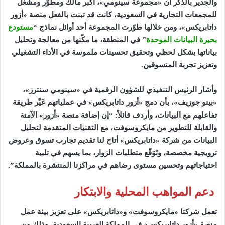
والجدير بالذكر
أن «مجموعة
سينومي»،
أكبر مالك ومطوّر ومشغل
للمجمعات التجارية في السعودية، كانت قد تبنت بالفعل منصة
«أزور
داتابريكس»، ومن خلالها طوّرت
المجموعة
أحد أوائل نماذج “
مستودع
بحيرة البيانات الموحدة
” في المنطقة، ما مكّنها من معالجة وتحليل
بياناتها بشكل لحظي وتحقيق تحسينات ملموسة في الأداء التشغيلي
وتعزيز تجربة المتسوقين
.
وأشار الرئيس التنفيذي للشؤون الرقمية في «سينومي سنترز»،
«بينو جوزيف»، بأن دمج «أزور داتابريكس» في عملياتهم غَيَّر طريقة
تفاعلهم مع البيانات، وأردف قائلاً: “إن إضافة منصة «أزور» الآمنة
والقابلة للتطوير من مايكروسوفت، مع التقنيات المتقدمة لتحليل
البيانات من شركة «داتابريكس» أتاح لنا تقديم تجارب تسوق وعروض
ترويجية مخصصة، وتَوَقّع متطلبات الزوار، بما يسهم في تلبية
احتياجاتهم وتحسين مستوى رضاهم في مراكزنا المنتشرة بالمملكة”.
دعم المواهب المحلية والابتكار
تعمل شركتا «مايكروسوفت» و«داتابريكس» على تعزيز بيئة عمل
منصة «أزور داتابريكس» في المملكة العربية السعودية، وذلك من