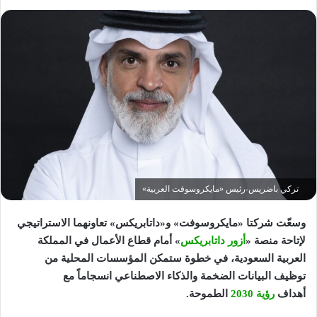
تركي باضريس-رئيس «مايكروسوفت العربية»
وسعّت شركتا «مايكروسوفت» و«داتابريكس» تعاونهما الاستراتيجي
لإتاحة منصة
«
أزور داتابريكس
» أمام قطاع الأعمال في المملكة
العربية السعودية، في خطوة ستمكن المؤسسات المحلية من
توظيف البيانات الضخمة والذكاء الاصطناعي انسجاماً مع
أهداف
رؤية 2030
الطموحة.