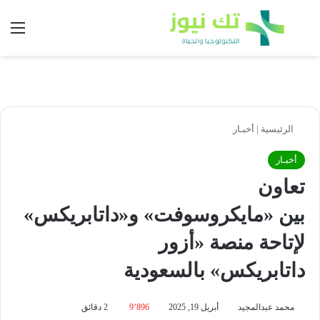
بحث عن
الق
الرئيسية
|
أخبـار
أخبـار
تعاون
بين «مايكروسوفت» و«داتابريكس»
لإتاحة منصة «أزور
داتابريكس» بالسعودية
محمد عبدالمجيد
أبريل 19, 2025
9٬896
2 دقائق