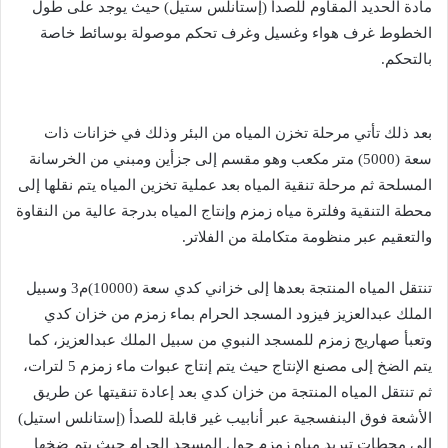
مادة الحديد المقاوم للصدأ (إستانلس ستيل) حيث يوجد على طول
الخطوط غرف هواء وغسيل وغرف تحكم موصولة بوسائط خاصة
بالتحكم.
بعد ذلك تأتي مرحلة تخزن المياه من البئر وذلك في خزانات ذات
سعة (5000) متر مكعب وهو مقسم إلى جزأين ومبني من الخرسانة
المسلحة ثم مرحلة تنقية المياه بعد عملية تخزين المياه يتم نقلها إلى
محطة التنقية وفلترة مياه زمزم وإنتاج المياه بدرجة عالية من النقاوة
والتعقيم عبر منظومة متكاملة من الفلاتر.
تنتقل المياه المنتجة بعدها إلى خزاني كدي سعة (10000)م3 وسبيل
الملك عبدالعزيز فيزود المسجد الحرام بماء زمزم من خزان كدي
وتعبأ صهاريج زمزم للمسجد النبوي من سبيل الملك عبدالعزيز، كما
يتم الضخ إلى مصنع الإنتاج حيث يتم إنتاج عبوات ماء زمزم 5 لترات،
ثم تنتقل المياه المنتجة من خزان كدي بعد إعادة تنقيتها عن طريق
الأشعة فوق البنفسجية عبر أنابيب غير قابلة للصدأ (إستانلس استيل)
إلى محطات تبريد مياه زمزم حول المسجد الحرام حيث يتم ضخها