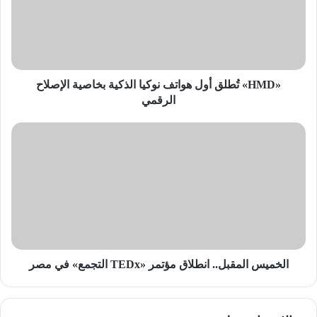
نوكيا
الذكية
بخاصية
الإصلاح
الرقمي
«HMD» تُطلق أول هواتف نوكيا الذكية بخاصية الإصلاح
الرقمي
الخميس
المقبل..
انطلاق
مؤتمر
«TEDx
التجمع»
في
مصر
الخميس المقبل.. انطلاق مؤتمر «TEDx التجمع» في مصر