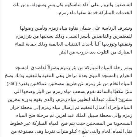
القاصدين والزوار على أداء مناسكهم بكل يسرٍ وسهولة، ومن تلك
الخدمات المباركة خدمة سقيا ماء زمزم.
وتشرف الرئاسة على ضمان نقاوة مياه زمزم وتأمين وصولها
للمعتمرين والقاصدين بأيسر السبل، وذلك بسحبها من بئر زمزم
وتنقيتها وتوزيعها آلياً بأحدث التقنيات العالمية وذلك حماية للماء
المبارك من التلوث بعد خروجه من البئر.
وتمر رحلة المياه المباركة من بئر زمزم وصولاً لقاصدي المسجد
الحرام والمسجد النبوي بعدة مراحل وهي التنقية والتعقيم وذلك بضخ
المياه الخام من بئر زمزم عن طريق مضختين عملاقتين بقدرة (360)
مترًا مكعبًا بالساعة تقوم بسحب مياه زمزم من البئر وضخها الى
مشروع الملك عبدالله لتطوير مياه زمزم، والذي يقوم بدوره بتخزين
المياه وإجراء أعمال التعقيم ثم إرسال مياه زمزم إلى محطة خزان
زمزم وإلى محطة سبيل الملك عبدالعزيز، ثم مرحلة ضخ المياه
المسحوبة من المضختين حيث يتم ضخ المياه المباركة عبر خطوط
نقل المياه الخام والتي تبلغ 4 كيلو مترات تقريبا وهي مصنوعة من