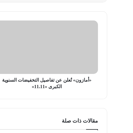
«أمازون»
تُعلن
عن
تفاصيل
التخفيضات
السنوية
الكبرى
«11.11»
«أمازون» تُعلن عن تفاصيل التخفيضات السنوية
الكبرى «11.11»
مقالات ذات صلة