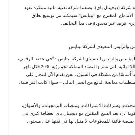
ركة (ديجيتال باي)، بصفتنا شركة تقنية مالية مبتكرة تقود
 الاندماج المقترح مع “بيتابس” سيمكننا من توسيع نطاق
ونرى فرصا غير محدودة في هذا التحالف.
س والرئيس التنفيذي لشركة بيتابس
 المؤسس والرئيس التنفيذي لشركة بيتابس-: “في عقدنا الرقمي،
يتمثل هدفنا في أن نكون المعادلة الأولى لمنصة الدفع اللا نهائية التي تسرع اقتصاد المملكة نحو رؤية 2030 فكل تاجر
أ أساسًا من مشكلة في السوق . نحن نقدم الآن للتجار على
تطلبات معالجة الدفع من الجيل التالي – سواء كانت افتراضية،
لمحلات، وشركات الاشتراكات، ومنصات البرمجيات، والأسواق،
ية”، إذ يعد الدمج المقترح مع ديجيتال باي انعطافة كبرى في
ت بمنصة فائقة للمدفوعات لا مثيل لها في فئتها على مستوى