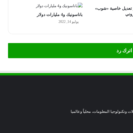
ر تعديل خاصية «شوب»
روني
باناسونيك و4 مليارات دولار
يوليو 14, 2022
اترك رد
ات وتكنولوجيا المعلومات، محلياً وعالميا