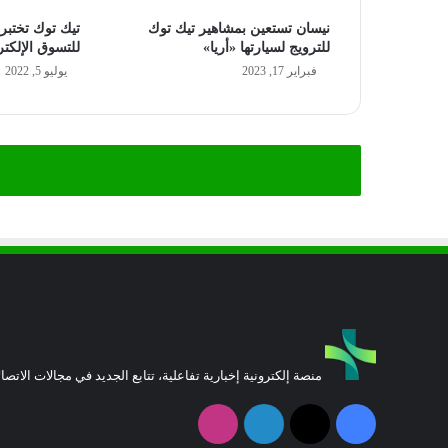
نيسان تستعين بمشاهير تيك توك
تيك توك تختب
للترويج لسيارتها «أريا»
للتسوق الإلكت
فبراير 17, 2023
يوليو 5, 2022
منصة إلكترونية إخبارية تفاعلية، تتابع الجديد في مجالات الاتصال
فيسبوك
‫X
لينكدإن
انستقرام