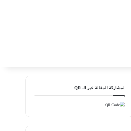
‫X
فيسبوك
لينكدإن
انستقرام
بحث ع
إضافة عمود
لمشاركة المقالة عبر الـ QR