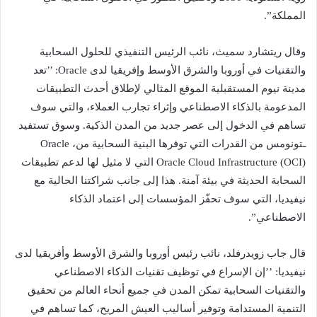
المملكة”.
وقال ريتشارد سميث، نائب الرئيس التنفيذي للحلول السحابية
والتقنيات في أوروبا والشرق الأوسط وإفريقيا لدى Oracle: ’’تعد
مدينة نيوم المستقبلية الموقع المثالي لإطلاق أحدث التطبيقات
المدعومة بالذكاء الاصطناعي وإثراء تجارب العملاء، والتي سوف
تساهم في الدخول إلى عصر جديد من المدن الذكية. وسوق تستفيد
ـتونومس من القدرات التي توفرها البنية السحابية منOracle ،
Oracle Cloud Infrastructure (OCI) التي لا مثيل لها لدعم تطبيقات
السحابة الحديثة في بيئة آمنة. هذا إلى جانب شراكتنا الحالية مع
نيفيديا، التي سوف تحفّز المؤسسات إلى اعتماد الذكاء
الاصطناعي”.
قال جاب زويدرفلد، نائب رئيس أوروبا والشرق الأوسط وأفريقيا لدى
نيفيديا: ’’إن الإسراع في توظيف تقنيات الذكاء الاصطناعي
والتقنيات السحابية تمكن المدن في جميع أنحاء العالم من تحقيق
التنمية المستدامة وتوفير أساليب العيش المريح، كما تساهم في