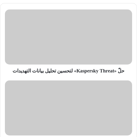
حلّ
«Kaspersky
Threat»
لتحسين
تحليل
بيانات
التهديدات
حلّ «Kaspersky Threat» لتحسين تحليل بيانات التهديدات
«أكسا»
تتعاون
مع
«يُداوي»
من
جديد
لتقديم
خدمات
طبية