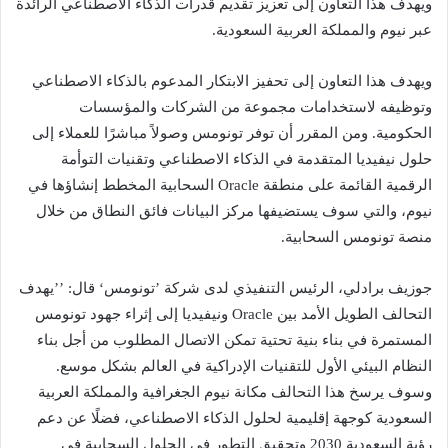
ويهدف هذا التعاون إلى تعزيز تقديم قدرات الذكاء الاصطناعي الرائدة
عبر نيوم والمملكة العربية السعودية.
ويهدف هذا التعاون إلى تحفيز الابتكار المدعوم بالذكاء الاصطناعي
وتوظيفه لاستخدامات مجموعة من الشركات والمؤسسات
الحكومية. ومن المقرر أن توفر تونومس وصولاً مباشرًا للعملاء إلى
حلول نيفيديا المتقدمة في الذكاء الاصطناعي وتقنيات التوأمة
الرقمية القائمة على منطقة Oracle السحابية المخطط إنشاؤها في
نيوم، والتي سوف يستضيفها مركز البيانات فائق النطاق من خلال
منصة تونومس السحابية.
جوزيف برادلي، الرئيس التنفيذي لدى شركة ’تونومس‘ قال: ’’يهدف
التحالف الطويل الأمد بين Oracle ونيفيديا إلى إثراء جهود تونومس
المستمرة في بناء بنية تحتية تمكن الاتصال المطلوب من أجل بناء
النظام البيئي الأول للتقنيات الإدراكية في العالم بشكل موسع.
وسوف يرسخ هذا التحالف مكانة نيوم الجغرافية والمملكة العربية
السعودية كوجهة إقليمية لحلول الذكاء الاصطناعي، فضلًا عن دعم
رؤية السعودية 2030 وتحقيق التطور في الحلول السحابية في