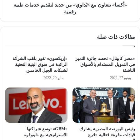
رقمية
«أكسا» تتعاون مع «يُداوي» من جديد لتقديم خدمات طبية
رقمية
مقالات ذات صلة
«مصر كابيتال» تحصد جائزة التميز
«إريكسون» تفوز بلقب الشركة
في التمويل المستدام بالأسواق
الرائدة في سوق البنية التحتية
الناشئة
لشبكات الجيل الخامس
يونيو 27, 2022
مايو 29, 2022
رئيس البورصة المصرية يشارك
«GBM» توسع شراكتها
قيادات «قرة» فعالية «قرع
الاستراتيجية مع «لينوفو»