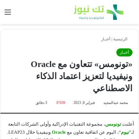
بحث عن
الق
الرئيسية
|
أخبـار
أخبـار
«تونومس» تتعاون مع Oracle
ونيفيديا لتعزيز اعتماد الذكاء
الاصطناعي
جاب زويدرفلد، نائب رئيس أوروبا والشرق الأوسط وأفريقيا لدى نيفيديا؛ فابيو فونتانا،
الرئيس التنفيذي لدى ’زيروبوينت دي سي‘ ZeroPoint DC؛ نيك ريدشو، نائب الرئيس الأول
محمد عبدالمجيد
فبراير 8, 2023
8٬039
3 دقائق
لتكنولوجيا السحابة لمنطقة الشرق الأوسط وأفريقيا لدى Oracle؛ جوزيف برادلي، الرئيس
التنفيذي لدى شركة ’تونومس‘
أعلنت
تونومس
، مجموعة التقنيات الإدراكية وأولى الشركات التابعة
لـ”
نيوم
“، اليوم عن اتفاقية تعاون مع
Oracle
ونيفيديا خلال LEAP23.