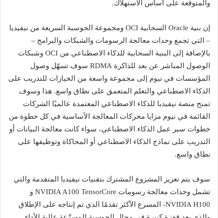
والمتوقعة على أساس الاستهلاك.
إن بنية Oracle السحابية OCI ومجموعة الحوسبة السريعة من نيفيديا
– التي تجمع وحدات معالجة الرسومات والشبكات والبرامج –
بالإضافة إلى البنية السحابية للذكاء الاصطناعي من OCI وشبكات
الوصول المباشر عن بعد للذاكرة RDMA سوف تسهّل وصول
المؤسسات في نيوم إلى مجموعة واسعة من الخيارات للتدريب على
الذكاء الاصطناعي والتعلم المتعمق على نطاق واسع. هذا وسوف
تمنح منصة نيفيديا للذكاء الاصطناعي المعتمدة عالميًا الشركات
القائمة في نيوم مزايا محركات المعالجة الأساسية في كل خطوة من
خطوات سير عمل الذكاء الاصطناعي، سواء كانت معالجة البيانات أو
التدريب على نماذج الذكاء الاصطناعي أو المحاكاة وتوظيفها على
نطاق واسع.
سوف يتم تعزيز المشروع المشترك بتقنيات نيفيديا المتقدمة والتي
تشمل وحدات معالجة رسومات NVIDIA A100 TensorCore و
NVIDIA H100- المسرع الأكثر تقدمًا الذي تم إنتاجه على الإطلاق
والذي يعد قفزة كبيرة في مجال الحوسبة المسرَّعة عالية الأداء.