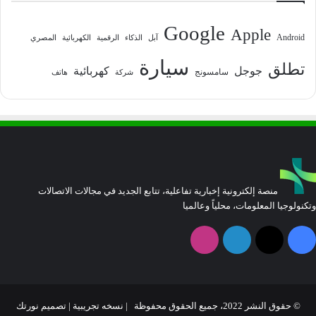
Google
Apple
Android
آبل
الذكاء
الرقمية
الكهربائية
المصري
سيارة
تطلق
جوجل
كهربائية
سامسونج
شركة
هاتف
منصة إلكترونية إخبارية تفاعلية، تتابع الجديد في مجالات الاتصالات
وتكنولوجيا المعلومات، محلياً وعالميا
فيسبوك
‫X
لينكدإن
انستقرام
© حقوق النشر 2022، جميع الحقوق محفوظة | نسخه تجريبية |
تصميم نورتك