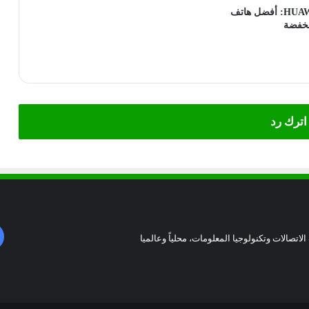
HUAWEI nova Y91: أفضل هاتف
نخفضة
اترك رد
الاتصالات وتكنولوجيا المعلومات، محلياً وعالميا