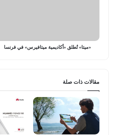
«أكاديمية
ميتافيرس»
في
فرنسا
«ميتا» تُطلق «أكاديمية ميتافيرس» في فرنسا
مقالات ذات صلة