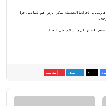
مواقع العالمي GPS متعدد الترددات وبيانات الخرائط التفصيلية يمكن عرض أهم التفاصيل حول
جيه.
تشعر، لقياس قدرة السائق على التحمل.
بوك
‫X
لينكدإن
بينتيريست
لينك
آند