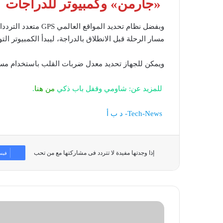
«جارمن» وكمبيوتر للدراجات
وبفضل نظام تحديد ال
مسار الرحلة قبل الانطلاق بالدراجة، ليبدأ الكمبيوتر التو
ويمكن للجهاز تحديد معدل ضربات القلب باستخدام مس
للمزيد عن: شاومي وقفل باب ذكي
من هنا
.
Tech-News- د ب أ
إذا وجدتها مفيدة لا تتردد فى مشاركتها مع من تحب
فيس
«ميتا»
تُطلق