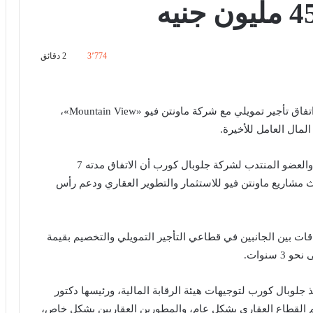
3٬774
2 دقائق
وقعت جلوبال كورب «GlobalCorp»، للخدمات المالية اتفاق تأجير تمويلي مع شركة ماونتن فيو «Mountain View»،
وقال حاتم سمير الشريك المؤسس والرئيس التنفيذي والعضو المنتدب لشركة جلوبال كورب أن الاتفاق مدته 7
 مشاريع ماونتن فيو للاستثمار والتطوير العقاري ودعم رأس
اقات بين الجانبين في قطاعي التأجير التمويلي والتخصيم بقيمة
ذ جلوبال كورب لتوجيهات هيئة الرقابة المالية، ورئيسها دكتور
 القطاع العقاري بشكل عام، والمطورين العقاريين بشكل خاص،