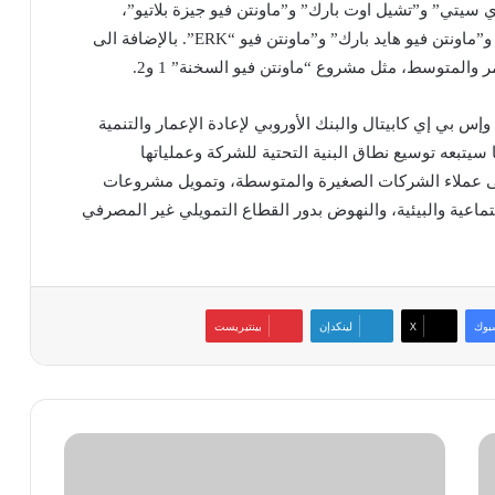
ي سيتي” و”تشيل اوت بارك” و”ماونتن فيو جيزة بلاتيو”،
والقاهرة الجديدة ومنها “آي سيتي” و”ماونتن فيو1 و2″ و”ماونتن فيو هايد بارك” و”ماونتن فيو “ERK”. بالإضافة الى
والمتوسط، مثل مشروع “ماونتن فيو السخنة” 1 و2.
بي إي كابيتال والبنك الأوروبي لإعادة الإعمار والتنمية
يتبعه توسيع نطاق البنية التحتية للشركة وعملياتها
على عملاء الشركات الصغيرة والمتوسطة، وتمويل مشروعات
تماعية والبيئية، والنهوض بدور القطاع التمويلي غير المصرفي
بوك
‫X
لينكدإن
بينتيريست
«طلبات»
تساهم
في