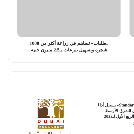
زراعة
أكثر
من
1000
شجرة
وتسهيل
تبرعات
«طلبات» تساهم في زراعة أكثر من 1000
بـ2.5
شجرة وتسهيل تبرعات بـ2.5 مليون جنيه
مليون
جنيه
«Standard Chartered» يسجل أداءً
 في الشرق الأوسط
بع الأول لـ2022