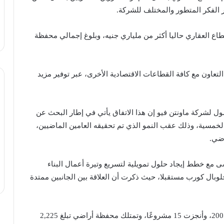
ر الفكر المتطور والمختلف للشركة.
 العقاري حاليا أكثر من ملياري جنيه، وبلوغ إجمالي محفظة
عاون مع كافة القطاعات الاقتصادية الأخرى، عبر توفير مزيد
صول لشركة ماونتن فيو إن هذا الاتفاق يأتي في إطار البحث عن
مسية، وذلك عقب النمو الذي تم تحقيقه العامين الماضيين،
اضي.
شى مع خطط إيجاد حلول تمويلية لتسريع وتيرة أعمال البناء
بال كورب مستقبلا، حيث ذكرت أن العلاقة بين الجانبين ممتدة
وتم إنشاء ماونتن فيو للتنمية والاستثمار العقاري عام 2005، وأنجزت 15 مشروعًا، وتمتلك محفظة أراضي تبلغ 2,225