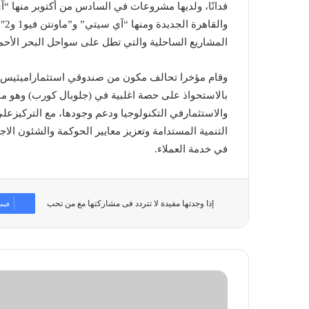
فدانًا، ولديها مشروعات في السادس من أكتوبر منها “آ
المشاريع الساحلية والتي تطل على سواحل البحر الأحمر 
وقام مؤخرا تحالف مكون من صندوقي استثماراميثيس وإس 
بالاستحواذ على حصة اغلبية في (جلوبال كورب) وهو ما س
والاستثمارفي التكنولوجيا ودعم وجودها، مع التركيز
التنمية المستدامة وتعزيز معايير الحوكمة والشئون الاج
في خدمة العملاء.
إذا وجدتها مفيدة لا تتردد فى مشاركتها مع من تحب
فيس
توصيات
المؤتمر
السنوي