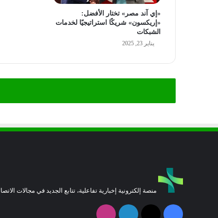
«إي آند مصر» تختار الأفضل:
«إريكسون» شريكًا استراتيجيًا لخدمات
الشبكات
يناير 23, 2025
منصة إلكترونية إخبارية تفاعلية، تتابع الجديد في مجالات الاتصال
فيسبوك
‫X
لينكدإن
انستقرام