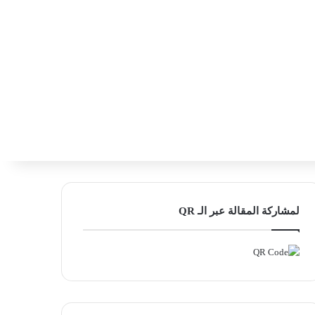
‫X
فيسبوك
لينكدإن
انستقرام
بحث ع
إضافة عمود
لمشاركة المقالة عبر الـ QR