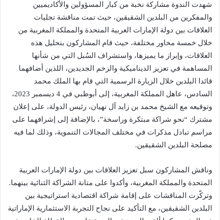
شهدت الندوة مشاركة نخبة من كبار المسؤولين والأكاديميين
والمفكرين من البلدين الشقيقين، حيث تمت مناقشة تجليات
العلاقات بين دولة الإمارات العربية المتحدة والمملكة المغربية من
خلال خمسة محاور مختلفة، حيث قام المشاركون بتحليل هذه
العلاقات، وإبراز ما يميزها، واستشراف السُبل التي من شأنها
المساهمة في تعزيز الديناميكية والزخم الجديدين، اللذين أضافهما
قائدا البلدين خلال الزيارة الرسمية التي قام بها الملك محمد
السادس، عاهل المملكة المغربية، إلى أبوظبي في 4 ديسمبر 2023،
وتوقيعه مع الشيخ محمد بن زايد آل نهيان، رئيس الدولة، على إعلان
مشترك “نحو شراكة مبتكرة وراسخة”، بالإضافة إلى إشرافهما على
مراسم تبادل مذكرات في مختلف المجالات التنموية، وذلك لما فيه
مصلحة البلدين الشقيقين.
وناقش المشاركون سبل تعزيز العلاقات بين دولة الإمارات العربية
المتحدة والمملكة المغربية، وأكدوا على متانة الشراكة الثنائية بينهما.
وتركّزت المناقشات على إقامة شراكة اقتصادية استراتيجية بين
البلدين الشقيقين، مع التأكيد على نجاح التجربة الاستثمارية الإماراتية