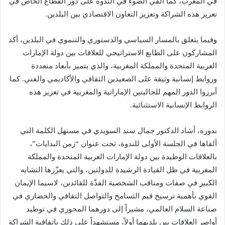
في المغرب، كما ألقي الضوء في الندوة على دور القطاع الخاص في
تعزيز هذه الشراكة وتعزيز التعاون الاقتصادي بين البلدين.
وفيما يتعلق بالمسار السياسي والدستوري والتنموي في البلدين، أكد
المشاركون على الطابع الاستراتيجي للعلاقات بين دولة الإمارات
العربية المتحدة والمملكة المغربية، والذي يتميز بأبعاد متعددة
وروابط إنسانية وثيقة على الصعيدين الثقافي والأكاديمي والفني. كما
أبرزوا الدور المهم للجاليتين الإماراتية والمغربية في تعزيز هذه
الروابط الإنسانية الاستثنائية.
بدوره، أشاد الدكتور جمال سند السويدي في مستهل الكلمة التي
ألقاها في الجلسة الأولى للندوة، تحت عنوان “زمن البدايات”،
بالعلاقات الوطيدة بين دولة الإمارات العربية المتحدة والمملكة
المغربية في ظل القيادة الرشيدة للدولتين، والتي يعزّزها التشابه
الكبير في صفات ومناقب الشخصية الفذّة للقائدين، لاسيما الإيمان
القوي بأهمية ترسيخ قيم التسامح والتواصل الثقافي والحضاري في
صناعة السلام العالمي، مشيراً إلى دورهما المحوري في توطيد
أواصر العلاقات بين بلديهما أولاً، مستشهداً على ذلك باتفاقية الشراكة