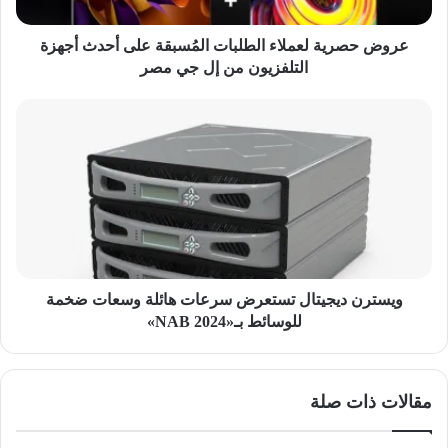
أجهزة
التلفزيون
من
عروض حصرية لعملاء الطلبات المُسبقة على أحدث أجهزة
إل
التلفزيون من إل جي مصر
جي
مصر
ويسترن
ديجيتال
تستعرض
سرعات
هائلة
وسعات
ضخمة
للوسائط
بـ«NAB
2024»
ويسترن ديجيتال تستعرض سرعات هائلة وسعات ضخمة
للوسائط بـ«NAB 2024»
مقالات ذات صلة