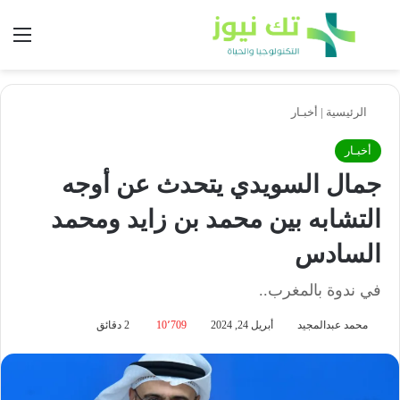
بحث عن
الق
الرئيسية
|
أخبـار
أخبـار
جمال السويدي يتحدث عن أوجه
التشابه بين محمد بن زايد ومحمد
السادس
في ندوة بالمغرب..
محمد عبدالمجيد
أبريل 24, 2024
10٬709
2 دقائق