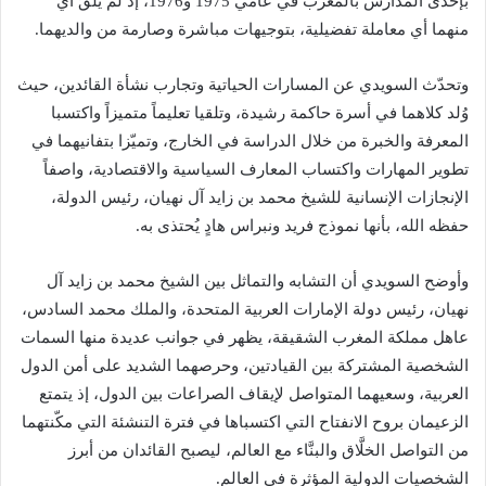
بإحدى المدارس بالمغرب في عامي 1975 و1976، إذ لم يلقَ أي
منهما أي معاملة تفضيلية، بتوجيهات مباشرة وصارمة من والديهما.
وتحدّث السويدي عن المسارات الحياتية وتجارب نشأة القائدين، حيث
وُلد كلاهما في أسرة حاكمة رشيدة، وتلقيا تعليماً متميزاً واكتسبا
المعرفة والخبرة من خلال الدراسة في الخارج، وتميّزا بتفانيهما في
تطوير المهارات واكتساب المعارف السياسية والاقتصادية، واصفاً
الإنجازات الإنسانية للشيخ محمد بن زايد آل نهيان، رئيس الدولة،
حفظه الله، بأنها نموذج فريد ونبراس هادٍ يُحتذى به.
وأوضح السويدي أن التشابه والتماثل بين الشيخ محمد بن زايد آل
نهيان، رئيس دولة الإمارات العربية المتحدة، والملك محمد السادس،
عاهل مملكة المغرب الشقيقة، يظهر في جوانب عديدة منها السمات
الشخصية المشتركة بين القيادتين، وحرصهما الشديد على أمن الدول
العربية، وسعيهما المتواصل لإيقاف الصراعات بين الدول، إذ يتمتع
الزعيمان بروح الانفتاح التي اكتسباها في فترة التنشئة التي مكّنتهما
من التواصل الخلَّاق والبنَّاء مع العالم، ليصبح القائدان من أبرز
الشخصيات الدولية المؤثرة في العالم.