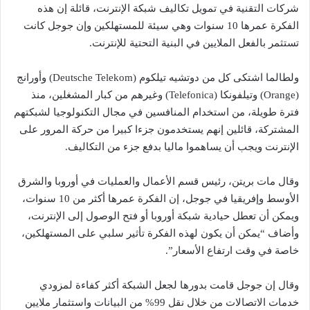
شركات التقنية في تمويل تكاليف شبكة الإنترنت، قائلة إن هذه
الفكرة عمرها 10 سنوات وهي سيئة للمستهلكين وإن جوجل كانت
تستثمر بالفعل الملايين في البنية التحتية للإنترنت.
ولطالما اشتكى كل من دوتشيه تيلكوم (Deutsche Telekom) وأورانج
(Orange) وتيلفونكا (Telefonica) وغيرهم من كبار المشغلين، منذ
فترة طويلة، من استخدام المنافسين في مجال التكنولوجيا لشبكتهم
المشتركة، قائلين إنهم يستخدمون جزءا كبيرا من حركة المرور على
الإنترنت ويجب أن يساهموا ماليا بدفع جزء من التكاليف.
وقال مات بريتن، رئيس قسم الأعمال والعمليات في أوروبا والشرق
الأوسط وإفريقيا في جوجل، إن الفكرة عمرها أكثر من 10 سنوات،
ويمكن أن تعطل حيادية شبكة أوروبا أو فتح الوصول إلى الإنترنت،
وأضاف “يمكن أن يكون لهذه الفكرة تأثير سلبي على المستهلكين،
خاصة في وقت ارتفاع الأسعار”.
وقال إن جوجل قامت بدورها لجعل الشبكة أكثر كفاءة لمزودي
خدمات الاتصالات من خلال نقل 99% من البيانات واستثمار ملايين