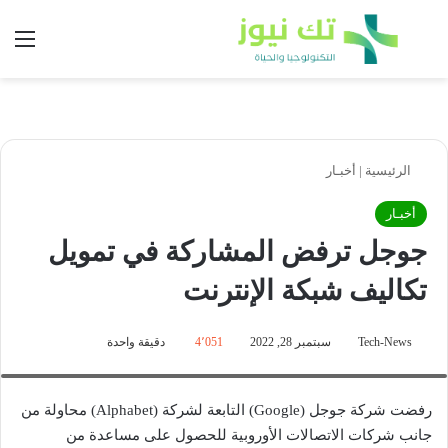
بحث عن
الق
الرئيسية
|
أخبـار
أخبـار
جوجل ترفض المشاركة في تمويل
تكاليف شبكة الإنترنت
Tech-News
سبتمبر 28, 2022
4٬051
دقيقة واحدة
جوجل تقول أنها قامت بدورها لجعل شبكة الإنترنت أكثر كفاءة لمزودي خدمات
الاتصالات
رفضت شركة جوجل (Google) التابعة لشركة (Alphabet) محاولة من
جانب شركات الاتصالات الأوروبية للحصول على مساعدة من