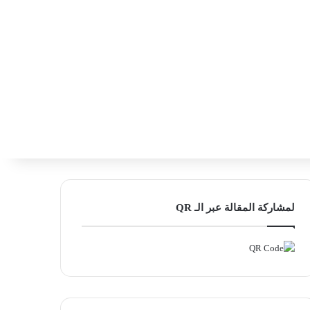
‫X
فيسبوك
لينكدإن
انستقرام
بحث ع
إضافة عمود
لمشاركة المقالة عبر الـ QR