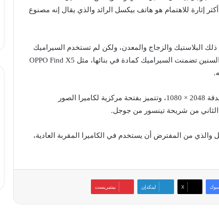
كثر إثارة للاهتمام هو هاتف بيكسل الرائد والذي يقال إنه مصنوع
ذلك البلاستيك والزجاج والمعدن، ولكن لم تستخدم السيراميك
مطلقاً. وكانت هناك هواتف من شركات أخرى على مر السنين تضمنت السيراميك كمادة في بنائها، مثل OPPO Find X5
يُذكر أن وحدة البكسل الخزفية المعنية تأتي مع شاشة بدقة 2048 × 1080، وتتميز بفتحة مركزية لكاميرا الصور
عر Sony IMX787 بدقة 64 ميجابيكسل والذي من المفترض أن يستخدم في الكاميرا المقربة العادية،
بوك
‫X
لينكدإن
بينتيريست