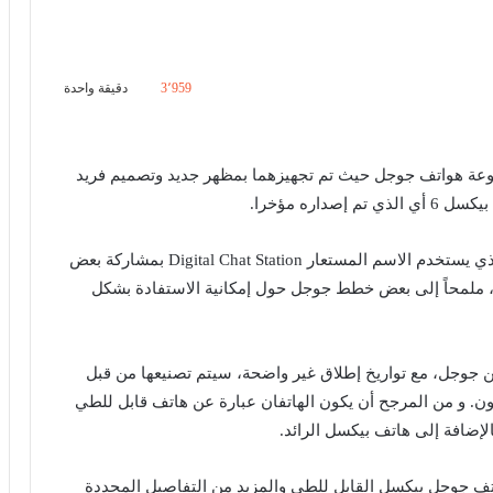
3٬959
دقيقة واحدة
 برو بداية جديدة لمجموعة هواتف جوجل حيث تم تجهيزهما بمظهر جديد وتصميم فريد
اره مؤخرا.
وفي الآونة الأخيرة، قام أحد المسربين الموثوق بهم والذي يستخدم الاسم المستعار Digital Chat Station بمشاركة بعض
، ملمحاً إلى بعض خطط جوجل حول إمكانية الاستفادة بشكل
ن جوجل، مع تواريخ إطلاق غير واضحة، سيتم تصنيعها من قبل
. و من المرجح أن يكون الهاتفان عبارة عن هاتف قابل للطي
اتف جوجل بيكسل القابل للطي والمزيد من التفاصيل المحددة