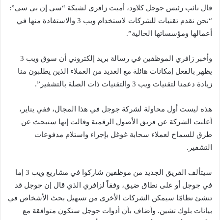
قال نائب رئيس جوجل كلاود، أميت زافري لشبكة “سي إن بي سي”:
“نحن نقدم تقنيات للشركات لاستخدام ويب 3 والاستفادة منها في
أعمالها ومؤسساتها الحالية”.
وأخبر زافري الموظفين في رسالة بريد إلكتروني أن سوق ويب 3
يظهر بالفعل إمكانات هائلة مع العديد من العملاء الذين يطلبون منا
زيادة دعمنا لتقنيات ويب 3 والتقنيات ذات الصلة بالتشفير”.
هذه ليست أول محاولة لشركة جوجل في هذا المجال، ففي يناير،
أعلنت الشركة عن فريق الأصول الرقمية وقالت إنها ستبحث عن
طرق للسماح لعملاء سحابة غوغل بإجراء واستلام مدفوعات
التشفير.
سيتألف الفريق الجديد من موظفين شاركوا في مشاريع ويب 3 إما
في جوجل أو على نطاق ضيق، وفقاً لزافري الذي قال إن جوجل قد
تنشئ نظامًا سيمكن الشركات الأخرى من تسهيل بحث الأشخاص في
بيانات بلوك تشين. وأضاف بأن أدوات جوجل ستكون متوافقة مع