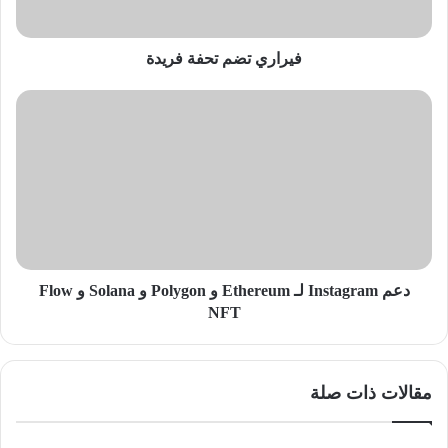
فيراري تضم تحفة فريدة
دعم
Instagram
لـ
Ethereum
و
Polygon
و
Solana
و
Flow
دعم Instagram لـ Ethereum و Polygon و Solana و Flow
NFT
NFT
مقالات ذات صلة