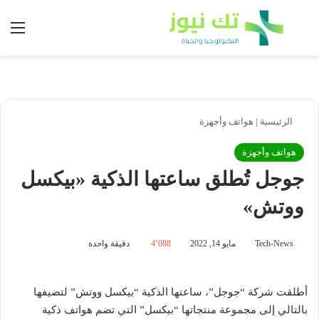
بحث عن
الق
الرئيسية
|
هواتف وأجهزة
هواتف وأجهزة
جوجل تُطلق ساعتها الذكية «بيكسل
ووتش»
Tech-News
مايو 14, 2022
4٬088
دقيقة واحدة
أطلقت شركة “جوجل”، ساعتها الذكية “بيكسل ووتش” لتضيفها
بالتالي إلى مجموعة منتجاتها “بيكسل” التي تضم هواتف ذكية