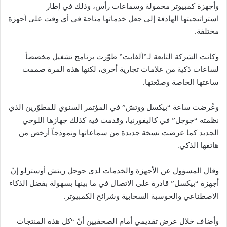
وأجهزة كمبيوتر محمولة وسماعات رأس، وذلك في إطار
استراتيجيتها الهادفة إلى جعل خدماتها متاحة في أي وقت على أجهزة
مختلفة.
وكانت الشركة التابعة لـ”ألفابت” طوّرت برنامج تشغيل مخصصاً
لساعات ذكية من علامات تجارية أخرى، لكنها هذه المرة صممت
ساعتها الخاصة وصنّعتها.
وعُرضت ساعة “بيكسل ووتش” في المؤتمر السنوي للمطوّرين الذي
نظمته “جوجل” في كاليفورنيا، وقدمت فيه كذلك جهازها اللوحي
الجديد كما عرضت نسخة جديدة من سماعاتها ونموذجاً أرخص من
هاتفها الذكي.
وقال المسؤول عن الأجهزة والخدمات لدى جوجل ريتش أوسترلو إنّ
أجهزة “بيكسل” قادرة على الاتصال في ما بينها بسهولة بفضل الذكاء
الاصطناعي والحوسبة السحابية وشرائح الكمبيوتر.
وأضاف خلال عرض تقديمي أمام الصحفيين أنّ “كل هذه المنتجات