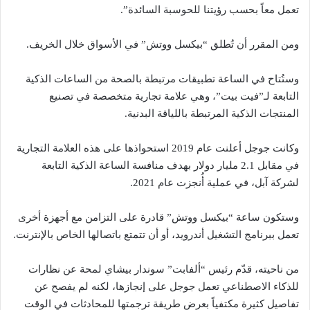
تعمل معاً بحسب رؤيتنا للحوسبة السائدة”.
ومن المقرر أن تُطلق “بيكسل ووتش” في الأسواق خلال الخريف.
وستُتاح في الساعة تطبيقات مرتبطة بالصحة من الساعات الذكية
التابعة لـ”فيت بيت”، وهي علامة تجارية متخصصة في تصنيع
المنتجات الذكية المرتبطة باللياقة البدنية.
وكانت جوجل أعلنت عام 2019 استحواذها على هذه العلامة التجارية
في مقابل 2.1 مليار دولار بهدف منافسة الساعة الذكية التابعة
لشركة آبل، في عملية أُنجزت عام 2021.
وستكون ساعة “بيكسل ووتش” قادرة على التزامن مع أجهزة أخرى
تعمل ببرنامج التشغيل أندرويد، أو أن تتمتع باتصالها الخاص بالإنترنت.
من ناحيته، قدّم رئيس “ألفابت” سوندار بيشاي لمحة عن نظارات
للذكاء الاصطناعي تعمل جوجل على إنجازها، لكنه لم يفصح عن
تفاصيل كثيرة مكتفياً بعرض طريقة ترجمتها للمحادثات في الوقت