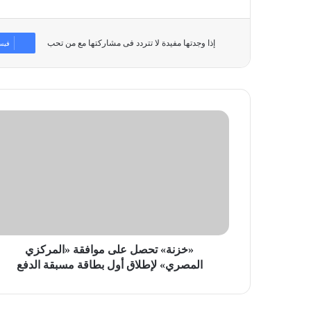
إذا وجدتها مفيدة لا تتردد فى مشاركتها مع من تحب
فيس
«خزنة»
تحصل
على
موافقة
«المركزي
المصري»
لإطلاق
أول
بطاقة
مسبقة
«خزنة» تحصل على موافقة «المركزي
الدفع
المصري» لإطلاق أول بطاقة مسبقة الدفع