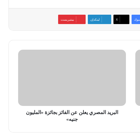
بوك
‫X
لينكدإن
بينتيريست
البريد
المصري
يعلن
عن
الفائز
بجائزة
«المليون
جنيه»
البريد المصري يعلن عن الفائز بجائزة «المليون
جنيه»