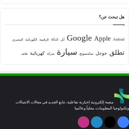
هل تبحث عن؟
Google
Apple
Android
آبل
الذكاء
الرقمية
الكهربائية
المصري
سيارة
تطلق
جوجل
كهربائية
سامسونج
شركة
هاتف
منصة إلكترونية إخبارية تفاعلية، تتابع الجديد في مجالات الاتصالات
وتكنولوجيا المعلومات، محلياً وعالميا
فيسبوك
‫X
لينكدإن
انستقرام