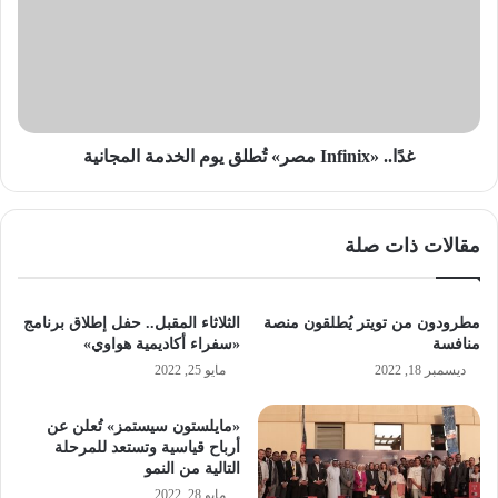
تُطلق
يوم
الخدمة
المجانية
غدًا.. «Infinix مصر» تُطلق يوم الخدمة المجانية
مقالات ذات صلة
مطرودون من تويتر يُطلقون منصة
الثلاثاء المقبل.. حفل إطلاق برنامج
منافسة
«سفراء أكاديمية هواوي»
ديسمبر 18, 2022
مايو 25, 2022
«مايلستون سيستمز» تُعلن عن
أرباح قياسية وتستعد للمرحلة
التالية من النمو
مايو 28, 2022