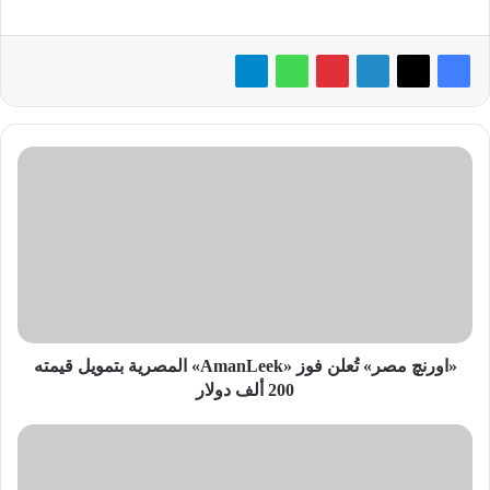
«اورنچ
مصر»
تُعلن
فوز
«AmanLeek»
المصرية
بتمويل
قيمته
200
ألف
«اورنچ مصر» تُعلن فوز «AmanLeek» المصرية بتمويل قيمته
دولار
200 ألف دولار
غدًا..
«Infinix
مصر»