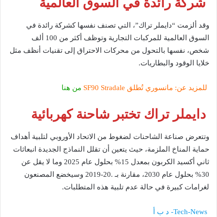
شركة رائدة في السوق العالمية
وقد ألزمت “دايملر تراك”، التي تصنف نفسها كشركة رائدة في
السوق العالمية للمركبات التجارية وتوظف أكثر من 100 ألف
شخص، نفسها بالتحول من محركات الاحتراق إلى تقنيات أنظف مثل
خلايا الوقود والبطاريات.
للمزيد عن: مانسوري تُطلق SF90 Stradale
من هنا
دايملر تراك تختبر شاحنة كهربائية
وتتعرض صناعة الشاحنات لضغوط من الاتحاد الأوروبي لتلبية أهداف
حماية المناخ الملزمة، حيث يتعين أن تقلل النماذج الجديدة انبعاثات
ثاني أكسيد الكربون بمعدل 15% بحلول عام 2025 وما لا يقل عن
30% بحلول عام 2030، مقارنة بـ .20-2019 وسيخضع المصنعون
لغرامات كبيرة في حالة عدم تلبية هذه المتطلبات.
Tech-News- د ب أ