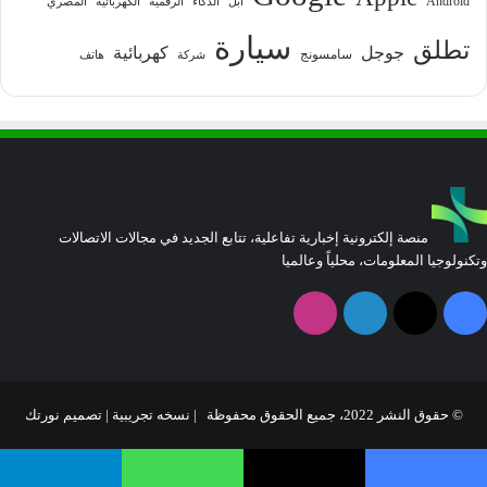
Android
آبل
الذكاء
الرقمية
الكهربائية
المصري
سيارة
تطلق
جوجل
كهربائية
سامسونج
شركة
هاتف
منصة إلكترونية إخبارية تفاعلية، تتابع الجديد في مجالات الاتصالات
وتكنولوجيا المعلومات، محلياً وعالميا
فيسبوك
‫X
لينكدإن
انستقرام
© حقوق النشر 2022، جميع الحقوق محفوظة | نسخه تجريبية |
تصميم نورتك