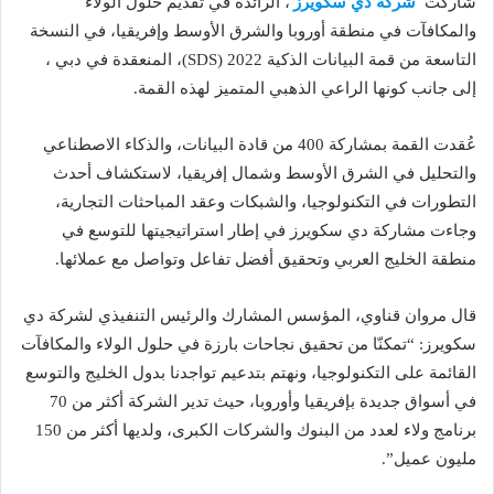
شاركت
شركة دي سكويرز
، الرائدة في تقديم حلول الولاء
والمكافآت في منطقة أوروبا والشرق الأوسط وإفريقيا، في النسخة
التاسعة من قمة البيانات الذكية 2022 (SDS)، المنعقدة في دبي ،
إلى جانب كونها الراعي الذهبي المتميز لهذه القمة.
عُقدت القمة بمشاركة 400 من قادة البيانات، والذكاء الاصطناعي
والتحليل في الشرق الأوسط وشمال إفريقيا، لاستكشاف أحدث
التطورات في التكنولوجيا، والشبكات وعقد المباحثات التجارية،
وجاءت مشاركة دي سكويرز في إطار استراتيجيتها للتوسع في
منطقة الخليج العربي وتحقيق أفضل تفاعل وتواصل مع عملائها.
قال مروان قناوي، المؤسس المشارك والرئيس التنفيذي لشركة دي
سكويرز: “تمكنّا من تحقيق نجاحات بارزة في حلول الولاء والمكافآت
القائمة على التكنولوجيا، ونهتم بتدعيم تواجدنا بدول الخليج والتوسع
في أسواق جديدة بإفريقيا وأوروبا، حيث تدير الشركة أكثر من 70
برنامج ولاء لعدد من البنوك والشركات الكبرى، ولديها أكثر من 150
مليون عميل”.