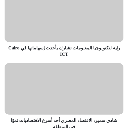
المعلومات
تشارك
بأحدث
إسهاماتها
في
Cairo
ICT
راية لتكنولوجيا المعلومات تشارك بأحدث إسهاماتها في Cairo
ICT
شادي
سمير:
الاقتصاد
المصري
أحد
أسرع
الاقتصاديات
نموًا
في
المنطقة
شادي سمير: الاقتصاد المصري أحد أسرع الاقتصاديات نموًا
في المنطقة