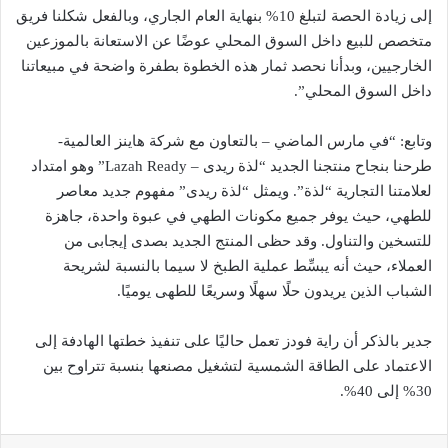
إلى زيادة الحصة لتبلغ 10% بنهاية العام الجاري، وبالفعل شكلنا فريق
متخصص للبيع داخل السوق المحلي عوضًا عن الاستعانة بالموزعين
الخارجيين، وبدأنا نحصد ثمار هذه الخطوة بطفرة واضحة في مبيعاتنا
داخل السوق المحلي”.
وتابع: “في مارس الماضي – بالتعاون مع شركة هاينز العالمية-
طرحنا بنجاح منتجنا الجديد “لذة ريدى – Lazah Ready” وهو امتداد
لعلامتنا التجارية “لذة”. ويمثل “لذة ريدى” مفهوم جديد معاصر
للطهي، حيث يوفر جميع مكونات الطهي في عبوة واحدة، جاهزة
للتسخين والتناول. وقد حظى المنتج الجديد بصدى إيجابى من
العملاء، حيث أنه يبسِّط عملية الطبخ لا سيما بالنسبة لشريحة
الشباب الذين يريدون حلًا سهلًا وسريعًا للطهى يوميًا.
جدير بالذكر أن راية فودز تعمل حاليًا على تنفيذ خطتها الهادفة إلى
الاعتماد على الطاقة الشمسية لتشغيل مصنعها بنسبة تتراوح بين
30% إلى 40%.