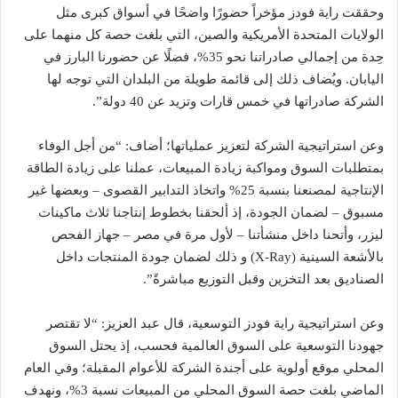
وحققت راية فودز مؤخراً حضورًا واضحًا في أسواق كبرى مثل
الولايات المتحدة الأمريكية والصين، التي بلغت حصة كل منهما على
حِدة من إجمالي صادراتنا نحو 35%، فضلًا عن حضورنا البارز في
اليابان. ويُضاف ذلك إلى قائمة طويلة من البلدان التي توجه لها
الشركة صادراتها في خمس قارات وتزيد عن 40 دولة”.
وعن استراتيجية الشركة لتعزيز عملياتها؛ أضاف: “من أجل الوفاء
بمتطلبات السوق ومواكبة زيادة المبيعات، عملنا على زيادة الطاقة
الإنتاجية لمصنعنا بنسبة 25% واتخاذ التدابير القصوى – وبعضها غير
مسبوق – لضمان الجودة، إذ ألحقنا بخطوط إنتاجنا ثلاث ماكينات
ليزر، وأتحنا داخل منشأتنا – لأول مرة في مصر – جهاز الفحص
بالأشعة السينية (X-Ray) و ذلك لضمان جودة المنتجات داخل
الصناديق بعد التخزين وقبل التوزيع مباشرةً”.
وعن استراتيجية راية فودز التوسعية، قال عبد العزيز: “لا تقتصر
جهودنا التوسعية على السوق العالمية فحسب، إذ يحتل السوق
المحلي موقع أولوية على أجندة الشركة للأعوام المقبلة؛ وفي العام
الماضي بلغت حصة السوق المحلي من المبيعات نسبة 3%، ونهدف