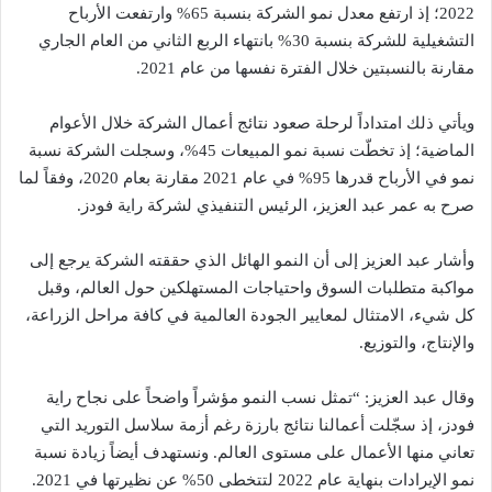
2022؛ إذ ارتفع معدل نمو الشركة بنسبة 65% وارتفعت الأرباح
التشغيلية للشركة بنسبة 30% بانتهاء الربع الثاني من العام الجاري
مقارنة بالنسبتين خلال الفترة نفسها من عام 2021.
ويأتي ذلك امتداداً لرحلة صعود نتائج أعمال الشركة خلال الأعوام
الماضية؛ إذ تخطّت نسبة نمو المبيعات 45%، وسجلت الشركة نسبة
نمو في الأرباح قدرها 95% في عام 2021 مقارنة بعام 2020، وفقاً لما
صرح به عمر عبد العزيز، الرئيس التنفيذي لشركة راية فودز.
وأشار عبد العزيز إلى أن النمو الهائل الذي حققته الشركة يرجع إلى
مواكبة متطلبات السوق واحتياجات المستهلكين حول العالم، وقبل
كل شيء، الامتثال لمعايير الجودة العالمية في كافة مراحل الزراعة،
والإنتاج، والتوزيع.
وقال عبد العزيز: “تمثل نسب النمو مؤشراً واضحاً على نجاح راية
فودز، إذ سجّلت أعمالنا نتائج بارزة رغم أزمة سلاسل التوريد التي
تعاني منها الأعمال على مستوى العالم. ونستهدف أيضاً زيادة نسبة
نمو الإيرادات بنهاية عام 2022 لتتخطى 50% عن نظيرتها في 2021.