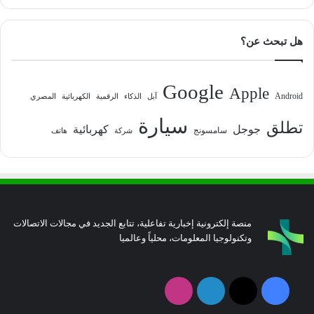
هل تبحث عن؟
Google
Apple
Android
آبل
الذكاء
الرقمية
الكهربائية
المصري
سيارة
تطلق
جوجل
كهربائية
سامسونج
شركة
هاتف
منصة إلكترونية إخبارية تفاعلية، تتابع الجديد في مجالات الاتصالات
وتكنولوجيا المعلومات، محلياً وعالميا
فيسبوك
‫X
لينكدإن
انستقرام