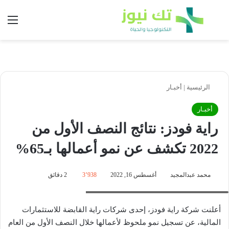
بحث عن
الق
الرئيسية
|
أخبـار
أخبـار
راية فودز: نتائج النصف الأول من
2022 تكشف عن نمو أعمالها بـ65%
محمد عبدالمجيد
أغسطس 16, 2022
3٬938
2 دقائق
عمر عبد العزيز- الرئيس التنفيذي لشركة راية فودز
أعلنت شركة راية فودز، إحدى شركات راية القابضة للاستثمارات
المالية، عن تسجيل نمو ملحوظ لأعمالها خلال النصف الأول من العام