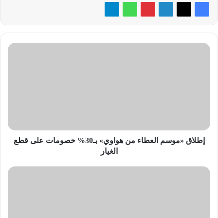
إطلاق
«موسم
العطاء
من
هواوي»
بـ30%
خصومات
على
قطع
الغيار
إطلاق «موسم العطاء من هواوي» بـ30% خصومات على قطع
الغيار
«سي
فيو»
تُطلق
أولى
حفلات