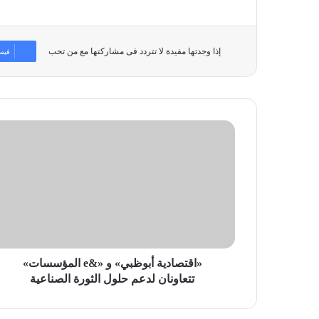
إذا وجدتها مفيدة لا تتردد فى مشاركتها مع من تحب
فيس
«اقتصادية
أبوظبي»
و
«&e
المؤسسات»
تتعاونان
لدعم
حلول
الثورة
الصناعية
«اقتصادية أبوظبي» و «&e المؤسسات»
تتعاونان لدعم حلول الثورة الصناعية