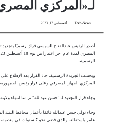
لـ«المركزي المصري» 
Tech-News
أغسطس 17, 2023
الرئيس السيسي يلتقي حسن عبدالله محافظ البنك المركزي المصري
أصدر الرئيس عبدالفتاح السيسي قرارًا رسميًا بتجديد 
الرسمية.
المركزي الجهاز المصرفي وعلى قرار رئيس الجمهورية رقم 367 لسنة
وجاء قرار التجديد لـ “حسن عبدالله” تزامنا انتهاء ولايت
عامر باستقالته والذي قضى نحو 7 سنوات في منصبه، واستقال قبل عام و3 شهور تقريبًا من نهاية ولايته الثانية.