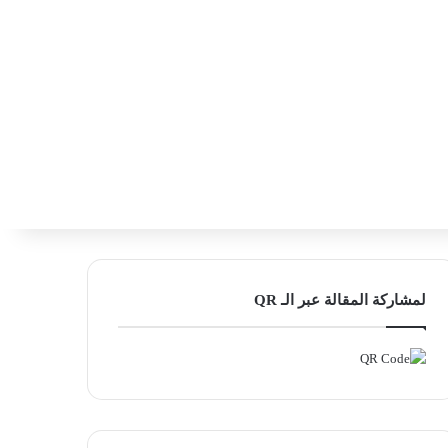
‫X
فيسبوك
لينكدإن
انستقرام
بحث ع
إضافة عمود
لمشاركة المقالة عبر الـ QR