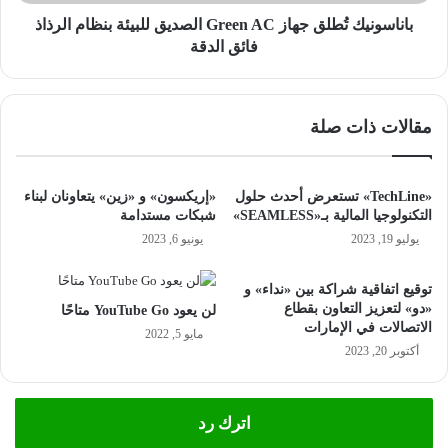
الرذاذ
فائق
باناسونيك تُطلق جهاز Green AC الصديق للبيئة بنظام الرذاذ
الدقة
فائق الدقة
مقالات ذات صلة
«TechLine» تستعرض أحدث حلول
«إريكسون» و «زين» يتعاونان لبناء
التكنولوجيا المالية بـ«SEAMLESS»
شبكات مستدامة
يوليو 19, 2023
يونيو 6, 2023
توقيع اتفاقية شراكة بين «نداء» و
«دو» لتعزيز التعاون بقطاع
لن يعود YouTube Go متاحًا
الاتصالات في الإمارات
مايو 5, 2022
أكتوبر 20, 2023
اترك رد