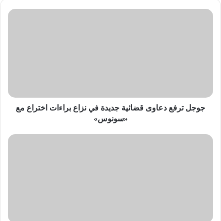
جوجل
ترفع
دعاوى
قضائية
جديدة
في
نزاع
براءات
اختراع
مع
جوجل ترفع دعاوى قضائية جديدة في نزاع براءات اختراع مع
«سونوس»
«سونوس»
باناسونيك
تُطلق
جهاز
Green
AC
الصديق
للبيئة
بنظام