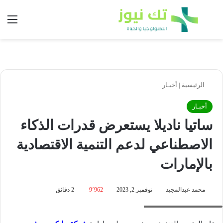
بحث عن
الق
الرئيسية
|
أخبـار
أخبـار
ساتيا ناديلا يستعرض قدرات الذكاء
الاصطناعي لدعم التنمية الاقتصادية
بالإمارات
محمد عبدالمجيد
نوفمبر 2, 2023
9٬962
2 دقائق
Satya Nadella Visits UAE