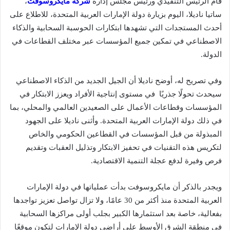
قام الرئيس التنفيذي ورئيس مجلس إدارة
شركة مايكروسوفت
،
ساتيا ناديلا، اليوم بزيارة دولة الإمارات العربية المتحدة، للاطلاع على
أحدث المستجدات التي تشهدها ابتكارات الحوسبة السحابية والذكاء
الاصطناعي في تمكين جميع المؤسسات عبر مختلف القطاعات في
الدولة.
وفي تصريح له، أوضح ناديلا أن الجيل الجديد من الذكاء الاصطناعي
سيحدث تحولًا جذريًا في مستوى إنتاجية الأفراد ويعزز الابتكار في
المؤسسات وقطاعات الأعمال على الصعيدين العالمي والمحلي، بما
في ذلك دولة الإمارات العربية المتحدة. وأثنى ناديلا على الجهود
المبذولة من قبل المؤسسات في القطاعين الحكومي والخاص
لتكريس هذه التقنيات في تحفيز الابتكار وتذليل العقبات وتقديم
فرص وفيرة لدفع عجلة التنمية الاقتصادية.
ويجدر بالذكر أن مايكروسوفت بدأت عملياتها في دولة الإمارات
العربية المتحدة منذ أكثر من 30 عامًا، ولا تزال تواصل تعزيز تواجدها
بفعالية، خاصة بعد استثمارها الكبير بجلب أولى مراكزها السحابية
في منطقة الشرق الأوسط على أراضي دولة الإمارات لتكون موقعًا