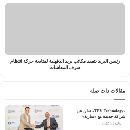
ح
ر
م
ئ
ل
ي
ة
س
ت
ا
ه
ل
د
ب
ي
ر
د
ي
ا
د
رئيس البريد يتفقد مكاتب بريد الدقهلية لمتابعة حركة انتظام
ت
ي
صرف المعاشات
م
ت
ت
ف
ق
ق
مقالات ذات صلة
د
د
م
م
ة
ك
ت
ا
«TPV Technology» تعلن عن
س
ت
شراكة جديدة مع «سارية»
ت
ب
يوليو 31, 2022
ه
ب