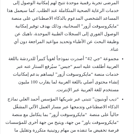
المرضى تجربة رقمية موحدة تتيح لهم إمكانية الوصول إلى
خدمات الرعاية الصحية المتكاملة عند الطلب. كما سيعمل هذا
المساعد الشخصي المدعوم بالذكاء الاصطناعي على منصة
“مايكروسوفت أزور” السحابية، وذلك بهدف توفير إمكانية
الوصول الفوري إلى السجلات الطبية الموحدة، ناهيك عن
وظيفة البحث عن الأطباء وتحديد مواعيد المراجعة دون أي
عناء.
مجموعة “جي 42” أصدرت نموذجاً لغوياً كبيراً للدردشة باللغة
العربية أطلقت عليه اسم “جيس” سيُرفع الستار عنه عبر
خدمات منصة “مايكروسوفت أزور” ليساهم بدعم إمكانيات
إنشاء محتوى أصلي باللغة العربية لما يقارب 100 مليون
مستخدم للغة العربية عبر الإنترنت.
“ديب أوبنيون” تتبنى عبر شريكها المؤسس أحمد العلي نماذج
الذكاء الاصطناعي وتدمجها عبر مسار العمل الآلي المشغّل
حالياً على منصة “مايكروسوفت أزور” بما يتكامل مع منصة
“مايكروسوفت باور” من جهة، ويتيح من جهة أخرى للمؤسسات
فرصة تخفيض ما تنفذه من مهام روتينية متكررة وتقليل ما