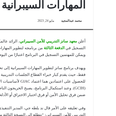
المهارات السيبرانية 
محمد عبدالمجيد
مايو 24, 2023
ند بلطه جي- المدير التنفيذي للشرق الأوسط وتركيا وإفريقيا في معهد س
أعلن
معهد سانز التدريبي للأمن السيبراني
، الرائد عالم
التسجيل في
الدفعة الثالثة
من برنامجه لتطوير المهارات
ويمكن للمهتمين التسجيل في البرنامج اعتبارًا من اليوم وحتى انت
ويهدف برنامج سانز لتطوير المهارات السيبرانية إلى تحد
فقط، حيث يقدم كبار خبراء القطاع الجلسات التدريبية ا
(GCIH). وعند استكمال البرنامج، يصبح الخريجون ال
ضمن فرق تحليل الأمن أو فرق اختبار الاختراق أو الأدل
وفي تعليقه على الأمر قال ند بلطه جي، المدير التنفي
التدريبي للأمن السيبراني: “نتطلع إلى النسخة الثالثة من