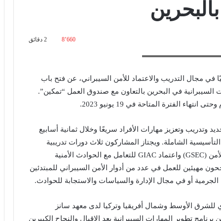
بالبحرين
8٬660
2 دقائق
انز التدريبي للأمن السيبراني
يًا في مجال التدريب والاعتماد للأمن السيبراني، عن فتح باب
 السيبرانية في البحرين بالتعاون مع صندوق العمل “تمكين”.
هاء الفترة المتاحة في 19 يونيو 2023.
يد وتدريب وتعزيز مهارات الأفراد سريعًا وخلال ثمانية أسابيع
لتأسيسية الشاملة. ويجتاز المشاركون ثلاث دورات تدريبية
للحصول على اعتمادين هما اعتماد GIAC لأساسيات الأمن (GSEC) واعتماد GIAC للتعامل مع الحوادث الأمنية
ناجحون مهيئين للعمل في عدد من أدوار الأمن السيبراني للمبتدئين
ة الجرمية أو في مجال الإدارة والسياسات والاستجابة للحوادث.
ذي للشرق الأوسط وشمال أفريقيا وتركيا لدى معهد سانز
 برنامج تطوير المهارات السيبرانية بعد الإقبال والنجاح الكبيرين