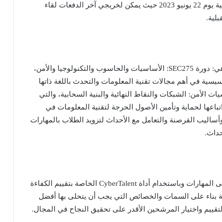
يقام معرض التوظيف لبرنامج تطوير المهارات السيبرانية يوم 22 يونيو 2023 حيث يمكن لخريجي آخر الدفعات لقاء
لية.
يتضمن برنامج تطوير المهارات السيبرانية ثلاثة دورات هي: دورة SEC275: الأساسيات والحاسوب والتكنولوجيا والأمن،
يسية في أهم مجالات تقنية المعلومات والتحدث باللغة ذاتها
بها مختصو القطاع، و دورة SEC401: أساسيات الأمن: الشبكات والنقاط النهائية والبنية السحابية، والتي
باعها لحماية وتأمين الأصول الحرجة لتقنية المعلومات في
لبنية السحابية، ودورة SEC504: لأدوات وأساليب القرصنة والتعامل مع الأحداث لتزويد الطلاب بالمهارات
حداث.
يتم اختيار الطلاب بعناية من خلال عملية تقييم قائمة على المهارات وباستخدام أداة CyberTalent الخاصة بتقييم الكفاءة
ة بناء على السمات والخصائص التي يجب أن يتحلى بها أفضل
لتقييم واختيار المرشحين الأقدر على تحقيق النجاح في المجال.