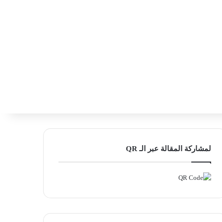
‫X
فيسبوك
لينكدإن
انستقرام
بحث ع
إضافة عمود
لمشاركة المقالة عبر الـ QR