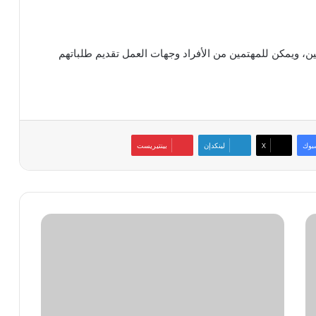
ن، ويمكن للمهتمين من الأفراد وجهات العمل تقديم طلباتهم
بوك
‫X
لينكدإن
بينتيريست
نصائح
مفيدة
للوصول
الآمن
إلى
الخدمات
المصرفية