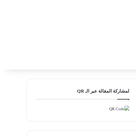
‫X
فيسبوك
لينكدإن
انستقرام
بحث ع
إضافة عمود
لمشاركة المقالة عبر الـ QR