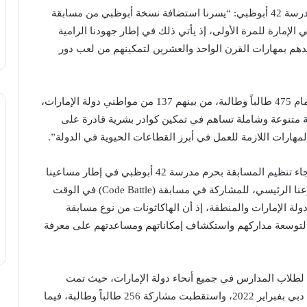
وقال ماركوس مولر هابيج، الرئيس التنفيذي بالإنابة لمدرسة 42 أبوظبي: “يسرنا استضافة نسخة أبوظبي من مسابقة
قام في الإمارة للمرة الأولى، إذ يأتي ذلك في إطار جهودنا الرامية
دهم بمهارات القرن الواحد والعشرين لتمكينهم من لعب دور
وأضاف: “شهدت مدرسة 42 أبوظبي منذ تأسيسها انضمام 475 طالباً وطالبة، من بينهم 137 من مواطني دولة الإمارات،
ية متنوعة وشاملة تساهم في تمكين كوادر بشرية قادرة على
لمهارات اللازمة للعمل في أبرز القطاعات الحيوية في الدولة”.
وقالت حنان موتي، الشريك المؤسس في (iCodejr): “جاء تنظيم المسابقة بحرم مدرسة 42 أبوظبي في إطار مساعينا
لإتاحة الفرصة للمبرمجين خارج إمارة دبي حيث يقع فرعنا الرئيسي، للمشاركة في مسابقة (Code Battle) في الوقت
لة الإمارات والمنطقة، إذ أن الهاكاثونات من نوع مسابقة
ن الصغار لتوسعة مداركهم واستكشاف إمكاناتهم ومساعدتهم على معرفة
نات المخصصة لطلاب المدارس في جميع أنحاء دولة الإمارات، حيث تمت
استضافة النسخة الأولى من مسابقة (Code Battle) في دبي بفبراير 2022، واستقطبت مشاركة 256 طالباً وطالبة، فيما