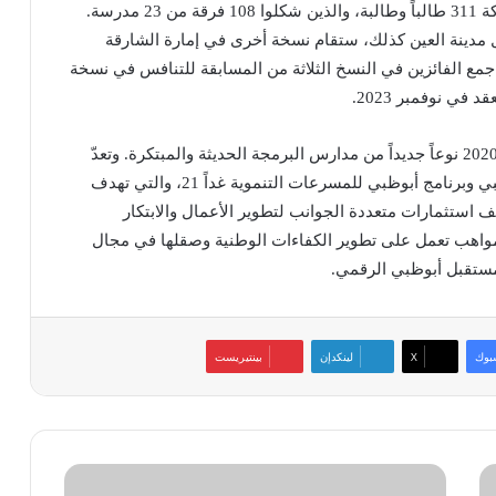
استقطب الهاكاثون الذي أقامته في فبراير 2023 مشاركة 311 طالباً وطالبة، والذين شكلوا 108 فرقة من 23 مدرسة.
 مدينة العين كذلك، ستقام نسخة أخرى في إمارة الشارقة
في أواخر أكتوبر 2023، حيث سيتم جمع الفائزين في النسخ الثلاثة من المسابقة للتنافس في نسخة
في نوفمبر 2023.
وتجسّد مدرسة البرمجة 42 أبوظبي التي تأسست عام 2020 نوعاً جديداً من مدارس البرمجة الحديثة والمبتكرة. وتعدّ
المدرسة أحد مبادرات دائرة التعليم والمعرفة في أبوظبي وبرنامج أبوظبي للمسرعات التنموية غداً 21، والتي تهدف
 استثمارات متعددة الجوانب لتطوير الأعمال والابتكار
بي لتصبح حاضنة للمواهب تعمل على تطوير الكفاءات الوطنية وصقلها في مجال
 مستقبل أبوظبي الرقمي.
بوك
‫X
لينكدإن
بينتيريست
«فيليبس»