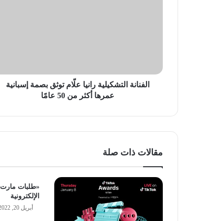
التشكيلية
رانيا
علّام
توثق
بصمة
إسبانية
عمرها
أكثر
من
الفنانة التشكيلية رانيا علّام توثق بصمة إسبانية
50
عمرها أكثر من 50 عامًا
عامًا
مقالات ذات صلة
«طلبات مارت» 
الإلكترونية
أبريل 20, 2022