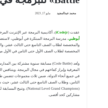
محمد عبدالمجيد
مايو 17, 2023
عقدت (
iCodejr
)، أكاديمية البرمجة عبر الإنترنت المرخصة لط
أبوظبي
، مدرسة البرمجة المبتكرة في أبوظبي، لاستض
المخصصة لطلاب الصف الأول حتى الثامن في الأول من 
وتُعد (Code Battle) مسابقة سنوية مشتركة ب
المعرفية وإبراز كفاءتهم في مجال البرمجة. ويتنافس
في جميع أنحاء الدولة، ضمن ثلاث مجموعات تتضمن ط
الثامن، وطلاب الصف التاسع حتى الثالث عشر، حيث س
(onal Level Grand Champions
مشاركين كحد أقصى.