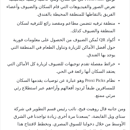
تعرض الصور والفيديوهات التي قام السكان والضيوف وأعضاء
الفريق بالتقاطها للمنطقة المحيطة بالفندق.
منطقة ترفيه تتضمن مطاعم ومقصد رائع للترفيه لسكان
المنطقة والضيوف كذلك.
أكواد QR تُمكن الضيوف من الحصول على معلومات فورية
حول أفضل الأماكن للزيارة وتناول الطعام في المنطقة التي
يوجد بها الفندق.
خرائط مفصلة تقدم توجيهات للضيوف لزيارة كل الأماكن التي
يعتقد السكان أنها رائعة في الحي.
نظام Proxi Picks وهو عبارة عن توصيات يقدمها السكان
للمسافرين طبقاً لردود أفعالهم وأراءهم عبر استطلاع رئي
مرئي ممتع.
ومن جانبه قال روهيت فيج، نائب رئيس قسم التطوير في شركة
ستاي ويل القابضة، “يسعدنا مرة أخرى زيادة تواجدنا في الشرق
الأوسط من خلال دخولنا للسوق المصري. ونخطط لافتتاح هذا