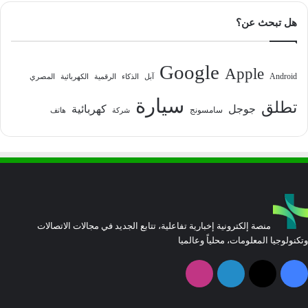
هل تبحث عن؟
Google
Apple
Android
آبل
الذكاء
الرقمية
الكهربائية
المصري
سيارة
تطلق
جوجل
كهربائية
سامسونج
شركة
هاتف
منصة إلكترونية إخبارية تفاعلية، تتابع الجديد في مجالات الاتصالات
وتكنولوجيا المعلومات، محلياً وعالميا
فيسبوك
‫X
لينكدإن
انستقرام