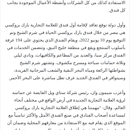
الاستفادة كذلك من كل الشركات وأنشطة الأعمال الموجودة بجانب
كل فندق.
وأول دولة توقع تعاقد لإقامة أول فندق للعلامة التجارية بارك بروكسي
هي مصر من خلال فندق بارك بروكسي الحياة في شرم الشيخ وتم
التوقيع يوم 10 يونيو 2022، ويقام الفندق الذي يحتوي على 194 غرفة
بأسلوب المنتجع ويقع في منطقة خليج النبق، وتتضمن الخدمات في
الفندق مركز سبا، والعديد من المطاعم والكافيهات، ونادي ليلي
وثلاثة حمامات سباحة ومسرح مكشوف. وتشتهر شرم الشيخ
بشواطئها الرائعة ومياه البحر النقية والشعب المرجانية الفريدة،
وسيتوافر في الفندق الجديد غرف تطل مباشرة على البحر الأحمر.
وأعرب سيمون وان، رئيس شركة ستاي ويل القابضة عن حماسه
لرؤية العلامة التجارية الجديدة في أرض الواقع في مختلف أنحاء
العالم، وقال: “مهمتنا هي إطلاق العلامة التجارية بارك بروكسي
لمساعدة أصحاب الفنادق في صنع الفندق الأمثل والأكثر تناسباً مع
الموقع الذي يقام فيه مع الاستفادة من معارفهم المحلية وضمان أن