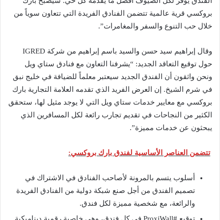
الفندق يوفر لكل الضيوف أفضل ما يقدمه كل حي. سيصبح بارك
بروكسي قرية عالمية تتضمن الفنادق الفريدة التي تتعاون سوياً من
خلال حب التنوع والسفر والمغامرات”.
وقال إبراهيم سيد حسن والسيد باسم إبراهيم من شركة IGRED
حول توقيع التعاقد الجديد: “يشرفنا التعاون مع فنادق ستاي ويل
ونحن واثقون أن الفندق الجديد سيعتبر معلماً للضيافة في خليج نبق
في شرم الشيخ. إن العرض الفريد الذي تقدمه العلامة التجارية بارك
بروكسي مع معايير خدمات ستاي ويل التي لا يوجد مثيل لها، ستحقق
الكثير من النجاحات في تقديم تجارب رائعة لكل المسافرين الذي
يبحثون عن خدمات مميزة”.
تتضمن العناصر الأساسية لفندق بارك بروكسي:
أسلوب يتسم بالمرونة لأصاحب الفنادق في الاشتراك في
تصميم الفندق من أجل صنع شبكة دولية من الفنادق الفريدة
والرائعة، مع شخصية مميزة لكل فندق.
توقيع #ProxiWall في كل فندق، وهي خاصية رقمية ديناميكية