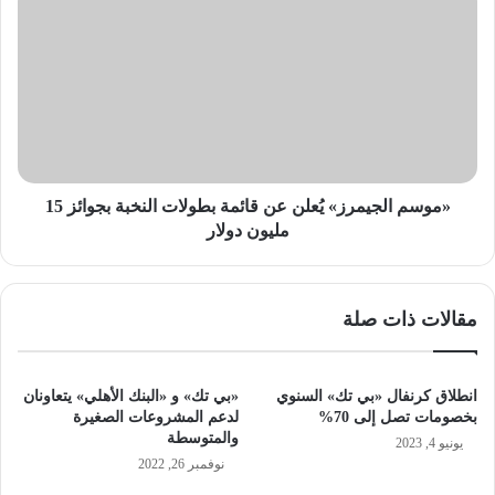
الجيمرز»
يُعلن
عن
قائمة
بطولات
النخبة
بجوائز
15
مليون
«موسم الجيمرز» يُعلن عن قائمة بطولات النخبة بجوائز 15
دولار
مليون دولار
مقالات ذات صلة
انطلاق كرنفال «بي تك» السنوي
«بي تك» و «البنك الأهلي» يتعاونان
بخصومات تصل إلى 70%
لدعم المشروعات الصغيرة
والمتوسطة
يونيو 4, 2023
نوفمبر 26, 2022