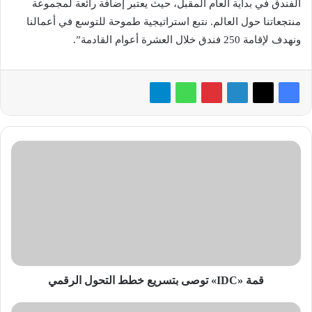
الفندق في بداية العام المقبل، حيث يعتبر إضافة رائعة لمجموعة
منتجعاتنا حول العالم. نتبع استراتيجية طموحة للتوسع في أعمالنا
ونهدف لإقامة 250 فندق خلال العشرة أعوام القادمة”.
قمة
«IDC»
توصى
بتسريع
خطط
التحول
الرقمي
قمة «IDC» توصى بتسريع خطط التحول الرقمي
«موسم