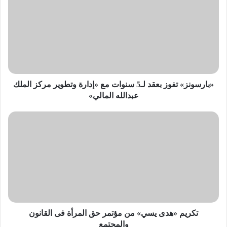
بعقد
لـ5
سنوات
مع
«إدارة
وتطوير
مركز
الملك
«بارسونز» تفوز بعقد لـ5 سنوات مع «إدارة وتطوير مركز الملك
عبدالله
عبدالله المالي»
المالي»
تكريم
«هدى
يسي»
من
مؤتمر
حق
المرأة
فى
القانون
والمجتمع
تكريم «هدى يسي» من مؤتمر حق المرأة فى القانون
والمجتمع