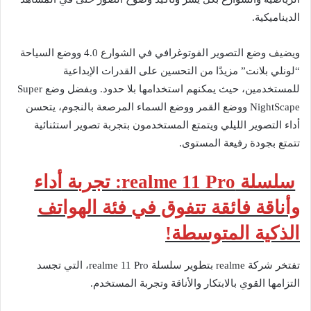
الديناميكية.
ويضيف وضع التصوير الفوتوغرافي في الشوارع 4.0 ووضع السياحة
“لونلي بلانت” مزيدًا من التحسين على القدرات الإبداعية
للمستخدمين، حيث يمكنهم استخدامها بلا حدود. وبفضل وضع Super
NightScape ووضع القمر ووضع السماء المرصعة بالنجوم، يتحسن
أداء التصوير الليلي ويتمتع المستخدمون بتجربة تصوير استثنائية
تتمتع بجودة رفيعة المستوى.
سلسلة realme 11 Pro: تجربة أداء
وأناقة فائقة تتفوق في فئة الهواتف
الذكية المتوسطة!
تفتخر شركة realme بتطوير سلسلة realme 11 Pro، التي تجسد
التزامها القوي بالابتكار والأناقة وتجربة المستخدم.