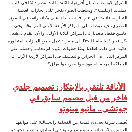
الشرق الأوسط وشمال أفريقيا، قائلة: “كانت مصر دائمًا في قلب
عملياتنا الإقليمية”. وسلطت الضوء بفخر على إنجازات العلامة
التجارية، قائلة: “في عام 2020، حصلنا على مكانة رائعة في السوق
المصري، حيث وصلنا إلى المراكز الأربعة الأولى المرموقة. وفي
عامين فقط، صعدنا إلى المراكز الثلاثة الأولى، والآن، تقدم realme
بكل فخر “سلسلة Pro 11 إلى مصر، تشمل جميع الميزات المتطورة.
علاوة على ذلك، قطعنا أيضًا خطوات مثيرة للإعجاب، وحصلنا على
المركز الثاني في الجزائر، والتصنيف في المراكز الأربعة الأولى في
المملكة العربية السعودية والمغرب والعراق”.
الأناقة تلتقي بالابتكار: تصميم جلدي
فاخر من قبل مصمم سابق في
جوتشي.. ماتيو مينوتو
تُضفي شركة realme لمسة من الفخامة والجمالية على هواتفها
الجديدة بالاستعانة بخبرة مصمم جوتشي السابق، ماتيو مينوتو. تم