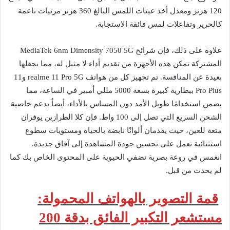
120 هرتز ومعدل أخذ عينات اللمس البالغ 360 هرتز مرئيات ناعمة
كالحرير وتفاعلات لمس فائقة الاستجابة.
علاوة على ذلك، فإن شرائح MediaTek 6nm Dimensity 7050 5G
المشتركة تمكن هذه الأجهزة من تقديم أداء لا مثيل له، مما يجعلها
بعيدة عن المنافسة. تم تجهيز كل من هواتف realme 11 Pro 5G و11
Pro Plus ببطارية كبيرة بسعة 5000 مللي أمبير في الساعة، مما
يضمن استخدامًا طويل الأمد دون المساس بالأداء، أيضاُ يدعم خاصية
الشحن السريع التي تصل إلى 100 واط. فإن كلا الطرازين يوفران
متعة للعين، حيث يقدمان ألوانًا نابضة بالحياة ومستويات سطوع
استثنائية تعمل على تحسين جودة المشاهدة إلى آفاق جديدة.
انغمس في روعة بصرية تضفي الحيوية على المحتوى الخاص بك كما
لم يحدث من قبل.
قمة التصوير بالهواتف المحمولة:
مستشعر التكبير الفائق بدقة 200