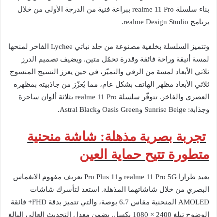
بناء سلسلة realme 11 Pro ببراعة فنية من الدرجة الأولى من خلال
برنامج realme Design Studio.
وتتميز السلسلة بخلفية مصنوعة من جلد نباتي Lychee الفاخر لمنحها
لمسة أنيقة وراحة فائقة وقدرة تحمُل متين. ويضيف تصميم الدرز
ثلاثي الأبعاد لمسة من الرقي والتميّز، في حين يعزز النسيج المنسوج
ثلاثي الأبعاد مظهر الهاتف بشكل عام، مما يُعزّز من جاذبيته بمظهره
العصري والفاخر. تتوفّر سلسلة realme 11 Pro بثلاثة ألوان ساحرة
وجذابة: Sunrise Beige وOasis Green وAstral Black.
تجربة بصرية مذهلة: شاشة منحنية
متطورة تتيح حماية العين
يعيد طرازا realme 11 Pro 5G و11 Pro Plus تعريف مفهوم الانغماس
البصري من خلال شاشاتهما المذهلة. استعد لتأسرك شاشات
AMOLED المنحنية مقاس 6.7 بوصة، والتي تتميز بدقة FHD+ فائقة
الوضوح تبلغ 2400 × 1080 بكسل. يضمن معدل التحديث العالي البالغ