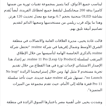
ليناسب جميع الأذواق، كما يتميز بمجموعة تقنيات ثورية من ضمنها
كاميرا بدقة 200 ميجابكسل ليلتقط جميع لحظاتك الفريدة، أيضاً يُقدم
بشاشة OLED منحنية بحجم 6.7 بوصة مع معدل تحديث 120 هرتز.
وهذا ما يؤكد قرب ريلمي من مستخدميها وسعيها الدائم لتقديم
تصاميم أنيقة تليق بهم.
قالت غادة يحيى، مديرة العلاقات العامة والاتصالات في منطقة
الشرق الأوسط وشمال إفريقيا في شركة realme: “تحتفل شركة
realme بالذكرى الخامسة الهامة لتأسيسها من خلال الإطلاق
المرتقب لسلسلة realme 11 Pro [Leap Up Product]. تم إعداد هذا
الإصدار الاستثنائي لإحداث ثورة في هذا القطاع من خلال تقديم
تجربة مستخدم لا مثيل لها. ومن خلال إستراتيجيتنا الرائدة “No leap
no Launch”، تستهل شركة realme حقبة جديدة، حيث تأخذ سلسلة
11 Pro قفزة هائلة إلى الأمام، حيث تقدم مجموعة من الميزات
المتميزة”.
وشددت يحيى على أهمية مصر باعتبارها السوق الرائدة في منطقة