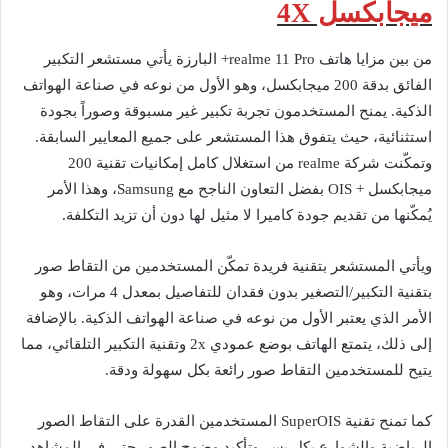
ميجابكسل 4X
من بين مزايا هاتف realme 11 Pro+ البارزة يأتي مستشعر التكبير
الفائق بدقة 200 ميجابكسل، وهو الأول من نوعه في صناعة الهواتف
الذكية. يمنح المستخدمون تجربة تكبير غير مسبوقة وصوراً بجودة
استثنائية، حيث يتفوق هذا المستشعر على جميع المعايير السابقة.
وتمكّنت شركة realme من استغلال كامل إمكانيات تقنية 200
ميجابكسل + OIS بفضل التعاون الناجح مع Samsung، وهذا الأمر
يُمكّنها من تقديم جودة كاميرا لا مثيل لها دون أن تزيد التكلفة.
ويأتي المستشعر بتقنية فريدة تمكّن المستخدمين من التقاط صور
بتقنية التكبير/التصغير بدون فقدان للتفاصيل بمعدل 4 مرات، وهو
الأمر الذي يعتبر الأول من نوعه في صناعة الهواتف الذكية. بالإضافة
إلى ذلك، يتمتع الهاتف بوضع عمودي 2x وتقنية التكبير التلقائي، مما
يتيح للمستخدمين التقاط صور رائعة بكل سهولة ودقة.
كما تمنح تقنية SuperOIS المستخدمين القدرة على التقاط الصور
الرياضية والشوارع بكل يسر وتأكيد وضوح الصور حتى في المشاهد