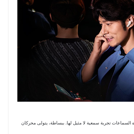
Dual-Driv الرائدة، تقدم هذه السماعات تجربة سمعية لا مثيل لها. ببساطة، يتولى محركان