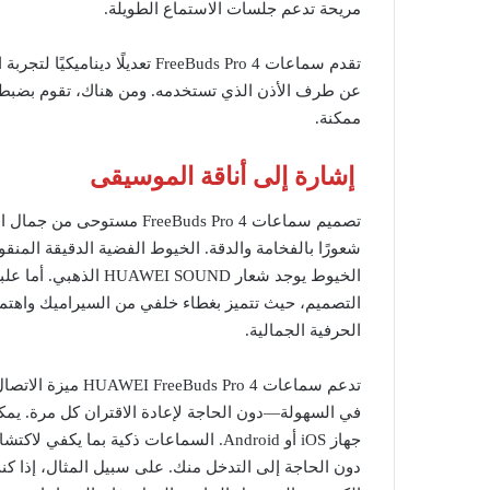
مريحة تدعم جلسات الاستماع الطويلة.
تقدم سماعات FreeBuds Pro 4 تعدي
عن طرف الأذن الذي تستخدمه. ومن هناك، تقوم بضبط إع
ممكنة.
إشارة إلى أناقة الموسيقى
تصميم سماعات reeBuds Pro 4
شعورًا بالفخامة والدقة. الخيوط الفضية الدقيقة المن
الخيوط يوجد شعار OUND
التصميم، حيث تتميز بغطاء خلفي من السيراميك واهتمام ب
الحرفية الجمالية.
تدعم سماعات  Pro 4
في السهولة—دون الحاجة لإعادة الاقتران كل مرة. يم
جهاز iOS أو Android. السماعات ذكية بم
دون الحاجة إلى التدخل منك. على سبيل المثال، إذا 