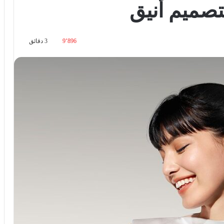
صميم أنيق
9٬896
3 دقائق