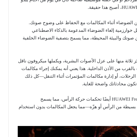
عات إلغاء ما يصل إلى 100 ديسيبل من الضوضاء أثناء المكالمات مع الحفاظ على وضوح صوتك.
وارزمية إلغاء الضوضاء المدعومة بالذكاء الاصطناعي
لـسماعات FreeBuds Pro 4 التمييز بين صوتك والبيئة المحيطة، مما يسمح بتصفية الضوضاء الخلفية
لاثة منها على عزل الأصوات البشرية، ويكملها ميكروفون ناقل
القرب من الأذن الداخلية. هذا يعني أنه يمكنك إجراء مكالمات
الرحلات، أو إدارة مكالمات المؤتمرات أثناء التنقل—كل ذلك
لإضافة المزيد من الراحة، تدعم سماعات HUAWEI FreeBuds Pro 4 أيضًا تحكمات حركة الرأس، مما يسمح
ة بسيطة من الرأس أو هزّه—مما يجعل المكالمات بدون استخدام