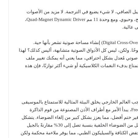
بل الصافي، لا شيء يضيع في الترجمة. لا مزيد من الأصوات
المطموسة أو الآلات المشوهة—فقط صوت غني، واضح، وحيوي. ومع وحدة 11 مم Quad-Magnet Dynamic Driver،
 عالية.
بالإضافة إلى ذلك، تتيح تقنية التبديل الرقمي للصوت (Digital Cross-Over) إنشاء مساحة صوتية تشعر بأنها حية.
ا. ولكن، ليس كل الأذواق الصوتية متشابهة، أليس كذلك؟ لهذا
FreeBuds P مع نظام معادل صوتي مُعدل بشكل احترافي، مما يعني أنه يمكنك تغيير ملف
ع بدفء النغمات الكلاسيكية أو شيء أكثر توازنًا، فإن هذه
ب العالم الخارجي يخلق البيئة المثالية للاستمتاع بالموسيقى
أو البودكاست دون تشويش. في سماعات FreeBuds Pro 4، يبدأ الأمر مع أطراف الأذن المصنوعة من فوم الذاكرة
فير ختم أفضل، مما يعزز بشكل كبير من إلغاء الضوضاء. يتشكل
الفوم حسب شكل أذنيك، مما يوفر ملاءمة مخصصة تقلل من الضوضاء الخلفية بنسبة تصل إلى 30% مقارنةً بالجيل
فض الكثافة والسيليكون الطبي، مما يوفر ملاءمة محكمة ولكن