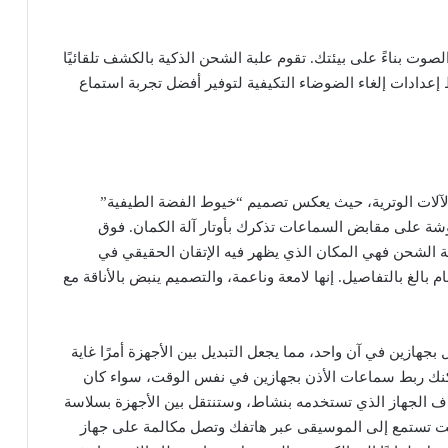
لًا ديناميكيًا لتجربة الصوت بناءً على بيئتك. تقوم علبة الشحن الذكية بالكشف تلقائيًا
دادات إلغاء الضوضاء التكيفية لتوفير أفضل تجربة استماع
F مستوحى من جمال الآلات الوترية، حيث يعكس تصميم “خيوط الفضة الطيفية”
قوشة على مقابض السماعات تذكرك بأوتار آلة الكمان. فوق
HUAWEI S الذهبي. أما علبة الشحن فهي المكان الذي يظهر فيه الإتقان الحقيقي في
الغ بالتفاصيل. إنها لامعة وناعمة، والتصميم ينبض بالأناقة مع
HUAWEI FreeBuds ميزة الاتصال بجهازين في آن واحد، مما يجعل التبديل بين الأجهزة أمرًا غاية
كنك ربط سماعات الأذن بجهازين في نفس الوقت، سواء كان
ا يكفي لاكتشاف الجهاز الذي تستخدمه بنشاط، وستنتقل بين الأجهزة بسلاسة
كنت تستمع إلى الموسيقى عبر هاتفك وتصل مكالمة على جهاز