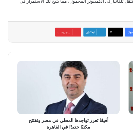
 تلقائيًا إلى الكمبيوتر المحمول، مما يتيح لك الاستمرار في
بوك
‫X
لينكدإن
بينتيريست
أڤيڤا
تعزز
تواجدها
المحلي
في
مصر
وتفتتح
مكتبًا
جديدًا
في
أڤيڤا تعزز تواجدها المحلي في مصر وتفتتح
القاهرة
مكتبًا جديدًا في القاهرة