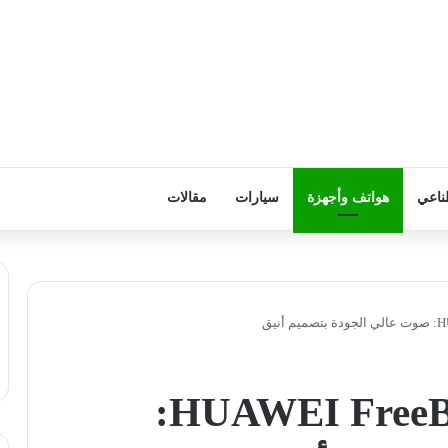
ناعي
هواتف وأجهزة
سيارات
مقالات
سماعات HUAWEI FreeBuds Pro 4: