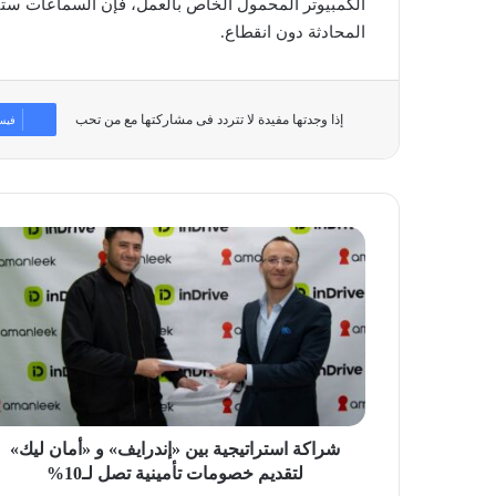
الكمبيوتر المحمول الخاص بالعمل، فإن السماعات ستنتقل
المحادثة دون انقطاع.
إذا وجدتها مفيدة لا تتردد فى مشاركتها مع من تحب
فيس
شراكة
استراتيجية
بين
«إندرايف»
و
«أمان
ليك»
لتقديم
خصومات
تأمينية
شراكة استراتيجية بين «إندرايف» و «أمان ليك»
تصل
لتقديم خصومات تأمينية تصل لـ10%
لـ10%