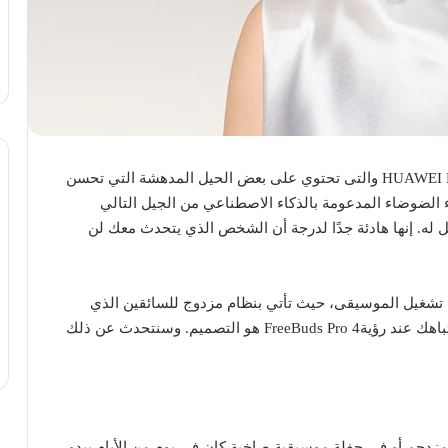
أطلقت شركة هواوى مؤخرا، سماعات HUAWEI FreeBuds Pro 4 والتى تحتوي على بعض الحيل المدهشة التي تحسن
 الضوضاء المدعومة بالذكاء الاصطناعي من الجيل التالي
له. إنها هادئة جدًا لدرجة أن الشخص الذي يتحدث معك لن
FreeBuds Pro 4 رائعة أيضًا في تشغيل الموسيقى، حيث تأتي بنظام مزدوج للسائقين الذي
يحسن جودة الصوت بشكل كبير. ولكن، أول ما يلفت انتباهك عند رؤية4 FreeBuds Pro هو التصميم. وسنتحدث عن ذلك
زدحم أو في حفلة موسيقية صاخبة كان في يوم من الأيام يبدو