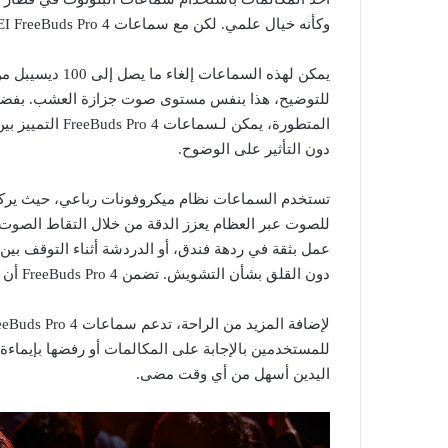
وكأنه خيال علمي. لكن مع سماعات HUAWEI FreeBuds Pro 4، أصبح هذا حقيقة.
يمكن لهذه السما
للتوضيح، هذا بنفس مستوى صوت جزازة العشب. بفضل خ
المتطورة، يمكن 
دون التأثير على الوضوح.
تستخدم السماعات نظام ميكروفونات رباعي، حيث يركز ث
للصوت عبر العظام يعزز الدقة من خلال التقاط الصوت ب
عمل بثقة في ردهة فندق، أو الدردشة أثناء التوقف بين 
دون القلق بشأن التشويش. تضمن FreeBuds Pro 4 أن تكون محادثاتك واضحة للغاية.
للمستخدمين بالإجابة على المكالمات أو رفضها بإيماء
اليدين أسهل من أي وقت مضى.