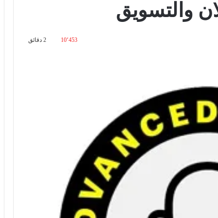
ن والتسويق
10٬453
2 دقائق