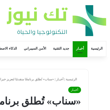
الرئيسية
أخبـار
جديد التقنية
الأمن السيبراني
الذكاء الاصط
الرئيسية
|
أخبـار
|
«سناب» تُطلق برنامجًا متقدمًا لتعزيز خب
أخبـار
«سناب» تُطلق برنامجً