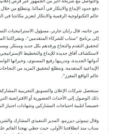
والتواصل مع شريحة أكبر من الجمهور عبر فرص إعلانية ر
دفع حدود الإبداع والابتكار في أعمالنا. ونتطلع من خلا
عالم التكنولوجية الرقمية والابتكار لتعزيز مكانتنا في ا
من جانبه، قال رايان جارنر، مسؤول الاستراتيجيات الت
إلى برنامج “سناب للشركاء المتقدمين”، وبشراكتنا ال
لتحقيق التقدم والنجاح ورفدهم بكل جديد ومبتكر. ويسر
لاستكشاف آفاق جديدة للإبداع والتخطيط الإستراتيجي و
أدواتها الجديدة، وتدريبها رفيع المستوى، وخبراتها الوا
الإبداعية المتقدمة. ونتطلع لتحقيق المزيد من النجاحا
عالم الواقع المعزز”.
ستحصل شركات الإعلان والتسويق التجريبية المشاركة في
ذلك الوصول إلى الأحداث الحضورية أو الافتراضية ا
خصيصاً لتلبية احتياجات المشاركين وشهادات اجتياز ال
وقال تيموثي ديزرمو، المدير التنفيذي المشارك والشري
سناب منذ انطلاقتنا الأولى، حيث حظي نهجنا القائم عل