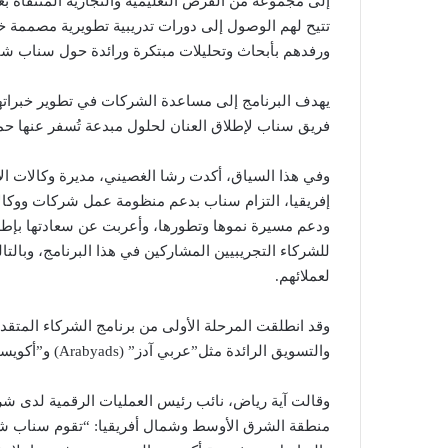
إلى مجموعة من الفرص التعليمية والتجارية المنتقاة 
تتيح لهم الوصول إلى دورات تدريبية تطويرية مصممة خصيص
ورفدهم بأبحاث وتحليلات مبتكرة ورائدة حول سناب ش
يهدف البرنامج إلى مساعدة الشركات في تطوير خبرات
فريق سناب لإطلاق العنان لحلول مبدعة تُسفر عنها حمل
وفي هذا السياق، أكدت رشا الغصيني، مديرة وكالات 
إفريقيا، التزام سناب بدعم منظومة عمل شركات ووكالات 
ودعم مسيرة نموها وتطورها، وأعربت عن سعادتها بإطلاق 
للشركاء التجريبيين المشاركين في هذا البرنامج، وبالت
لعملائهم.
وقد انطلقت المرحلة الأولى من برنامج الشركاء المتق
والتسويق الرائدة مثل”عربي آدز” (Arabyads) و”أكويست” (Acquist) وأسمبلي” (Assembly).
وقالت آية رياض، نائب رئيس العمليات الرقمية لدى ش
منطقة الشرق الأوسط وشمال أفريقيا: “تقوم سناب شا