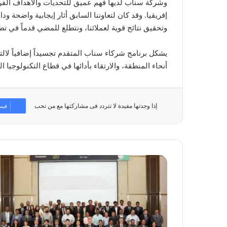
وشركة سناب لديها فهم عميق للتحديات والأهداف الفر
إفريقيا. وقد كان لتعاوننا السابق أثار إيجابية واضحة و
وتحقيق نتائج قوية لعملائنا، ونتطلع للمضي قدماً في ت
يشكل برنامج شركاء سناب المتقدم تجسيداً إضافياً لال
أنحاء المنطقة، والارتقاء بأدائها في قطاع التكنولوجيا ال
إذا وجدتها مفيدة لا تتردد فى مشاركتها مع من تحب
فيس
باناسونيك
تُطلق
تطبيق
سمارت
كير
ورلد
في