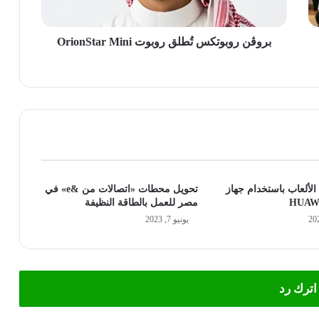
بروڤن روبوتكس تُطلق روبوت OrionStar Mini
الألعاب باستخدام جهاز
تحويل محطات «اتصالات من &e» في
HUAWE
مصر للعمل بالطاقة النظيفة
يونيو 7, 2023
اترك رد