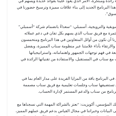
ائدة ومبتكرة، الأمر الذي يعود علينا بفوائد عديدة ويسهم في
ل هذا البرنامج الجديد إلى بناء علاقات مميزة وترسيخ حضورنا في
لسوق”.
سويقية والترويجية، أسمبلي: “سعداءٌ بانضمام شركة “أسمبلي”
مثمرة مع فريق سناب الذي يسهم بكل تفان في دعم عملائه
نا أن نكون من أوائل المتعاونين في هذا البرنامج ومتحمسون
الارتقاء بأداء علامتنا عبر منظومة سناب المميزة، وبفضل
سعة في فهم توجهات الجمهور واهتماماته، واستراتيجياتها
ت مع سناب في المستقبل، والاستفادة من تقنياتها الرائدة في
 البرنامج باقة من المزايا الفريدة على مدار العام بما في
لتي تستضيفها سناب وجلسات تعليمية مع فريق سناب مصممة
برنامج من سناب والدعم المستمر لإدارة الحساب.
ك المؤسس، أكويزيت: “نعتز بالشراكة المهمة التي نسجناها مع
ى البيانات وخبراتنا في مجال القياس بدعم فريق عملهم المميز،