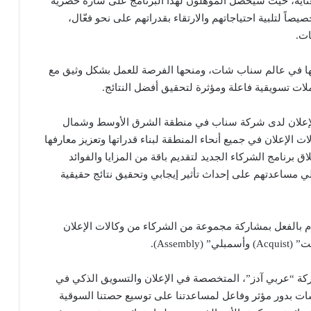
بعناية، حيث سيحصل المؤهلون لهذا البرنامج على شارة حصرية
اً لتلبية احتياجاتهم والارتقاء بقدراتهم على نحو فعّال،
ات.
ها في عالم سناب شات، ومنحها الفرصة للعمل بشكل وثيق مع
ات تسويقية فاعلة ومؤثرة لتحقيق أفضل النتائج.
الإعلان لدى شركة سناب في منطقة الشرق الأوسط وشمال
الإعلان في جميع أنحاء المنطقة لبناء قدراتها وتعزيز معارفها
برنامج الشركاء الجديد لتقديم باقة من المزايا والفوائد
الي مساعدتهم على إحداث تأثير إيجابي وتحقيق نتائج حقيقية
دم بالفعل بمشاركة مجموعة من الشركاء من وكالات الإعلان
ركة “عربي آدز”، المتخصصة في الإعلان والتسويق الذكي في
ت بدور مؤثر وفاعل لمساعدتنا على توسيع حصتنا السوقية