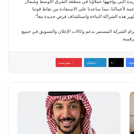
يدة التي يواجهها عملاؤنا في منطقة الشرق الأوسط وشمال
داعمة لأعمالنا، مما ساعدنا على الاستفادة من نقاط قوتنا
طوير هذه الشراكة البناءة واستكشاف فرص جديدة معاً”.
تزام الشركة المستمر بدعم وكالات الإعلان والتسويق في جميع
رقمية.
بوك
‫X
لينكدإن
بينتيريست
بروڤن
روبوتكس
تُطلق
روبوت
OrionStar
Mini