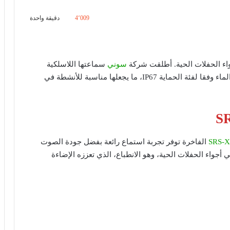
4٬009
دقيقة واحدة
ء الحفلات الحية. أطلقت شركة
سوني
سماعتها اللاسلكية
SRS-XG300 الفاخرة، التي تمتاز بمقاومة الغبار ورذاذ الماء وفقا لفئة الحماية IP67، ما يجعلها مناسبة للأنشطة في
SRS-
الفاخرة توفر تجربة استماع رائعة بفضل جودة الصوت
مزودة بوظيفة Live Sound، التي تحاكي أجواء الحفلات الحية، وهو الانطباع، الذي تعززه الإضاءة