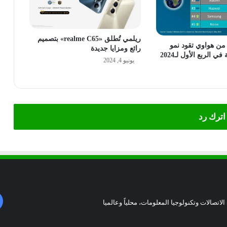
ريلمي تُطلق «realme C65» بتصميم
 من هواوي تقود نمو
رائع ومزايا جديدة
ي الربع الأول لـ2024
يونيو 4, 2024
اترك رد
الاتصالات وتكنولوجيا المعلومات، محلياً وعالميا