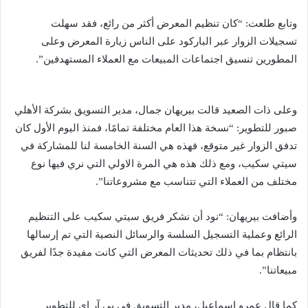
وتابع طلعت: “كان تنظيم المعرض أكثر من رائع، فقد سهلت
تسجيلات الزوار عبر الباركود على الناس زيارة المعرض وعلى
المطورين تنسيق اجتماعات المبيعات مع العملاء المستهدفين”.
وعلى ذات الصعيد قالت بيريهان جمال، مدير التسويق بشركة الأهلي
صبور للتطوير: “نسخة هذا العام مختلفة تمامًا، فمنذ اليوم الأول كان
تدفق الزوار غير متوقع، فهذه هي السنة الخامسة لنا للمشاركة في
سيتي سكيب، ومع ذلك هذه هي المرة الاولي التي نري فيها نوع
مختلف من العملاء التي تتناسب مع مشروعاتنا”.
وأضافت بيريهان: “نود أن نشكر فريق سيتي سكيب على التنظيم
الرائع وعملية التسجيل السلسة والرسائل النصية التي تم إرسالها
بانتظام بما في ذلك تحديثات المعرض التي كانت مفيدة جدًا لفريق
مبيعاتنا”.
كما قال عمرو إسماعيل، مدير التسويق في بى آر إى للتطوير