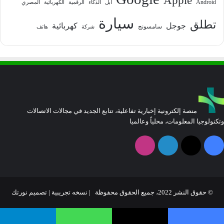
Apple
Android
آبل
الذكاء
الرقمية
الكهربائية
المصري
سيارة
تطلق
جوجل
كهربائية
سامسونج
شركة
هاتف
منصة إلكترونية إخبارية تفاعلية، تتابع الجديد في مجالات الاتصالات
وتكنولوجيا المعلومات، محلياً وعالميا
فيسبوك
‫X
لينكدإن
انستقرام
© حقوق النشر 2022، جميع الحقوق محفوظة | نسخه تجريبية |
تصميم نورتك