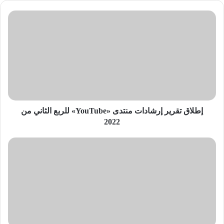
إطلاق
تقرير
إرشادات
منتدى
«YouTube»
للربع
الثاني
من
2022
إطلاق تقرير إرشادات منتدى «YouTube» للربع الثاني من
2022
التلاعب
الجيني
ومستقبل
البشرية