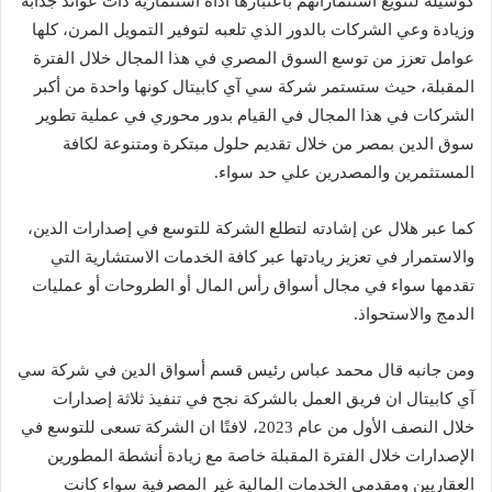
كوسيلة لتنويع استثماراتهم باعتبارها أداة استثمارية ذات عوائد جذابة
وزيادة وعي الشركات بالدور الذي تلعبه لتوفير التمويل المرن، كلها
عوامل تعزز من توسع السوق المصري في هذا المجال خلال الفترة
المقبلة، حيث ستستمر شركة سي آي كابيتال كونها واحدة من أكبر
الشركات في هذا المجال في القيام بدور محوري في عملية تطوير
سوق الدين بمصر من خلال تقديم حلول مبتكرة ومتنوعة لكافة
المستثمرين والمصدرين علي حد سواء.
كما عبر هلال عن إشادته لتطلع الشركة للتوسع في إصدارات الدين،
والاستمرار في تعزيز ريادتها عبر كافة الخدمات الاستشارية التي
تقدمها سواء في مجال أسواق رأس المال أو الطروحات أو عمليات
الدمج والاستحواذ.
ومن جانبه قال محمد عباس رئيس قسم أسواق الدين في شركة سي
آي كابيتال ان فريق العمل بالشركة نجح في تنفيذ ثلاثة إصدارات
خلال النصف الأول من عام 2023، لافتًا ان الشركة تسعى للتوسع في
الإصدارات خلال الفترة المقبلة خاصة مع زيادة أنشطة المطورين
العقاريين ومقدمي الخدمات المالية غير المصرفية سواء كانت