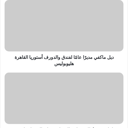
ديل
ماكفي
مديرًا
عامًا
لفندق
والدورف
أستوريا
القاهرة
هليوبوليس
ديل ماكفي مديرًا عامًا لفندق والدورف أستوريا القاهرة
هليوبوليس
«دايناتريس»
تُطلق
برنامج
المصادقة
على
الخدمات
لتحديث
الحلول
السحابية