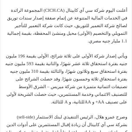
أعلنت اليوم شركة سي آي كابيتال (CICH.CA) المجموعة الرائدة
في الخدمات المالية المتنوعة عن إتمام صفقة إصدار سندات توريق
لصالح شركة التعمير للتوريق، حيث كانت شركة التعمير للتأجير
التمويلي والتخصيم (الأولى) محيل ومنشئ المحفظة، بقيمة إجمالية
1.1 مليار جنيه مصري.
ويأتي إصدار شركة الأولى على ثلاثة شرائح، الأولى بقيمة 196 مليون
جنيه بفترة استحقاق ثلاثة عشر شهرًا، والثانية بقيمة 593 مليون جنيه
بفترة استحقاق سبع وثلاثون شهرًا، والثالثة بقيمة 310 مليون جنيه
بفترة استحقاق ثلاثة وخمسون شهرًا. وقد حصلت الشرائح على
تصنيفات ائتمانية متميزة من شركة ميريس – الشرق الأوسط
للتصنيف الائتماني وخدمة المستثمرين، حيث حصلت الشريحة لأولى
على تصنيف AA+ و AAللثانية، و A للثالثة.
وصرح عمرو هلال، الرئيس التنفيذي لبنك الاستثمار (sell-side)
بشركة سي آي كابيتال أن زيادة إقبال المستثمرين على أدوات الدين