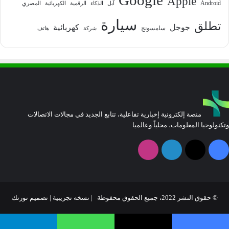
Apple
Android
آبل
الذكاء
الرقمية
الكهربائية
المصري
سيارة
تطلق
جوجل
كهربائية
سامسونج
شركة
هاتف
منصة إلكترونية إخبارية تفاعلية، تتابع الجديد في مجالات الاتصالات
وتكنولوجيا المعلومات، محلياً وعالميا
فيسبوك
‫X
لينكدإن
انستقرام
© حقوق النشر 2022، جميع الحقوق محفوظة | نسخه تجريبية |
تصميم نورتك