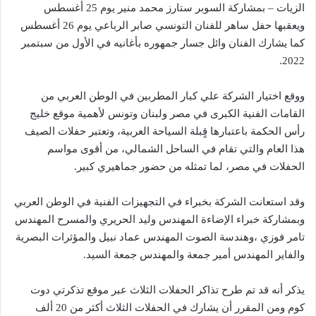
الزيات – بمشاركة السوبر ستارز محمد منير يوم 25 أغسطس
ويعقبها حفل ساهر للفنان التونسي صابر الرباعي يوم 26 أغسطس
كما يشارك الفنان وائل جسار جمهوره بأغانيه في الأول من سبتمبر
2022.
ووقع اختيار الشركة علي كبار المطربين في الوطن العربي من
القامات الفنية الكبرى في مصر ولبنان وتونس لأهمية موقع خليج
رأس الحكمة باعتبارها قٍبلة السياحة العربية، وتعتبر حفلات الصيف
هذا العام والتي تقام في الساحل الشمالي، من أقوى مواسم
الحفلات في مصر، لما تمثله من حضور جماهيري كبير.
وقد استعانت الشركة بخبراء في التجهيزات الفنية في الوطن العربي
وبمشاركة خبراء الإضاءة المهندس وليد الحريري والمسرح المهندس
تامر فوزي ،وهندسة الصوت المهندس عماد نبيل والمؤثرات البصرية
والفاير المهندس أمير جمعة والمهندس جمعة السيد.
يذكر أنه قد تم طرح تذاكر الحفلات الثلاث عبر موقع تذكرتي دوت
كوم ومن المقرر أن يشارك في الحفلات الثلاث أكثر من 20 ألف