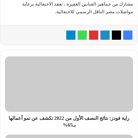
مشارك من جماهير الفنانين الغفيرة ، تعقد الاحتفالية برعاية
مواصلات مصر الناقل الرسمي للاحتفالية.
راية
فودز:
نتائج
النصف
الأول
من
2022
تكشف
عن
نمو
راية فودز: نتائج النصف الأول من 2022 تكشف عن نمو أعمالها
أعمالها
بـ65%
بـ65%
«NVIDIA»