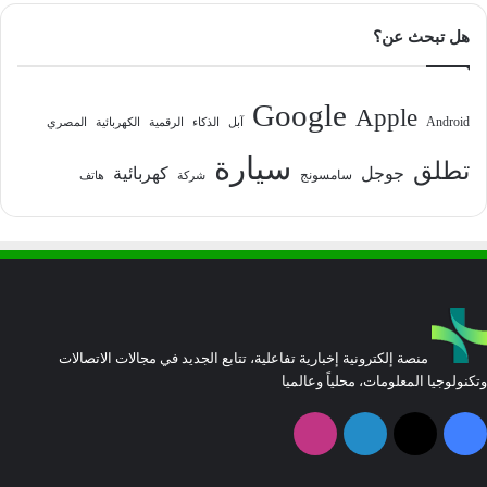
هل تبحث عن؟
Google
Apple
Android
آبل
الذكاء
الرقمية
الكهربائية
المصري
سيارة
تطلق
جوجل
كهربائية
سامسونج
شركة
هاتف
منصة إلكترونية إخبارية تفاعلية، تتابع الجديد في مجالات الاتصالات
وتكنولوجيا المعلومات، محلياً وعالميا
فيسبوك
‫X
لينكدإن
انستقرام