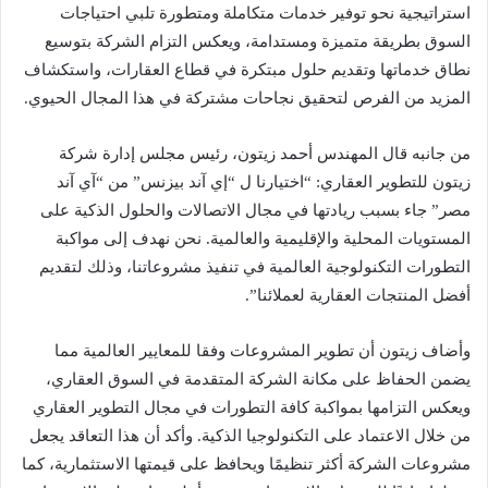
استراتيجية نحو توفير خدمات متكاملة ومتطورة تلبي احتياجات
السوق بطريقة متميزة ومستدامة، ويعكس التزام الشركة بتوسيع
نطاق خدماتها وتقديم حلول مبتكرة في قطاع العقارات، واستكشاف
المزيد من الفرص لتحقيق نجاحات مشتركة في هذا المجال الحيوي.
من جانبه قال المهندس أحمد زيتون، رئيس مجلس إدارة شركة
زيتون للتطوير العقاري: “اختيارنا ل “إي آند بيزنس” من “آي آند
مصر” جاء بسبب ريادتها في مجال الاتصالات والحلول الذكية على
المستويات المحلية والإقليمية والعالمية. نحن نهدف إلى مواكبة
التطورات التكنولوجية العالمية في تنفيذ مشروعاتنا، وذلك لتقديم
أفضل المنتجات العقارية لعملائنا”.
وأضاف زيتون أن تطوير المشروعات وفقا للمعايير العالمية مما
يضمن الحفاظ على مكانة الشركة المتقدمة في السوق العقاري،
ويعكس التزامها بمواكبة كافة التطورات في مجال التطوير العقاري
من خلال الاعتماد على التكنولوجيا الذكية. وأكد أن هذا التعاقد يجعل
مشروعات الشركة أكثر تنظيمًا ويحافظ على قيمتها الاستثمارية، كما