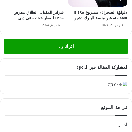
«لؤلؤة الصحراء» مشروع «DDX
فبراير المقبل.. انطلاق معرض
Global» عبر منصة البلوك تشين
«IPS للعقار 2024» في دبي
فبراير 27, 2024
يناير 4, 2024
اترك رد
لمشاركة المقالة عبر الـ QR
فى هذا الموقع
أخبـار