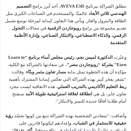
تنطلق الشراكة ببرنامج
AVEVA E3D
، أحد أبرز برامج
التصميم
الهندسي ثلاثي الأبعاد
عالميًا، والمستخدم في الصناعات الكبرى مثل
الطاقة والبترول والغاز. ويأتي هذا التعاون كبداية لمرحلة توسع تشمل
تقديم مجموعة من برامج
روبوجاردن الرقمية
في مجالات
التحول
الرقمي، والذكاء الاصطناعي، والابتكار الصناعي، وإدارة الأنظمة
المتقدمة
.
وعبّرت
الدكتورة لميس نجم، رئيس مجلس أمناء برنامج “Learn to
Earn” بشركة “روبوجاردن مصر”
، عن سعادتها بالشراكة مع الكلية،
مؤكدة أن هذه الخطوة تمثل بداية
مسار تعاون مثمر وبنّاء
. وقالت:
“نشعر بفخر كبير بهذه الشراكة التي تعكس إيماننا المشترك بأهمية
ربط التعليم الأكاديمي بالتدريب العملي
. هذه الاتفاقية ليست مجرد
تعاون عابر، بل هي
انطلاقة لعلاقة استراتيجية طويلة الأمد
ستفتح
أمام طلابنا آفاقًا جديدة للتميز والابتكار”.
وأضافت: “سعادتي الشخصية بهذه الشراكة تنبع من كونها تجسّد
رؤية
حقيقية للاستثمار في الشباب،
وإعدادهم ليكونوا قادرين على
المنافسة عالميًا والمشاركة الفاعلة في
بناء مستقبل أكثر تقدمًا
“.