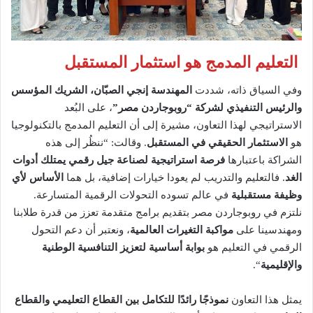
التعليم المدمج هو استثمار المستقبل
وفي السياق ذاته، شددت
المهندسة إنجي الصبّان، الشريك المؤسس
والرئيس التنفيذي لشركة “روبوجاردن مصر”
، على البُعد
الاستراتيجي لهذا التعاون، مشيرة إلى أن التعليم المدمج بالتكنولوجيا
هو
الاستثمار الحقيقي في المستقبل
. وقالت: “ننظُر إلى هذه
الشراكة باعتبارها
فرصة استراتيجية لصناعة جيل رقمي يمتلك أدوات
الغد
. فالتعليم والتدريب لم يعودا خيارات إضافية، بل هما
الأساس لأي
وظيفة مستقبلية
في عالم تسوده التحولات الرقمية المتسارعة.
نلتزم في روبوجاردن مصر بتقديم برامج متقدمة تعزز من قدرة طلابنا
ومهندسينا على
مواكبة التغيرات العالمية
، ونعتبر أن دعم التحول
الرقمي في التعليم هو
بوابة أساسية لتعزيز التنافسية الوطنية
والإقليمية
“.
يمثل هذا التعاون
نموذجًا رائدًا للتكامل بين القطاع التعليمي والقطاع