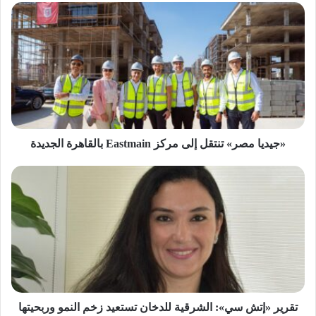
«جيديا
مصر»
تنتقل
إلى
مركز
Eastmain
بالقاهرة
الجديدة
«جيديا مصر» تنتقل إلى مركز Eastmain بالقاهرة الجديدة
تقرير
«إتش
سي»:
الشرقية
للدخان
تستعيد
زخم
النمو
وربحيتها
«مصونة»
تقرير «إتش سي»: الشرقية للدخان تستعيد زخم النمو وربحيتها