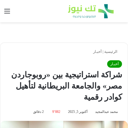
بحث عن
الق
الرئيسية
|
أخبـار
أخبـار
شراكة استراتيجية بين «روبوجاردن
مصر» والجامعة البريطانية لتأهيل
كوادر رقمية
محمد عبدالمجيد
أكتوبر 5, 2025
9٬882
2 دقائق