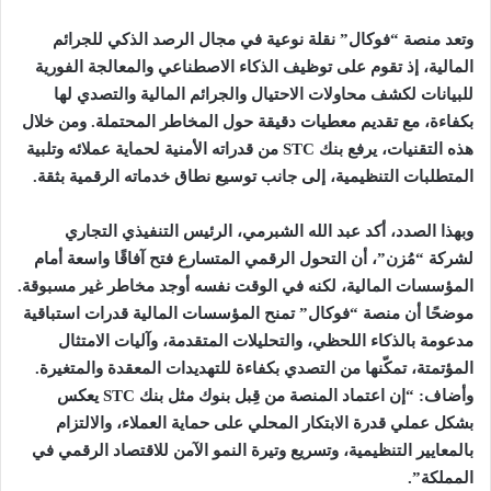
وتعد منصة “فوكال” نقلة نوعية في مجال الرصد الذكي للجرائم
المالية، إذ تقوم على توظيف الذكاء الاصطناعي والمعالجة الفورية
للبيانات لكشف محاولات الاحتيال والجرائم المالية والتصدي لها
بكفاءة، مع تقديم معطيات دقيقة حول المخاطر المحتملة. ومن خلال
هذه التقنيات، يرفع بنك
STC
من قدراته الأمنية لحماية عملائه وتلبية
المتطلبات التنظيمية، إلى جانب توسيع نطاق خدماته الرقمية بثقة
.
وبهذا الصدد، أكد عبد الله الشبرمي، الرئيس التنفيذي التجاري
لشركة “مُزن”، أن التحول الرقمي المتسارع فتح آفاقًا واسعة أمام
المؤسسات المالية، لكنه في الوقت نفسه أوجد مخاطر غير مسبوقة.
موضحًا أن منصة “فوكال” تمنح المؤسسات المالية قدرات استباقية
مدعومة بالذكاء اللحظي، والتحليلات المتقدمة، وآليات الامتثال
المؤتمتة، تمكّنها من التصدي بكفاءة للتهديدات المعقدة والمتغيرة.
وأضاف: “إن اعتماد المنصة من قِبل بنوك مثل بنك
STC
يعكس
بشكل عملي قدرة الابتكار المحلي على حماية العملاء، والالتزام
بالمعايير التنظيمية، وتسريع وتيرة النمو الآمن للاقتصاد الرقمي في
المملكة”.