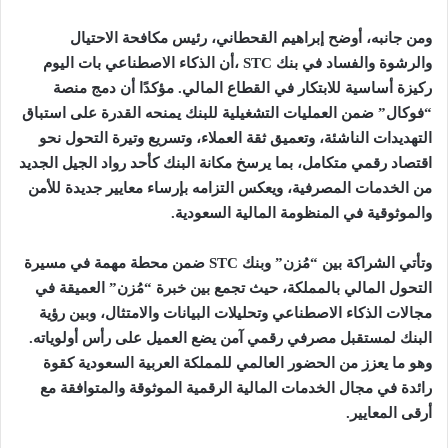
ومن جانبه، أوضح إبراهيم القحطاني، رئيس مكافحة الاحتيال
والرشوة والفساد في بنك
STC
،أن الذكاء الاصطناعي بات اليوم
ركيزة أساسية للابتكار في القطاع المالي. مؤكدًا أن دمج منصة
“فوكال” ضمن العمليات التشغيلية للبنك يمنحه القدرة على استباق
التهديدات الناشئة، وتعميق ثقة العملاء، وتسريع وتيرة التحول نحو
اقتصاد رقمي متكامل، بما يرسخ مكانة البنك كأحد رواد الجيل الجديد
من الخدمات المصرفية، ويعكس التزامه بإرساء معايير جديدة للأمن
والموثوقية في المنظومة المالية السعودية
.
وتأتي الشراكة بين “مُزن” وبنك
STC
ضمن محطة مهمة في مسيرة
التحول المالي بالمملكة، حيث تجمع بين خبرة “مُزن” العميقة في
مجالات الذكاء الاصطناعي وتحليلات البيانات والامتثال، وبين رؤية
البنك لمستقبل مصرفي رقمي آمن يضع العميل على رأس أولوياته.
وهو ما يعزز من الحضور العالمي للمملكة العربية السعودية كقوة
رائدة في مجال الخدمات المالية الرقمية الموثوقة والمتوافقة مع
أرقى المعايير.