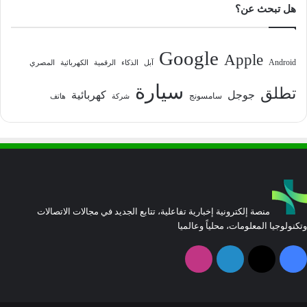
هل تبحث عن؟
Google
Apple
Android
آبل
الذكاء
الرقمية
الكهربائية
المصري
سيارة
تطلق
جوجل
كهربائية
سامسونج
شركة
هاتف
منصة إلكترونية إخبارية تفاعلية، تتابع الجديد في مجالات الاتصالات
وتكنولوجيا المعلومات، محلياً وعالميا
فيسبوك
‫X
لينكدإن
انستقرام