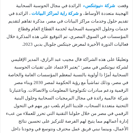
وقعت
شركة «نيوتنكس»
الرائدة في مجال الحوسبة السحابية
الهجينة متعددة الأوساط، و
شركة راية لمراكز البيانات
، الرائدة في
تقديم حلول وخدمات مراكز البيانات في مصر، مذكرة تفاهم لتقديم
خدمات وحلول الحوسبة السحابية لخدمة القطاع العام وقطاع
المؤسسات في السوق المصري، تم التوقيع على هذه المذكرة خلال
فعاليات الدورة الأخيرة لمعرض جيتكس جلوبال بدبي 2023.
وتعليقًا على هذه الشراكة قال مجيب عبد الرازق، المدير الإقليمي
لشركة نيوتنكس في مصر: “يعتبر الاعتماد على تقنيات الحوسبة
السحابية أمرًا ذا أولوية بالنسبة لمعظم المؤسسات العامة والخاصة
في مصر، وذلك تماشياً مع رؤية الحكومة لمصر 2030 وبناء مصر
الرقمية ودعم مبادرات تكنولوجيا المعلومات والاتصالات. وباعتبارنا
شركة عالمية رائدة في مجال البرمجيات السحابية وحلول البنية
التحتية متعددة السحاب، فلدينا التزام بلعب دور مهم في التحول
الرقمي في مصر من خلال حلولنا التقنية التي تحرر للعملاء من عبء
إدارة أعمالهم مما يتيح لهم الفرصة للتركيز على تحسين نتائج
الأعمال، وبينما نبني فريق عمل محترف ونتوسع في وجودنا داخل