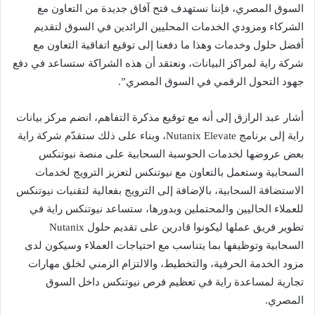
السوق المصري، فإننا نستهدف فتح آفاق جديدة من التعاون مع
الشركاء ومزودي الخدمات المحليين الرائدين في السوق لتقديم
أفضل حلول وخدمات وهذا ما دفعنا إلى توقيع اتفاقية التعاون مع
شركة راية لمراكز البيانات، ونعتقد أن هذه الشراكة ستساعد في دفع
جهود التحول الرقمي في السوق المصري”.
أشار عبد الرازق إلى أنه مع توقيع مذكرة التفاهم، انضم مركز بيانات
راية إلى برنامج Nutanix Elevate، وبناء على ذلك ستقدّم شركة راية
بعض عروضها لخدمات الحوسبة السحابية على منصة نيوتنكس
السحابية وستعمل بالتعاون مع نيوتنكس لتعزيز الترويج لخدمات
الاستضافة السحابية، بالإضافة إلى الترويج بفعالية لتقنيات نيوتنكس
للعملاء الحاليين والمحتملين وبدورها، ستساعد نيوتنكس راية في
تطوير فريق عملها ليكونوا قادرين على تقديم حلول Nutanix
السحابية وتوظيفها بما يتناسب مع احتياجات العملاء وسيكون لدى
مزود الخدمة الحرفية، والتخطيط، والالتزام الزمني لخلق مهارات
تجارية لمساعدة راية في تعظيم فرص نيوتنكس داخل السوق
المصري.