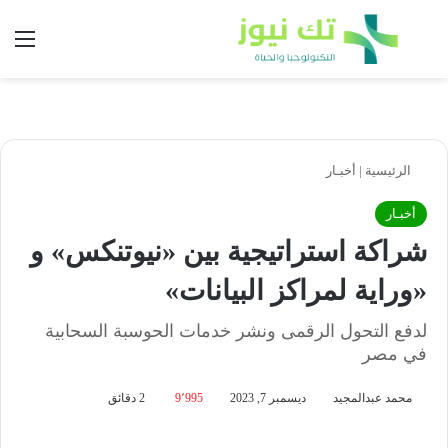
بحث عن
الق
الرئيسية
|
أخبـار
أخبـار
شراكة استراتيجية بين «نيوتنكس» و
«وراية لمراكز البيانات»
لدفع التحول الرقمى ونشر خدمات الحوسبة السحابية
في مصر
محمد عبدالمجيد
ديسمبر 7, 2023
9٬995
2 دقائق