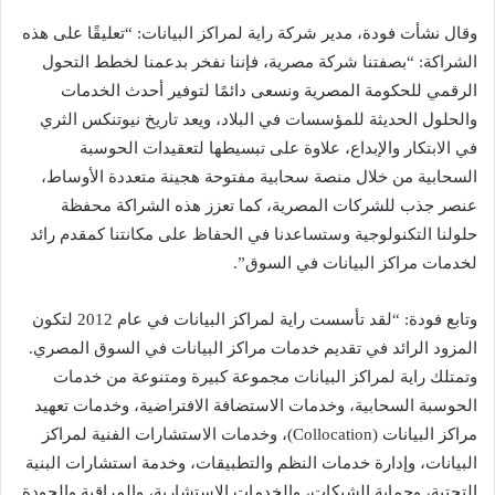
وقال نشأت فودة، مدير شركة راية لمراكز البيانات: “تعليقًا على هذه
الشراكة: “بصفتنا شركة مصرية، فإننا نفخر بدعمنا لخطط التحول
الرقمي للحكومة المصرية ونسعى دائمًا لتوفير أحدث الخدمات
والحلول الحديثة للمؤسسات في البلاد، ويعد تاريخ نيوتنكس الثري
في الابتكار والإبداع، علاوة على تبسيطها لتعقيدات الحوسبة
السحابية من خلال منصة سحابية مفتوحة هجينة متعددة الأوساط،
عنصر جذب للشركات المصرية، كما تعزز هذه الشراكة محفظة
حلولنا التكنولوجية وستساعدنا في الحفاظ على مكانتنا كمقدم رائد
لخدمات مراكز البيانات في السوق”.
وتابع فودة: “لقد تأسست راية لمراكز البيانات في عام 2012 لتكون
المزود الرائد في تقديم خدمات مراكز البيانات في السوق المصري.
وتمتلك راية لمراكز البيانات مجموعة كبيرة ومتنوعة من خدمات
الحوسبة السحابية، وخدمات الاستضافة الافتراضية، وخدمات تعهيد
مراكز البيانات (Collocation)، وخدمات الاستشارات الفنية لمراكز
البيانات، وإدارة خدمات النظم والتطبيقات، وخدمة استشارات البنية
التحتية، وحماية الشبكات، والخدمات الاستشارية، والمراقبة والجودة