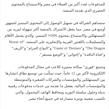
للمدفوعات لعدد أكبر من العملاء في مصر والاستمتاع بالمحتوى
الحصري الذي تقدمه المنصة.
ستساهم الشراكة في تسهيل الوصول إلى المحتوى المتميز لجمهور
أوسع في مصر، مما يجعل الاشتراك بالمنصة أكثر سهولة لمزيد من
المستهلكين والاستمتاع بمحتوى OSN+ المتميز، والذي يشمل الأفلام
والمسلسلات باللغتين العربية والإنجليزية على المنصة، “House of
The Dragon” و”Game of Thrones” و”التفاح الحرام” و”الريف”
و”فتاة النافذة” و”إخواتي” و”الوضع مستقر”.
وتتمتع “فوري” بمكانة متميزة كلاعب في مجال المدفوعات
الإلكترونية لأكثر من 12 عاماً، حيث تمكّنت من توسيع نطاق انتشارها
بين المستهلكين والمؤسسات والشركات الصغيرة والمتوسطة
والمؤسسات المالية، بفضل ما تقدمه من خدمات مدفوعات رقمية
بديلة وحلول سلسلة التوريد ومحافظ الهاتف المحمول، والتي
تكتسب شعبية بوتيرة متسارعة في جميع أنحاء مصر.