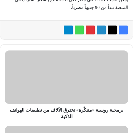
المنصة تبدأ من 90 جنيهاً مصرياً.
برمجية
روسية
«متنكّرة»
تخترق
الآلاف
من
تطبيقات
الهواتف
الذكية
برمجية روسية «متنكّرة» تخترق الآلاف من تطبيقات الهواتف
الذكية
جامعة