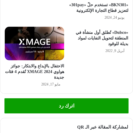
«BKN301» تستخدم حلّ «301pay»
لتعزيز قطاع التجارة الإلكترونية
يونيو 24, 2024
«Dulsco» تُطلق أول منشأة في
المنطقة لتحويل النفايات لمواد
بديلة للوقود
أبريل 9, 2022
الاحتفال بالإبداع والابتكار: جوائز
هواوي XMAGE 2024 تُقدم 4 فئات
جديدة
مايو 17, 2024
اترك رد
لمشاركة المقالة عبر الـ QR