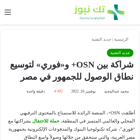
بحث عن
الق
الرئيسية
|
جديد التقنية
جديد التقنية
شراكة بين OSN+ و«فوري» لتوسيع
نطاق الوصول للجمهور في مصر
محمد عبدالمجيد
نوفمبر 16, 2022
4٬492
دقيقة واحدة
أطلقت OSN+، المنصة الرائدة للاستمتاع بالمحتوى الترفيهي
المحلي والعالمي المتميز في المنطقة،
حملة للاحتفال
بشراكتها مع
“فوري”، شركة تكنولوجيا البنوك والمدفوعات الإلكترونية بجمهورية
مصر العربية، والتي ستحقق من خلالها وصولاً واسع النطاق