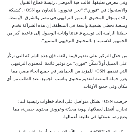
وفي معرض تعليقها، قالت هبة العوضي، رئيسة قطاع القبول
والاستحواذ في “فوري”: “نحن فخورون بالتعاون مع OSN+، كشبكة
رائدة بمجال المحتوى المتميز الترفيهي في مصر والشرق الأوسط،
ومنصة تحظى بشعبية واسعة في المنطقة. إن هذه الشراكة تخدم
خطتنا الرامية إلى توسيع قاعدتنا وإتاحة الوصول إلى قاعدة أكبر من
الجمهور للاستمتاع بالمحتوى الترفيهي المتميز”.
من خلال التركيز على تقديم قيمة رائعة، فإن هذه الشراكة التي تركّز
على العميل أولاً تمكّن “فوري” من توفير قائمة المحتوى الترفيهي
التي تقدمها OSN+ للمزيد من الجماهير في جميع أنحاء مصر، مما
يعزز حملة المنصة لتقديم محتوى يناسب الجميع، عند الطلب من أي
مكان وفي جميع الأوقات.
حرصت OSN+ بشكل متواصل على اتخاذ خطوات رئيسية لبناء
تجارب أفضل لعملائها، بهوية محدّثة وعروض محتوى حصرية، مما
يضع رضا عملائها في طليعة أعمالها.
يمكن لعملاء OSN+ في مصر الآن الاستمتاع بأسعار اشتراك في