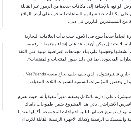
 الواقع، بالإضافة إلى مكافآت جديدة من الرموز غير القابلة
 على مكافآت عند شرائهم للساعات الفاخرة على أرض الواقع.
ة من المستثمرين البارزين في دبي.
 اتجاهاً جديداً يلوح في الأفق، حيث بدأت العلامات التجارية
قابلة للاستبدال يمكن أن تساعد على إنشاء مجتمعات رقمية،
أنشطتها وحجمها على بناء مجتمعات افتراضية مبنية على الثقة
صدارات المحدودة، بما في ذلك صور المنتجات والمقتنيات”.
وتطرق سجواني إلى قصة نجاح رجل الأعمال الأمريكي جاري فاينيرتشوك، الذي يقف خلف نجاح منصة VeeFriends ،
تبدال وحضور المؤتمرات السنوية للسنوات الثلاث المقبلة.
ف على إدارته بالكامل بصفته مديراً تنفيذياً له، حيث تعتزم
ي في عالم ميتافيرس الافتراضي. يأتي هذا المشروع ضمن طموحات داماك
هدف توسيع خدماتها لتلبية احتياجات المجموعة بأكملها عندما
ية والممتلكات الرقمية وكذلك الأجهزة الرقمية القابلة للارتداء