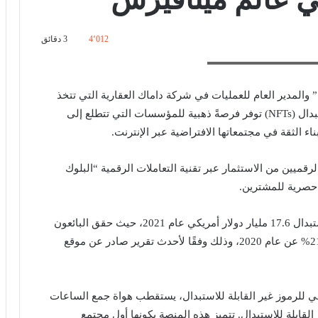
4٬012
3 دقائق
ليات في شركة داماك العقارية
والمدير العام للعمليات في شركة داماك العقارية التي تتخذ
من دولة الإمارات مقراً لها، أن الرموز غير القابلة للاستبدال (NFTs) توفر فرصةً ذهبية للمؤسسات التي تتطلع إلى
ناء الثقة في مجتمعاتها الافتراضية عبر الإنترنت.
الرقميين من الاستثمار عبر تقنية التعاملات الرقمية “البلوك
 حصرية للمشترين.
في هذا السياق، بلغ حجم تداول الرموز غير القابلة للاستبدال 17.6 مليار دولار أمريكي عام 2021، حيث حقق البائعون
CryptoBea) بمثابة نادٍ اجتماعي للرموز غير القابلة للاستبدال، يستقطب هواة جمع الساعات
قابلة للاستبدال. تتميز هذه المنصة بكونها أول مجتمع