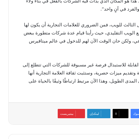
هذا هو المكان الذي بدأت فيه الشركات بالفعل في بناء ولاء
والفرد في آنٍ واحد”.
 الثالث للويب، فمن الضروري للعلامات التجارية أن يكون لها
وقع الويب التقليدي، حيث رأينا قيام عدة شركات متطورة ببعض
ي، ولكن حان الوقت الآن لهم للدخول في عالم ميتافيرس
 القابلة للاستبدال فرصة غير مسبوقة للشركات التي تتطلع إلى
 وتقديم ميزات حصرية، وستثبت ثقافة العلامة التجارية أنها
ى الطويل، وهذا الآن مرتبط ارتباطًا وثيقًا بالحياة على
بوك
‫X
لينكدإن
بينتيريست