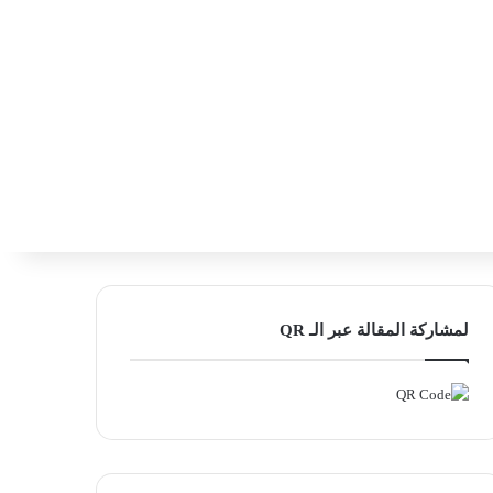
‫X
فيسبوك
لينكدإن
انستقرام
بحث ع
إضافة عمود
لمشاركة المقالة عبر الـ QR