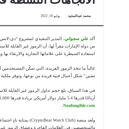
محمد عبدالمجيد
يوليو 18, 2022
علي سجواني- المدير التنفيذي لمشروع "دي-لابس" والمدير العام للعم
أكد
علي سجواني
، المدير التنفيذي لمشروع “دي-لابس” 
استعادة السيطرة على علاماتها التجارية والارتقاء بها وب
غالباً ما تتخذ الرموز الفريدة، التي تمكّن المستخدمين 
تشين” شكل أعمال فنية فريدة من نوعها، وتوفر ملكية
أرباحًا قدرها 5.4 مليار دولار أمريكي بزيادة قدرها 21,000% عن عام 2020، وذلك وفقًا لأحدث تقرير صادر عن موقع
.
Nonfungible.com
وتُعد منصة (r Watch Club
والمتخصصين في العلامات الفاخرة وعشاق الرموز غير ال