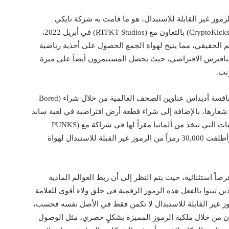
موز غير القابلة للاستبدال، هو ما قامت به شركة نايكي
العالمية للملابس الرياضة، حيث التي أطلقت مشروع (CryptoKicks) بالتعاون مع (RTFKT Studios) في أبريل 2022،
لم الحقيقي، مما يتيح لهواة الجمع الحصول على أحذية رياضية
تافيرس الافتراضي، حيث يحصل المستثمرون أيضاً على ميزة
نت.
وفي الوقت ذاته، تصدرت العلامة التجارية الرياضية المنافسة أديداس عناوين الصحف العالمية من خلال شراء (Bored
ز”، والتي حملت شعارها، بالإضافة إلى شراء قطعة أرض افتراضية في لعبة ساند
بوكس ميتافيرس، حيث دخلت الشركة المتعددة الجنسيات التي تتخذ من ألمانيا مقراً لها في شراكة مع (PUNKS
Comic) ومؤثر وسائل التواصل الاجتماعي (gmoney)، وأطلقت 30,000 رمزاً من الرموز غير القبلة للاستبدال لهواة
اً استثنائية، حيث يتم النظر إلى أن ربط العوالم المادية
ن تبنوا بالفعل هذه الرموز الرقمية في خلق ولاء أقوى للعلامة
وز غير القابلة للاستبدال لا تكمن فقط في الأصل نفسه فحسب،
شترون من خلال ملكية الرموز المميزة بشكلٍ حصري، مثل الوصول