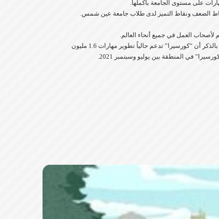
هارات على مستوى الجامعة بأكملها.
 نقاط الضعف ونقاط التميز لدى طلاب جامعة عين شمس.
وتأتي الشراكة بين شركة “كورسيرا” وجامعة عين شمس في ظل النمو السريع لأعمال “كورسيرا” في منطقة الشرق الأوسط وشمال إفريقيا، والجدير بالذكر أن “كورسيرا” تدعم حالياً تطوير مهارات 1.6 مليون