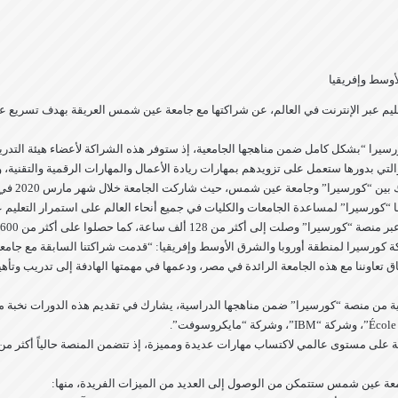
أوسط وإفريقيا
Course»، إحدى أكبر منصات التعليم عبر الإنترنت في العالم، عن شراكتها مع جامعة عين شمس العريقة بهد
سيرا “بشكل كامل ضمن مناهجها الجامعية، إذ ستوفر هذه الشراكة لأعضاء هيئة التدر
تي بدورها ستعمل على تزويدهم بمهارات ريادة الأعمال والمهارات الرقمية والتقنية، وذ
Coursera Campus Response I”، والتي أطلقتها “كورسيرا” لمساعدة الجامعات والكليات في جميع أنحاء العالم ع
كما حصلوا على أكثر من 8600 شهادة بين شهري مارس 2020 وأكتوبر 2021.
كة كورسيرا لمنطقة أوروبا والشرق الأوسط وإفريقيا: “قدمت شراكتنا السابقة مع جامع
عاوننا مع هذه الجامعة الرائدة في مصر، ودعمها في مهمتها الهادفة إلى تدريب وتأه