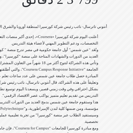
أنتوني تاترسال- نائب رئيس شركة كورسيرا لمنطقة أوروبا والشرق ال
أعلنت اليوم شركة كورسيرا «ra
التخصصات، ودعم التطوير المهني لأعضاء هيئة التدريس.
وتُعَد “عين شمس” أول جامعة حكومية في مصر تدرج منصة ” كور
العديد من الدورات والشهادات المتاحة على منصة “كورسيرا”، وال
الجامعة “nitiative
المبادرة حصل طلاب جامعة عين شمس على عدد ساعات تعلم عبر منصة “كورسيرا” وصلت إلى أكثر من 128 ألف ساعة، 
وتعليقاً على هذه الشراكة، قال أنتوني تاترسال، نائب رئيس شر
بشكل احترافي وفي وقت زمني قصير، ويسعدنا اليوم توسيع نطاق ت
التدريس من تقديم تعليم متميز يواكب عصر الاقتصاد الرقمي”.
مؤسسة، ومن ضمنها كلية لندن الإمبراطورية، و”École Polytechnique”، وشركة “IBM”، وشركة “مايكروسوفت”.
تخصصية.
ومع مبادرة كورسيرا للجامعات “Coursera for Campus”، فإن جامعة عين شمس ستتمكن من الوصول إلى العديد من الميزات الفريدة، منها: