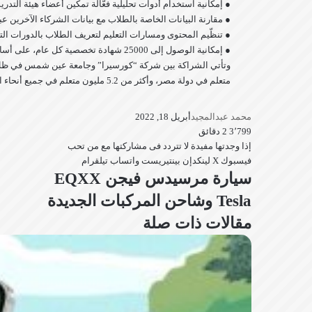
● إمكانية استخدام أدوات تحليلية فعّالة تمكين أعضاء هيئة التد
● مقارنة البيانات الخاصة بالطلاب مع بيانات الشركاء الآخري
● تنظّيم المحتوى ومسارات التعليم لتعريف الطلاب بالدورات التد
● إمكانية الوصول إلى 25000 شهادة تخصصية كل عام، على أساس أسبقية الحضور، مما يتيح للطلاب إمكانية الحصول على شهادات تثبت صحة مهاراتهم لأصحاب العمل في جميع أنحاء العالم.
متعلم في دولة مصر، وأكثر من 5.2 مليون متعلم في جميع أنحاء الشرق الأوسط وشمال إفريقيا، ويشمل هذا أكثر من 400 ألف متعلم جديد على منصة “كورسيرا” في المنطقة بين يوليو وسبتمبر 2021.
محمد عبدالمجيد
أبريل 18, 2022
3٬799
2 دقائق
إذا وجدتها مفيدة لا تتردد فى مشاركتها مع من تحب
فيسبوك
‫X
لينكدإن
بينتيريست
واتساب
تيلقرام
سيارة
سيارة مرسيدس فيجن EQXX
مرسيدس
Tesla
Tesla وشاحن المركبات الجديدة
فيجن
وشاحن
EQXX
مقالات ذات صلة
المركبات
الجديدة