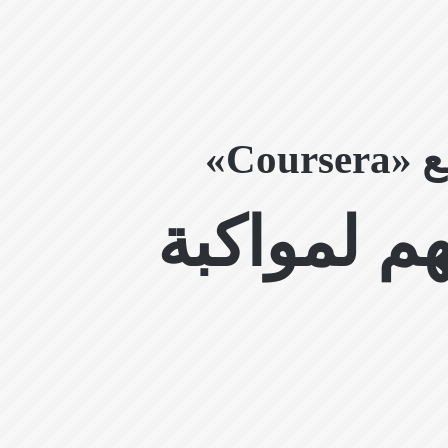
Co»
م لمواكبة