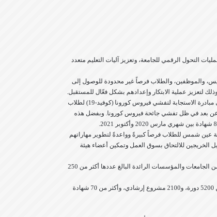
ف تسريع عمليات التحول الرقمي للجامعة، وتعزيز آليات التعليم متعدد
يس، والموظفين، والطلاب فرصاً غير محدودة للوصول إلى
لك لتعزيز عملية الابتكار وإعدادهم بشكل فعّال للمستقبل.
وتأتي هذه الشراكة لتتوج أكثر من 18 شهراً من التعاون المشترك بين “كورسيرا” وجامعة عين شمس، حيث شاركت الجامعة خلال شهر مارس 2020 في مبادرة الاستجابة لتفشي فيروس كورونا (كوفيد-19) لطلاب
لى استمرار التعليم عن بعد في ظل تفشي جائحة فيروس كورونا. وبفضل هذه
ة عين شمس للطلاب فرصاً كبيرةً وواعدةً لتطوير مهاراتهم
يل الخريجين للالتحاق بسوق العمل وتمكين أعضاء هيئة
هذا وستقوم جامعة عين شمس بدمج العديد من الدورات التدريبية من منصة “كورسيرا” ضمن مناهجها الدراسية، يشارك في تقديم هذه الدورات نخبة من الجامعات والمؤسسات الرائدة البالغ عددها أكثر من 250
وسيستفيد الطلاب عبر منصة “كورسيرا” من تجربة تعليمية عملية على مستوى عالمي لاكتساب مهارات عديدة ومميزة، إذ تتضمن المنصة حالياً أكثر من 5200 دورة، و2100 مشروع إرشادي، وأكثر من 70 شهادة