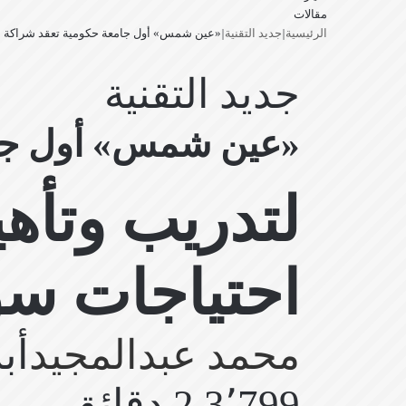
مقالات
‫X
بحث
إضافة
لينكدإن
فيسبوك
انستقرام
الرئيسية
|
جديد التقنية
|
«عين شمس» أول جامعة حكومية تعقد شراكة مع «rsera
عن
عمود
جانبي
جديد التقنية
«عين شمس» أول جامعة ح
لتدريب وتأه
احتياجات سو
محمد عبدالمجيد
أبريل
3٬799
2 دقائق