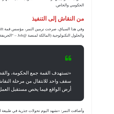
الحكومي والخاص.
من النقاش إلى التنفيذ
والحلول التكنولوجية (المالكة لمنصة @Job – “الحريفة” سابقًا)، قائلة:
«تستهدف القمة جمع الحكومة، والقطا
سقف واحد للانتقال من مرحلة النقاش
أرض الواقع فيما يخص مستقبل العم
وأضافت النمر: «نشهد اليوم تحولات جذرية في طبيعة ال