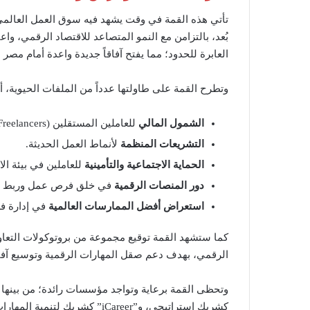
تأتي هذه القمة في وقت يشهد فيه سوق العمل العالمي
بُعد، بالتزامن مع النمو المتصاعد للاقتصاد الرقمي، و
العابرة للحدود؛ مما يفتح آفاقاً جديدة واعدة أمام مصر
وتطرح القمة على طاولتها عدداً من الملفات الحيوية، أب
الشمول المالي
للعاملين المستقلين (Freelancers).
التشريعات المنظمة
لأنماط العمل الحديثة.
الحماية الاجتماعية والتأمينية
للعاملين في بيئة ال
دور المنصات الرقمية
في خلق فرص عمل وربط الكف
استعراض أفضل الممارسات العالمية
في إدارة فر
كما ستشهد القمة توقيع مجموعة من بروتوكولات التعاو
الرقمي، بهدف دعم صقل المهارات الرقمية وتوسيع آف
كشريك استراتيجي، و”iCareer” كش