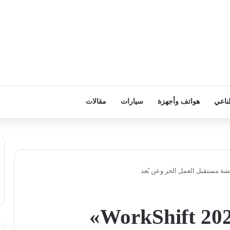
ناعي
هواتف وأجهزة
سيارات
مقالات
غدًا.. انطلاق قمة «WorkShift 2026»