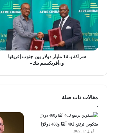
بـ
14
مليار
دولار
بين
جنوب
إفريقيا
و«أفريكسيم
بنك»
شراكة بـ 14 مليار دولار بين جنوب إفريقيا
و«أفريكسيم بنك»
مقالات ذات صلة
بيتكوين ترتفع لـ40 ألفًا و460 دولارًا
أبريل 17, 2022