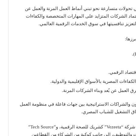
 تحولات متسارعة نحو تبني أنماط العمل المرنة والعمل عن
اعتماد الشركات المتزايد على المهارات المتخصصة والكفاءات
 لتعزيز تنافسيتها في سوق الخدمات الرقمية العالمي.
رزها:
اقتصاد الرقمي.
اءات المصرية بالأسواق الإقليمية والدولية.
ق العمل عن بُعد وبناء الشركات المرنة.
ن والشراكات الاستراتيجية بين جهات فاعلة في منظومة العمل
اق التشغيل للشباب المصري.
وتحظى القمة برعاية وتواجد مؤسسات رائدة؛ من بينها شركة “Vezeeta” كشريك للصحة الرقمية، و”Tech Source”
ريك لتنمية المهارات والتوظيف، إلى جانب كوكبة من الشركاء من القطاعين