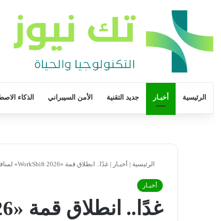
الرئيسية
أخبـار
جديد التقنية
الأمن السيبراني
الذكاء الاصط
الرئيسية
|
أخبـار
|
غدًا.. انطلاق قمة «WorkShift 2026» لمناقشة مستقبل العمل الحر وعن بُعد
أخبـار