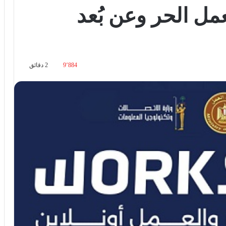
مل الحر وعن بُعد
9٬884
2 دقائق