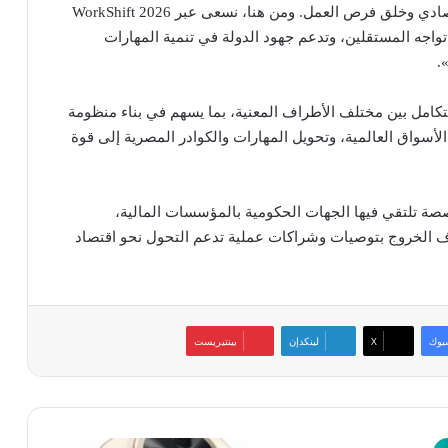
عن بُعد والاقتصاد الرقمي من أهم محركات النمو الاقتصادي وخلق فرص العمل. ومن هنا، نسعى عبر WorkShift 2026
 تواجه المستقلين، وتدعم جهود الدولة في تنمية المهارات
.
تكامل بين مختلف الأطراف المعنية، بما يسهم في بناء منظومة
لأسواق العالمية، وتحويل المهارات والكوادر المصرية إلى قوة
منصة تنفيذية متخصصة تلتقي فيها الجهات الحكومية بالمؤسسات المالية،
دف الخروج بتوصيات وشراكات عملية تدعم التحول نحو اقتصاد
بوك
‫X
لينكدإن
بينتيريست
عملاق