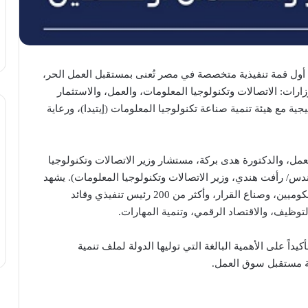
 الأحد فعاليات قمة “WorkShift 2026″، وهي أول قمة تنفيذية متخصصة في مصر تُعنى بمستقبل العمل الحر،
زارات: الاتصالات وتكنولوجيا المعلومات، والعمل، والاستثمار
ية مع هيئة تنمية صناعة تكنولوجيا المعلومات (إيتيدا)، ورعاية
عمل، والدكتورة هدى بركة، مستشار وزير الاتصالات وتكنولوجيا
هندس/ رأفت هندي، وزير الاتصالات وتكنولوجيا المعلومات). يشهد
الحدث حضوراً رفيع المستوى لنخبة من المسؤولين الحكوميين، وصناع القرار، وأكثر من 200 رئيس تنفيذي وقائد
وظيف، والاقتصاد الرقمي، وتنمية المهارات.
داً على الأهمية البالغة التي توليها الدولة لملف تنمية
اغة مستقبل سوق العمل.