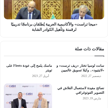
برنامجًا
تدريبيًا
لرقمنة
وتأهيل
الكوادر
«ميجا تراست» والأكاديمية العربية يُطلقان برنامجًا تدريبيًا
الشابة
لرقمنة وتأهيل الكوادر الشابة
مقالات ذات صلة
سانت لوسيا تختار «ريف ترست» و
ماسك يلمح إلى عودة Fleets على
«لاتيتيود».. وكيلا تسويق عالميين
تويتر
ديسمبر 27, 2022
أبريل 27, 2023
نصائح مفيدة لاستعمال الفلاش في
التصوير الفوتوغرافي
مارس 19, 2023