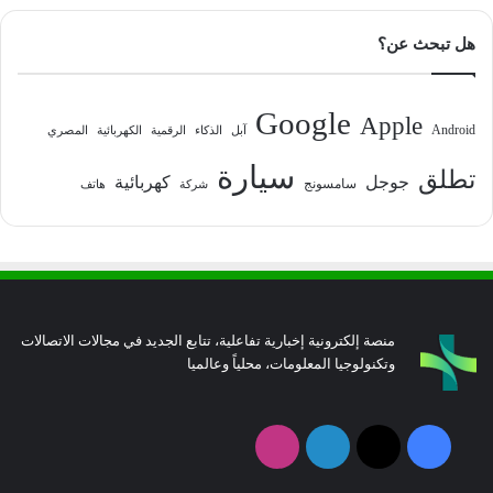
هل تبحث عن؟
Google
Apple
Android
آبل
الذكاء
الرقمية
الكهربائية
المصري
سيارة
تطلق
جوجل
كهربائية
سامسونج
شركة
هاتف
منصة إلكترونية إخبارية تفاعلية، تتابع الجديد في مجالات الاتصالات
وتكنولوجيا المعلومات، محلياً وعالميا
فيسبوك
‫X
لينكدإن
انستقرام