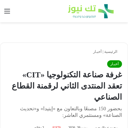
بحث عن
الق
الرئيسية
|
أخبـار
أخبـار
غرفة صناعة التكنولوجيا «CIT»
تعقد المنتدى الثاني لرقمنة القطاع
الصناعي
بحضور 150 مصنعًا وبالتعاون مع «إيتيدا» و«تحديث
الصناعة» ومستثمري العاشر:
محمد عبدالمجيد
يونيو 29, 2026
9٬879
2 دقائق