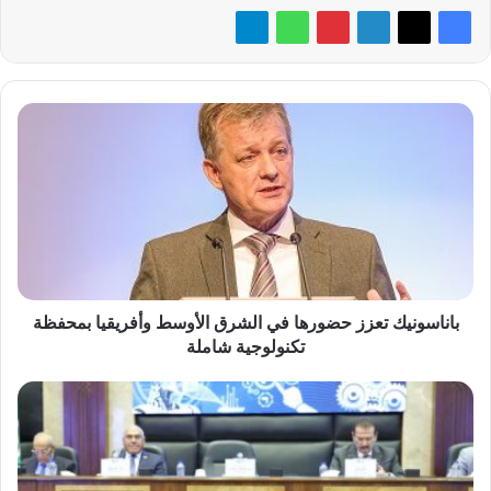
باناسونيك
تعزز
حضورها
في
الشرق
الأوسط
وأفريقيا
بمحفظة
تكنولوجية
شاملة
باناسونيك تعزز حضورها في الشرق الأوسط وأفريقيا بمحفظة
تكنولوجية شاملة
«ميجا
تراست»
والأكاديمية
العربية
يُطلقان