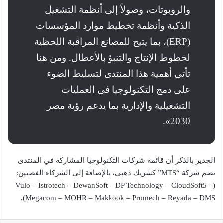
والروبوتات، وصولاً إلى أنظمة التشغيل
الذكية وأنظمة تخطيط موارد المؤسسات
(ERP)، بما يتيح للمصانع المراقبة اللحظية
لخطوط الإنتاج والتنبؤ بالأعطال. ومن هنا
تأتي أهمية هذا المنتدى لتسليط الضوء
على دمج التكنولوجيا في العمليات
التشغيلية والإدارية بما يدعم رؤية مصر
2030».
الجدير بالذكر أن قائمة شركات التكنولوجيا المشاركة في المنتدى
تضم شركة “MTS” كشريك ذهبي، بالإضافة إلى الشركاء الفضيين:
(Vulo – Istrotech – DewanSoft – DP Technology – CloudSoft5 –
Megacom – MOHR – Makkook – Promech – Reyada – DMS).