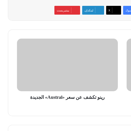
بوك
‫X
لينكدإن
بينتيريست
رينو
تكشف
عن
سعر
«Austral»
الجديدة
رينو تكشف عن سعر «Austral» الجديدة