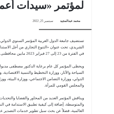
لمؤتمر «سيدات أعمال
محمد عبدالمجيد
سبتمبر 25, 2022
جانب من فعاليات المؤتمر (أرشيف)
الشريدي، تحت عنوان «التنوع التجاري من أجل الاستدا
في الفترة من 23 إلى 27 فبراير 2023 مابين محافظتى القاهرة والوادى الجديد (الواحات الخارجة والداخلة).
ويحظى المؤتمر كل عام برعاية الدكتور مصطفى مدبولي،
السياحة والآثار، ووزارة التخطيط والتنمية الاقتصادية،
الدولي، ووزارة التضامن الاجتماعي، ووزارة البيئة، ووزا
والمجلس القومي للمرأة.
ويناقش المؤتمر العديد من المحاور والقضايا والتحدي
والمتوسطة، إَضافة إلى كيفية تطبيق الاستدامة في الن
العالمية، فضلاً عن بحث سبل تطوير خدمات التصدير عبر