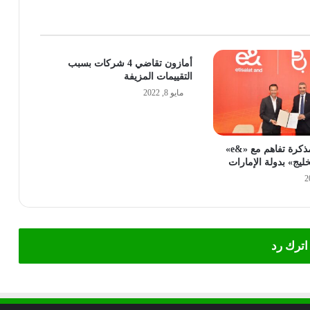
أمازون تقاضي 4 شركات بسبب
التقييمات المزيفة
مايو 8, 2022
«بتلكو» توقع مذكرة تفاهم مع «&e»
ليج» بدولة الإمارات
اترك رد