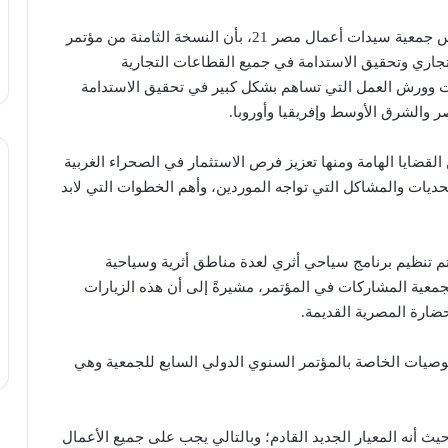
وفي هذا السياق صرحت الدكتورة يمني الشريدي، رئيس جمعية سيدات أعمال مصر 21، بأن النسخة الثامنة من مؤتمر
لتجاري وتحقيق الاستدامة في جميع القطاعات التجارية
ات وورش العمل التي تساهم بشكل كبير في تحقيق الاستدامة
 والشرق الأوسط وإفريقيا وأوروبا.
قضايا الهامة ومنها تعزيز فرص الاستثمار في الصحراء الغربية
حديات والمشاكل التي تواجه الموردين، وأهم الخطوات التي لابد
معية سيدات أعمال مصر 21، أنه سيتم تنظيم برنامج سياحي أثري لعدة مناطق أثرية وسياحية
لجمعية المشاركات في المؤتمر، مشيرةً إلى أن هذه الزيارات
ضارة المصرية القديمة.
توصيات الخاصة بالمؤتمر السنوي الدولي السابع للجمعية وهي
يث أنه المعيار الجديد القادم؛ وبالتالي يجب على جميع الأعمال