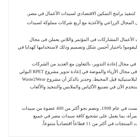
ى المجال الزراعي والأغذية مع أربع شركات مملوكة لسيدات
دات أعمال ألمانيا “VdU” سيدات الأعمال المشاركات فى المؤتمر واللاتي يعملن فى مجال
يقوموا باختيار أحسن شكل وتصميم وذلك لاستخدامها كهدايا في
ندية Waste2Wear، التي تعمل في مجال إعادة التدوير، بالتعاون مع العديد من الشركات
المصرية المملوكة لسيدات أعمال واللاتي يعملن فى مجال الأزياء والموضة في إعادة تدوير مشروع RPET البولي
إيثيلين تيريفثالات من مكب النفايات والزجاجات البلاستيكية قبل المحيط، وجدير بالذكر أن مشروع Waste2Wear
تخدم الآن في تصنيع الأكياس والملابس والتنجيد والألعاب
وجدير بالذكر أن جمعية سيدات أعمال مصر 21، قد تأسست في عام 1998، وتضم نحو أكثر من 400 عضوة من سيدات
 للمرأة، بما يعمل على تشجيع كافة سيدات مصر في جميع
من 11 قطاعاً اقتصادياً متنوعاً.