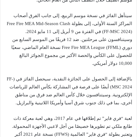
سيتأهل الفائز في نسخة موسم الربيع، إلى جانب الفرق أصحاب
المراكز الستة الأولى، إلى بطولة Free Fire MEA Mid-Season Clash
(FF-MSC 2024) في الفترة من 9 أبريل إلى 11 مايو 2024.
وسيتنافسون على مرحلتين. ضد 12 فريقًا من الموسم السابع من
دوري Free Fire MEA League (FFML) نسخة العام الماضي، سعيًا
للحصول على الكأس والحصة الأكبر من مجموع الجوائز البالغ
10,000 دولار أمريكي.
بالإضافة إلى الحصول على الجائزة النقدية، سيحصل الفائز في (FF-
MSC 2024) أيضًا على فرصة في المشاركة بكأس العالم للرياضات
الإلكترونية. وسيتنافسون خلال كأس العالم ضد فرق من مناطق
أخرى، بما في ذلك جنوب شرق آسيا وأمريكا اللاتينية والبرازيل.
لعبة “فري فاير” تم إطلاقها في عام 2017، وهي لعبة معركة ذات
طابع ملكي تم تطويرها خصيصًا من أجل لاعبي الأجهزة المحمولة.
وتعتبر بطولة “فري فاير” العالمية (FFWS) نسخة عام 2021 أكبر