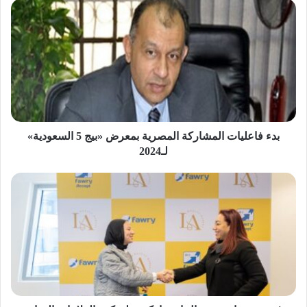
بدء
فاعليات
المشاركة
المصرية
بمعرض
«بيج
5
السعودية»
لـ2024
بدء فاعليات المشاركة المصرية بمعرض «بيج 5 السعودية»
لـ2024
«فوري»
تتعاون
مع
«إل
إيه
ماركت»
لتمكين
العلامات
التجارية