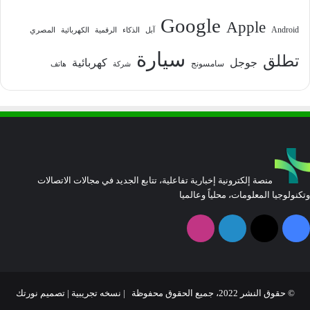
Google
Apple
Android
آبل
الذكاء
الرقمية
الكهربائية
المصري
سيارة
تطلق
جوجل
كهربائية
سامسونج
شركة
هاتف
منصة إلكترونية إخبارية تفاعلية، تتابع الجديد في مجالات الاتصالات
وتكنولوجيا المعلومات، محلياً وعالميا
فيسبوك
‫X
لينكدإن
انستقرام
© حقوق النشر 2022، جميع الحقوق محفوظة | نسخه تجريبية |
تصميم نورتك