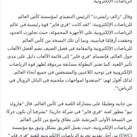
الرياضات الإلكترونية.
وقال “رالف رايشرت” الرئيس التنفيذي لمؤسسة كأس العالم
للرياضات الإلكترونية: “لقد كانت “فري فاير” قوة رئيسية في عالم
الرياضات الإلكترونية على الأجهزة المحمولة، حيث تجاوزت الحدود
وحققت أرقامًا قياسية، وبما أن تلك النسخة من كأس العالم
للرياضات الإلكترونية والمقامة في فصل الصيف تضم أفضل الألعاب
حول العالم، فإنضمام “فري فاير” إلى قائمة الألعاب دليل على مدى
تأثير اللعبة. كما تعتبر البطولة مسابقة مرموقة تُظهر قوة الرياضات
الإلكترونية في توحيد اللاعبين والمشجعين في جميع أنحاء العالم.
لذلك أقول لهم: “استعدوا لمواجهات ملحمية في الباتل الرويال في
الرياض!”.
من جانبه وتعليقًا على مشاركة اللعبة في كأس العالم، قال “هارولد
تيو” مطور لعبة “فري فاير” في شركة جارينا: “يشرفنا أن نكون جزءًا
من النسخة الأولى المرتقبة على نطاق واسع من كأس العالم
للرياضات الإلكترونية، حيث يعمل الفريق بشكل وثيق مع مؤسسة
(EWC) من أجل تقديم تجربة الرياضات الإلكترونية للعبة “فري فاير”