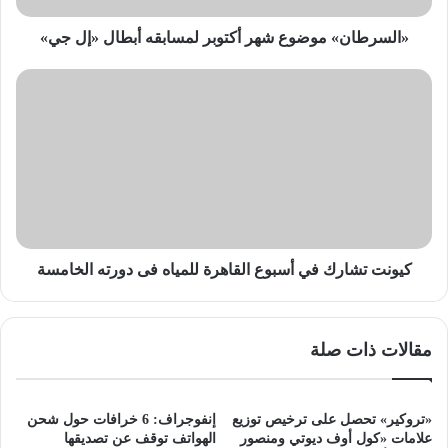
«السرطان» موضوع شهر أكتوبر لمسابقه أبطال «إل جي»
كيونت
تشارك
في
أسبوع
القاهرة
للمياه
فى
دورته
الخامسة
كيونت تشارك في أسبوع القاهرة للمياه فى دورته الخامسة
مقالات ذات صلة
«تروكير» تحصل على ترخيص توزيع
إنفوجراف: 6 خرافات حول شحن
علامات «كول أوف ديوتي ومنصور
الهواتف توقف عن تصديقها