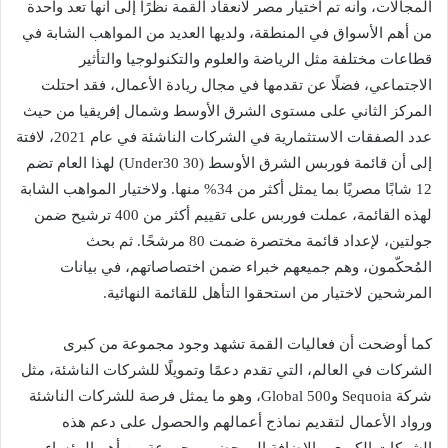
المجالات، وأنه تم اختيار مصر لانعقاد القمة نظرًا إلى أنها تعد واحدة
من أهم الأسواق في المنطقة، ولديها العديد من المواهب الشابة في
قطاعات مختلفة مثل الرياضة والعلوم والتكنولوجيا والتأثير
الاجتماعي، فضلًا عن تقدمها في مجال ريادة الأعمال، فقد احتلت
المركز الثاني على مستوى الشرق الأوسط وشمال إفريقيا من حيث
عدد الصفقات الاستثمارية في الشركات الناشئة في عام 2021، لافتة
إلى أن قائمة فوربس الشرق الأوسط (30 Under30) لهذا العام تضم
12 شابًا مصريًا بما يمثل أكثر من 34% منها. ولاختيار المواهب الشابة
لهذه القائمة، عملت فوربس على تقييم أكثر من 400 ترشيح ضمن
جولتين، لإعداد قائمة مختصرة ضمت 80 مرشحًا. ثم بحث
المُحكّمون، وهم جميعهم خبراء ضمن اختصاصاتهم، في بيانات
المرشحين لاختيار من استحقوا التأهل للقائمة النهائية.
كما أوضحت أن فعاليات القمة تشهد وجود مجموعة من كبرى
الشركات في العالم، التي تقدم دعمًا وتمويلًا للشركات الناشئة، مثل
شركة Sequoia و500 Global، وهو ما يمثل فرصة للشركات الناشئة
ورواد الأعمال لتقديم نماذج أعمالهم والحصول على دعم هذه