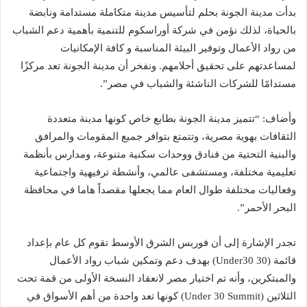
بدأت مدينة الجونة بحلم لتأسيس مدينة متكاملة مستدامة ونابضة
بالحياة، لذلك نؤمن في شركة أوراسكوم للتنمية بأهمية دعم الشباب
من رواد الأعمال وتوفير البيئة المناسبة و كافة الإمكانيات
لمساعدتهم على تحقيق أحلامهم. ونفخر أن مدينة الجونة تعد مركزًا
مستدامًا للشركات الناشئة والشباب في مصر”.
وأضاف: “تتميز مدينة الجونة بطابع خاص كونها مدينة متعددة
الثقافات بهوية مصرية، وتتمتع بتوافر جميع المقومات والمرافق
والبنية التحتية من فنادق ووحدات سكنية متنوعة، ومدارس بأنظمة
تعليمية مختلفة، ومستشفى عالمي، وأنشطة ترفيهية واجتماعية
وفعاليات مختلفة طوال العام مما يجعلها مقصداً هاما في محافظة
البحر الأحمر”.
تجدر الإشارة إلى أن فوربس الشرق الأوسط تقوم كل عام بإعداد
قائمة (30 Under30) بهدف دعم وتمكين شباب رواد الأعمال
والمبتكرين، وأنه تم اختيار مصر لانعقاد النسخة الأولى من قمة تحت
الثلاثين (Under 30 Summit) كونها تعد واحدة من أهم الأسواق في