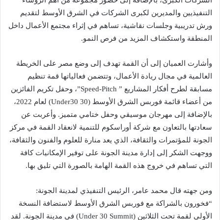
الشركات الكبرى، بالإضافة إلى حضور مجموعة من أهم الرؤساء
التنفيذيين والمديرين لكبرى الشركات في الشرق الأوسط لتقديم
ورش تدريبية وجلسات نقاشية، تساهم في إثراء مجتمع الأعمال داخل
المنطقة واستكشاف المزيد من فرص النمو.
وأشارت العميان إلى أن القمة تهدف إلى وضع مصر على الخريطة
العالمية في مجال ريادة الأعمال، وتتضمن فعالياتها قمة تنظيم
مسابقة لطرح أفكار المشاريع ” Speed-Pitch”، وحفل تكريم الفائزين
من أعضاء قائمة فوربس الشرق الأوسط (30 Under30) لعام 2022،
بالإضافة إلى مهرجان موسيقي وحفل ختامي متميز. وأعربت عن
سعادتها بالتعاون مع شركة أوراسكوم للتنمية لانعقاد القمة في مركز
الجونة للمؤتمرات والثقافة، الذي يعد منارة للعلوم والفنون والثقافة،
ووجهت الشكر إلى إدارة مدينة الجونة على توفير الإمكانيات كافة
التي تساهم في خروج هذه القمة الهامة بالصورة التي تليق بها.
ومن جهته قال محمد عامر، الرئيس التنفيذي لمدينة الجونة:
“فخورون بالشراكة مع فوربس الشرق الأوسط لاستضافة النسخة
الأولى لقمة تحت الثلاثين (Under 30 Summit) في مدينة الجونة. لقد