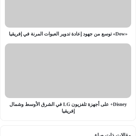
إعادة
تدوير
العبوات
المرنة
في
إفريقيا
«Dow» توسع من جهود إعادة تدوير العبوات المرنة في إفريقيا
Disney+
على
أجهزة
تلفزيون
LG
في
الشرق
الأوسط
وشمال
إفريقيا
Disney+ على أجهزة تلفزيون LG في الشرق الأوسط وشمال
إفريقيا
مقالات ذات صلة