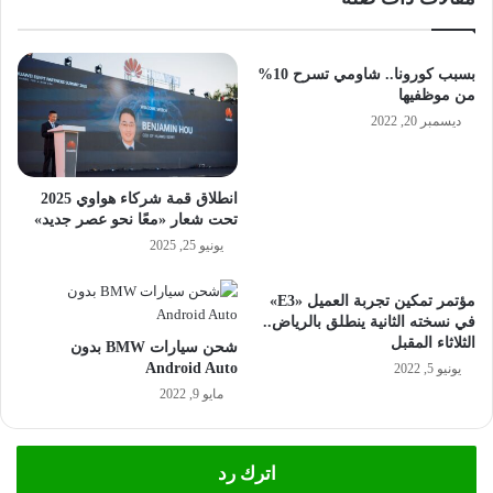
بسبب كورونا.. شاومي تسرح 10%
من موظفيها
ديسمبر 20, 2022
انطلاق قمة شركاء هواوي 2025
تحت شعار «معًا نحو عصر جديد»
يونيو 25, 2025
مؤتمر تمكين تجربة العميل «E3»
في نسخته الثانية ينطلق بالرياض..
الثلاثاء المقبل
شحن سيارات BMW بدون
Android Auto
يونيو 5, 2022
مايو 9, 2022
اترك رد