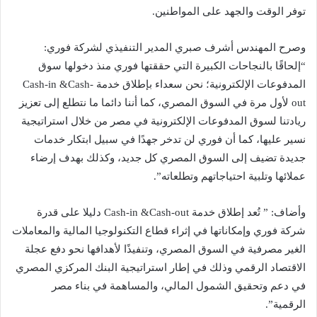
توفر الوقت والجهد على المواطنين.
وصرح المهندس أشرف صبري المدير التنفيذي لشركة فوري:
“إلحاقًا بالنجاحات الكبيرة التي حققتها فوري منذ دخولها سوق
المدفوعات الإلكترونية؛ نحن سعداء بإطلاق خدمة Cash-in &Cash-
out لأول مرة في السوق المصري، كما أننا دائما ما نتطلع إلى تعزيز
ريادتنا لسوق المدفوعات الإلكترونية في مصر من خلال استراتيجية
نسير عليها، كما أن فوري لن تدخر جهدًا في سبيل ابتكار خدمات
جديدة تضيف إلى السوق المصري كل جديد، وكذلك بهدف إرضاء
عملائها وتلبية احتياجاتهم وتطلعاته”.
وأضاف: ” تُعد إطلاق خدمة Cash-in &Cash-out دليلا على قدرة
شركة فوري وإمكاناتها في إثراء قطاع التكنولوجيا المالية والمعاملات
الغير مصرفية في السوق المصري، وتنفيذًا لأهدافها نحو دفع عجلة
الاقتصاد الرقمي وذلك في إطار استراتيجية البنك المركزي المصري
في دعم وتحقيق الشمول المالي، والمساهمة في بناء مصر
الرقمية”.