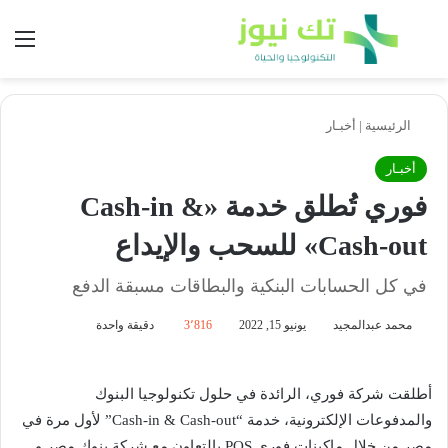
بحث عن
الق
الرئيسية
|
أخبـار
أخبـار
فوري تُطلق خدمة «Cash-in &
Cash-out» للسحب والإيداع
في كل الحسابات البنكية والبطاقات مسبقة الدفع
محمد عبدالمجيد
يونيو 15, 2022
3٬816
دقيقة واحدة
أطلقت شركة فوري، الرائدة في حلول تكنولوجيا البنوك
والمدفوعات الإلكترونية، خدمة “Cash-in & Cash-out” لأول مرة في
مصر من خلال ماكينات فوري POS بالتعاون مع شركة بنوك مصر و