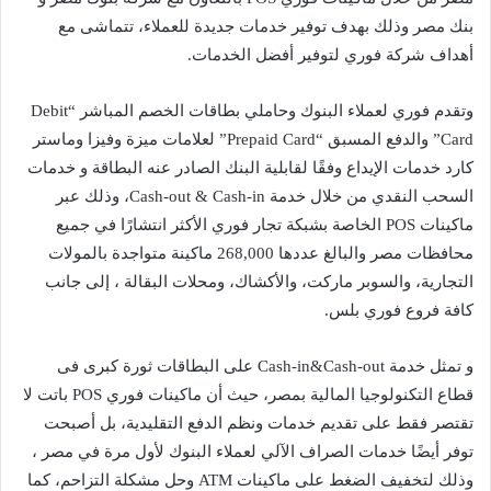
بنك مصر وذلك بهدف توفير خدمات جديدة للعملاء، تتماشى مع
أهداف شركة فوري لتوفير أفضل الخدمات.
وتقدم فوري لعملاء البنوك وحاملي بطاقات الخصم المباشر “Debit
Card” والدفع المسبق “Prepaid Card” لعلامات ميزة وفيزا وماستر
كارد خدمات الإيداع وفقًا لقابلية البنك الصادر عنه البطاقة و خدمات
السحب النقدي من خلال خدمة Cash-out & Cash-in، وذلك عبر
ماكينات POS الخاصة بشبكة تجار فوري الأكثر انتشارًا في جميع
محافظات مصر والبالغ عددها 268,000 ماكينة متواجدة بالمولات
التجارية، والسوبر ماركت، والأكشاك، ومحلات البقالة ، إلى جانب
كافة فروع فوري بلس.
و تمثل خدمة Cash-in&Cash-out على البطاقات ثورة كبرى فى
قطاع التكنولوجيا المالية بمصر، حيث أن ماكينات فوري POS باتت لا
تقتصر فقط على تقديم خدمات ونظم الدفع التقليدية، بل أصبحت
توفر أيضًا خدمات الصراف الآلي لعملاء البنوك لأول مرة في مصر ،
وذلك لتخفيف الضغط على ماكينات ATM وحل مشكلة التزاحم، كما