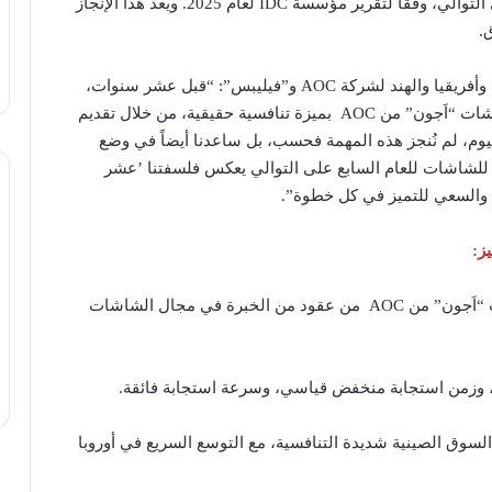
كعلامة تجارية رائدة لشاشات الألعاب للعام السابع على التوالي، وفقاً لتقرير مؤسسة IDC لعام 2025. ويُعد هذا الإنجاز
.
قالت “كارول آن دياس”، مديرة منطقة الشرق الأوسط وأفريقيا والهند لشركة AOC و”فيليبس”: “قبل عشر سنوات،
كانت مهمتنا هي تزويد كل مستخدم من مستخدمي شاشات “اَجون” من AOC بميزة تنافسية حقيقية، من خلال تقديم
، لم نُنجز هذه المهمة فحسب، بل ساعدنا أيضاً في وضع
ية للشاشات للعام السابع على التوالي يعكس فلسفتنا ’عشر
ا والسعي للتميز في كل خطوة”.
ز
:
في قطاع يشهد اختراقات تكنولوجية متلاحقة، استفادت “اَجون” من AOC من عقود من الخبرة في مجال الشاشات
، وزمن استجابة منخفض قياسي، وسرعة استجابة فائقة.
سوق الصينية شديدة التنافسية، مع التوسع السريع في أوروبا