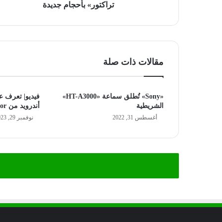
تراكتور» بأحجام جديدة
مقالات ذات صلة
«Sony» تُطلق سماعة «HT-A3000»
فيديو| تعرف 
الشريطية
أندرويد من Honor
أغسطس 31, 2022
نوفمبر 29, 2023