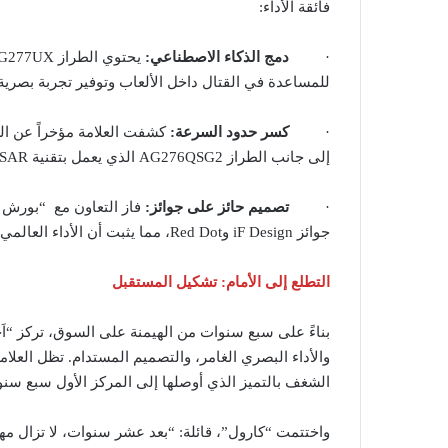
فائقة الأداء:
·
دمج الذكاء الاصطناعي:
للمساعدة في القتال داخل الألعاب وتوفير تجربة بصرية أ
·
كسر حدود السرعة:
إلى جانب الطراز AG276QSG2 الذي يعمل بتقنية NVIDIA G-SYNC PULSAR.
·
تصميم حائز على جوائز:
جوائز iF Design وRed Dot، مما يثبت أن الأداء العالمي والجماليات الفاخرة يمثلان مزيجاً رابحاً.
التطلع إلى الأمام: تشكيل المستقبل
والأداء البصري الغامر، والتصميم المستدام. تظل العلا
الشغف بالتميز الذي أوصلها إلى المركز الأول سبع سنوا
واختتمت “كارول”، قائلة: “بعد عشر سنوات، لا تزال م