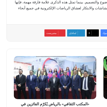
ضوح والتصميم. بينما تمثل هذه الذكرى علامة فارقة مهمة، فإنها
الشاشات والابتكار لعشاق الرياضات الإلكترونية في جميع أنحاء
بوك
‫X
لينكدإن
بينتيريست
«المكتب
الثقافي»
بالرياض
يُكرّم
الفائزين
في
مسابقة
«المبدع
المصري»
«المكتب الثقافي» بالرياض يُكرّم الفائزين في