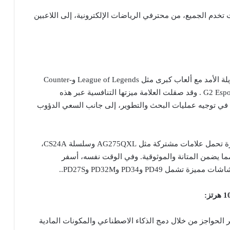
خدم الجميع، من محترفي الرياضات الإلكترونية، إلى اللاعبين
بنَت “اَجون” من AOC سمعتها من خلال شراكات طويلة الأمد مع ألعاب كبرى مثل League of Legends وCounter-
Strike، وكذلك من خلال التعاون مع فرق النخبة مثل G2 Esports . وقد صقلت العلامة ميزتها التنافسية عبر هذه
في توجيه عمليات البحث والتطوير، إلى جانب السعي الدؤوب
وأسفرت حلقة التفاعل هذه عن طرازات شاشات مميزة تحمل علامات مشتركة مثل AG275QXL وسلسلة CS24A،
 يضمن المتانة والموثوقية. وفي الوقت نفسه، أسفر
:
ا عقدها الثاني، تواصل “اَجون” من AOC كسر الحواجز من خلال دمج الذكاء الاصطناعي والمكونات المادية