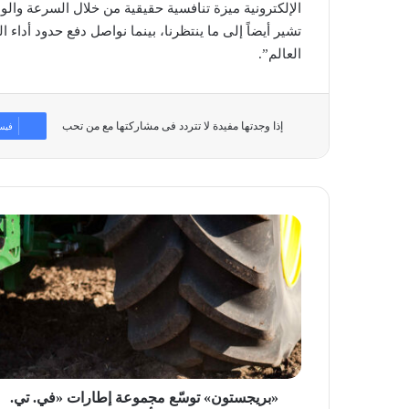
الإلكترونية ميزة تنافسية حقيقية من خلال السرعة والو
تشير أيضاً إلى ما ينتظرنا، بينما نواصل دفع حدود أداء 
العالم”.
إذا وجدتها مفيدة لا تتردد فى مشاركتها مع من تحب
فيس
«بريجستون»
توسّع
مجموعة
إطارات
«في.
تي.
تراكتور»
بأحجام
جديدة
«بريجستون» توسّع مجموعة إطارات «في. تي.