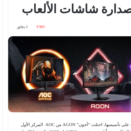
صدارة شاشات الألعاب
9٬883
2 دقائق
بينما تحتفل العلامة هذا العام بذكرى مرور عشر سنوات على تأسيسها، احتلت “اَجون” AGON من AOC المركز الأول