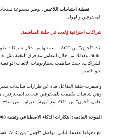
·
تغطية احتياجات اللاعبين:
توفير مجموعة منتجات ت
المحترفين والهواة.
شراكات احترافية وُلدت في حلبة المنافسة
:
الشراكات، حيث ساهمت سيناريوهات الألعاب الواقعية 
نحو التميز.
وهي شاشات صُممت للمحترفين على يد المحترفين، مما
تعاون “اَجون” من AOC مع “بورش ديزاين” عن إنتاج شاشات مميزة تشمل PD49 وPD34 وPD32M وPD27S..
الموجة القادمة: ابتكارات الذكاء الاصطناعي وتقنية 1000 هرتز
مع دخوله