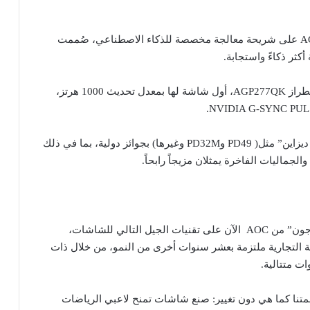
يحتوي الطراز AG277UX على شريحة معالجة مخصصة للذكاء الاصطناعي، صُممت
كثر ذكاءً واستجابة.
كشفت العلامة مؤخراً عن الطراز AGP277QK، أول شاشة لها بمعدل تحديث 1000 هرتز،
فاز التعاون مع “بورش ديزاين” مثل( PD49 وPD32M وغيرها) بجوائز دولية، بما في ذلك
بناءً على سبع سنوات من الهيمنة على السوق، تركز “اَجون” من AOC الآن على تقنيات الجيل التالي للشاشات،
مة التجارية ملتزمة بعشر سنوات أخرى من النمو، من خلال ذات
ت متتالية.
همتنا كما هي دون تغيير: صنع شاشات تمنح لاعبي الرياضات