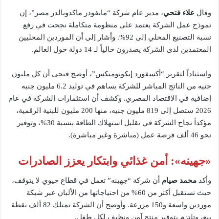
وقال
علاء فتحي
، مدير عام شركة “مانفودز ماكدونالدز مصر”، إن
نموذج عمل الشركة يعتمد على منظومة متكاملة نجحت في رفع
نسبة التصنيع المحلي إلى 92%. وأشار إلى أن الموردين المحليين
المعتمدين لدى الشركة يصدرون حالياً لـ 14 دولة حول العالم.
واستناداً لتقرير “أكسفورد إيكونوميكس”، أوضح فتحي أن كل مليون
جنيه من الناتج المباشر للشركة يساهم في توليد 6.2 مليون جنيه
إضافية في الاقتصاد المصري. وكشف أن استثمارات الشركة في عام
2026 ستصل إلى 819 مليون جنيه، منها 200 مليون للبنية الرقمية،
مؤكداً نجاح الشركة في تقليل استهلاك الطاقة بنسبة 30%، وتوفير
نحو 46 ألف فرصة عمل (مباشرة وغير مباشرة).
«
جهينه
»
: أمن غذائي وابتكار يعزز الصادرات
وأكد
محمد صيام
أن شركة “جهينه” تعمل في قطاع حيوي لا يتوقف،
حيث تستقبل أكثر من 60% من احتياجاتها من الألبان عبر شبكة
موردين واسعة و150 مزرعة. وأوضح أن الشركة تمتلك 82 ألف نقطة
بيع، وتلتزم بتوفير منتج آمن ونظيف لكل طفل.