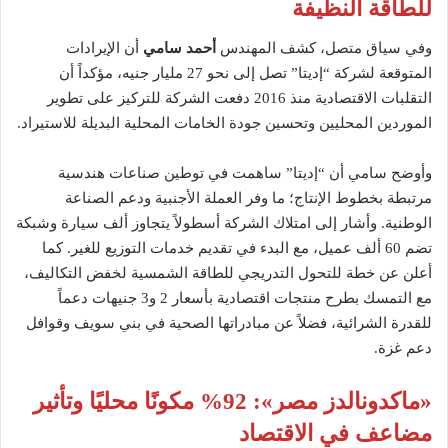
للطاقة النظيفة
وفي سياق متصل، كشف المهندس
أحمد سامي
أن الإيرادات
المتوقعة لشركة “إديتا” تصل إلى نحو 27 مليار جنيه، مؤكداً أن
التقلبات الاقتصادية منذ 2016 دفعت الشركة للتركيز على تطوير
الموردين المحليين وتحسين جودة الخامات المحلية البديلة للاستيراد.
وأوضح سامي أن “إديتا” ساهمت في توطين صناعات هندسية
مرتبطة بخطوط الإنتاج؛ ما وفر العملة الأجنبية ودعم الصناعة
الوطنية. وأشار إلى امتلاك الشركة أسطولاً يتجاوز ألف سيارة وشبكة
تضم 60 ألف عميل، مع البدء في تقديم خدمات التوزيع للغير. كما
أعلن عن خطة للتحول التدريجي للطاقة الشمسية لخفض التكاليف،
مع التمسك بطرح منتجات اقتصادية بأسعار 2 و3 جنيهات دعماً
للقدرة الشرائية، فضلاً عن مبادراتها الصحية في بني سويف وقوافل
دعم غزة.
«
ماكدونالدز مصر
»
: 92% مكونًا محليًا وتأثير
مضاعف في الاقتصاد