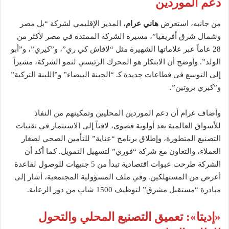
دعم الموردين
من جانبه، استعرض
هاني عرام
، المدير الإقليمي لشركة “بل مصر
وشمال شرق أفريقيا”، مسيرة الشركة الممتدة في مصر لأكثر من
28 عاماً عبر علاماتها الشهيرة مثل “لافاش كي ري”، و”كيري”، و”أبو
الولد”. وأوضح أن الابتكار هو المحرك الرئيسي لنمو الشركة، مشيراً
إلى التوسع في قطاعات جديدة كـ “الجبنة البيضاء” و”اللبنة التركية”
و”كيري بروتين”.
وأضاف عرام أن دعم الموردين المحليين وتمكينهم من النفاذ
للأسواق العالمية يعد أولوية قصوى، لافتاً إلى الاستثمار في تقنيات
التصنيع المتطورة، وإطلاق برنامج “عناية” للتأمين الصحي لصغار
العملاء، والتعاون مع شركة “فوري” لتسهيل التمويل. كما أكد أن
الشركة طرحت عبوات اقتصادية تبدأ من 5 جنيهات للوصول لقاعدة
أعرض من المستهلكين. وفي ملف المسؤولية المجتمعية، أشار إلى
مبادرة “مستقبل مشرق” لتوظيف 1500 شاب من دور الرعاية.
«
إديتا
»
: تعميق التصنيع المحلي والتحول