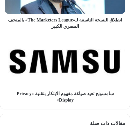
بالمتحف
المصري
الكبير
انطلاق النسخة التاسعة لـ«The Marketers League» بالمتحف
المصري الكبير
سامسونج
تعيد
صياغة
مفهوم
الابتكار
بتقنية
«Privacy
Display»
سامسونج تعيد صياغة مفهوم الابتكار بتقنية «Privacy
Display»
مقالات ذات صلة