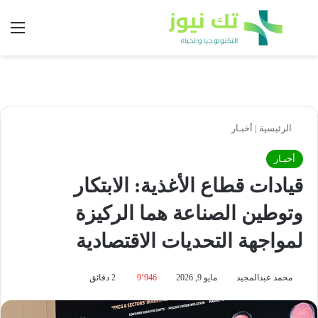
بحث عن
الق
الرئيسية
|
أخبـار
أخبـار
قيادات قطاع الأغذية: الابتكار
وتوطين الصناعة هما الركيزة
لمواجهة التحديات الاقتصادية
محمد عبدالمجيد
مايو 9, 2026
9٬946
2 دقائق